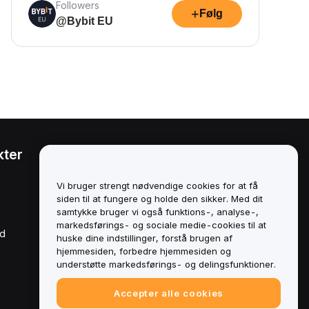
Followers
+
Følg
@Bybit EU
kter
Juridisk
Politik om
Vi bruger strengt nødvendige cookies for at få
interessekonflikter
siden til at fungere og holde den sikker. Med dit
samtykke bruger vi også funktions-, analyse-,
Oversigt over politikken for
markedsførings- og sociale medie-cookies til at
opbevaring og
rd
administration
huske dine indstillinger, forstå brugen af
hjemmesiden, forbedre hjemmesiden og
ESG-oplysninger
understøtte markedsførings- og delingsfunktioner.
Crypto-Asset White Papers
Accepter alle cookies