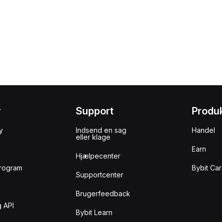
r
Support
Produ
y
Indsend en sag
Handel
eller klage
Earn
Hjælpecenter
rogram
Bybit Ca
Supportcenter
Brugerfeedback
 API
Bybit Learn