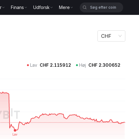
r
Finans
Udforsk
Mere
CHF
Lav
CHF
2.115912
Høj
CHF
2.300652