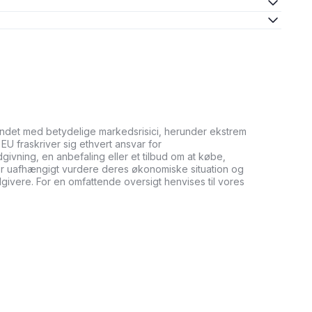
undet med betydelige markedsrisici, herunder ekstrem
it EU fraskriver sig ethvert ansvar for
ådgivning, en anbefaling eller et tilbud om at købe,
bør uafhængigt vurdere deres økonomiske situation og
dgivere. For en omfattende oversigt henvises til vores