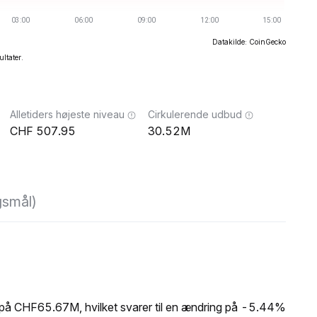
Datakilde: CoinGecko
ultater.
Alletiders højeste niveau
Cirkulerende udbud
507.95
30.52M
gsmål)
på CHF65.67M, hvilket svarer til en ændring på -5.44%