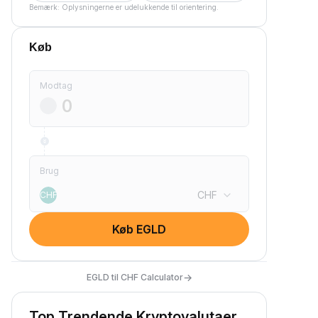
Bemærk: Oplysningerne er udelukkende til orientering.
Køb
Modtag
Brug
CHF
CHF
Køb EGLD
→
EGLD til CHF Calculator
Top Trendende Kryptovalutaer