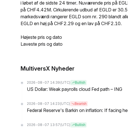
i løbet af de sidste 24 timer. Nuværende pris på E
på CHF4.42M. Cirkulerende udbud af EGLD er 30.5
markedsværdi rangerer EGLD som nr. 290 blandt alle 
EGLD en høj på CHF2.29 og en lav på CHF2.10.
Højeste pris og dato
Laveste pris og dato
MultiversX Nyheder
2026-08-07 14:39
(UTC)
Bullish
US Dollar: Weak payrolls cloud Fed path – ING
2026-08-07 14:23
(UTC)
Bearish
Federal Reserve's Barkin on inflation: If facing 
2026-08-07 13:57
(UTC)
Bullish