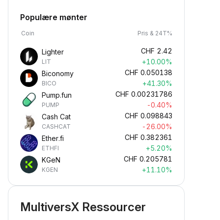
Populære mønter
Coin
Pris & 24T%
CHF
2.42
Lighter
+10.00%
LIT
CHF
0.050138
Biconomy
+41.30%
BICO
CHF
0.00231786
Pump.fun
-0.40%
PUMP
CHF
0.098843
Cash Cat
-26.00%
CASHCAT
CHF
0.382361
Ether.fi
+5.20%
ETHFI
CHF
0.205781
KGeN
+11.10%
KGEN
MultiversX Ressourcer