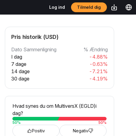
Tilmeld dig
Log ind
Pris historik (USD)
Dato Sammenligning
% Ændring
I dag
-4.88%
7 dage
-0.63%
14 dage
-7.21%
30 dage
-4.19%
Hvad synes du om MultiversX (EGLD)i
dag?
50
%
50
%
Positiv
Negativ