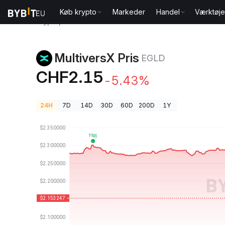
Køb krypto
Markeder
Handel
Værktøje
Kryptopriser
MultiversX Pris EGLD
MultiversX Pris
EGLD
CHF2.15
-5.43%
24H
7D
14D
30D
60D
200D
1Y