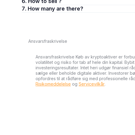
6. How to sell ?
7. How many are there?
Ansvarsfraskrivelse
Ansvarsfraskrivelse Køb av kryptoaktiver er forb
volatilitet og risiko for tab af hele din kapital. Byb
investeringsresultater. Intet heri udgør finansiel r
sælge eller beholde digitale aktiver. Investorer 
opfordres til at rådføre sig med professionelle rå
Risikomeddelelse
og
Servicevilkår
.