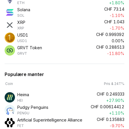
+1.80%
ETH
CHF
73.14
Solana
-1.10%
SOL
CHF
1.043
XRP
-1.70%
XRP
CHF
0.999392
USD1
0.00%
USD1
CHF
0.288513
GRVT Token
-11.80%
GRVT
Populære mønter
Coin
Pris & 24T%
CHF
0.249333
Heima
+27.90%
HEI
CHF
0.00614412
Pudgy Penguins
+1.10%
PENGU
CHF
0.135883
Artificial Superintelligence Alliance
-9.70%
FET