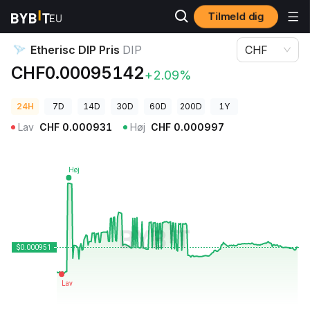
Tilmeld dig
Kryptopriser
Etherisc DIP Pris DIP
Etherisc DIP Pris
DIP
CHF
CHF0.00095142
+2.09%
24H
7D
14D
30D
60D
200D
1Y
Lav
CHF
0.000931
Høj
CHF
0.000997