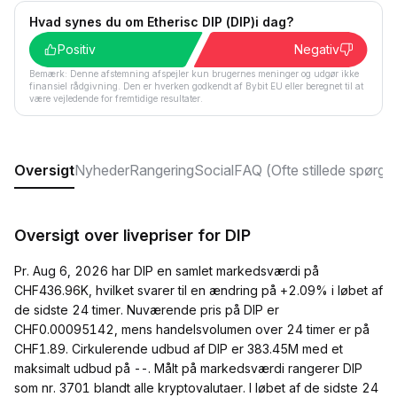
Hvad synes du om Etherisc DIP (DIP)i dag?
Positiv
Negativ
Bemærk: Denne afstemning afspejler kun brugernes meninger og udgør ikke
finansiel rådgivning. Den er hverken godkendt af Bybit EU eller beregnet til at
være vejledende for fremtidige resultater.
Oversigt
Nyheder
Rangering
Social
FAQ (Ofte stillede spørgs
Oversigt over livepriser for DIP
Pr. Aug 6, 2026 har DIP en samlet markedsværdi på
CHF436.96K, hvilket svarer til en ændring på +2.09% i løbet af
de sidste 24 timer. Nuværende pris på DIP er
CHF0.00095142, mens handelsvolumen over 24 timer er på
CHF1.89. Cirkulerende udbud af DIP er 383.45M med et
maksimalt udbud på --. Målt på markedsværdi rangerer DIP
som nr. 3701 blandt alle kryptovalutaer. I løbet af de sidste 24