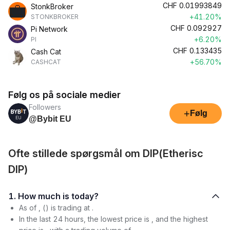
CHF
0.01993849
StonkBroker
+41.20%
STONKBROKER
CHF
0.092927
Pi Network
+6.20%
PI
CHF
0.133435
Cash Cat
+56.70%
CASHCAT
Følg os på sociale medier
Followers
+
Følg
@Bybit EU
Ofte stillede spørgsmål om DIP(Etherisc
DIP)
1. How much is today?
As of , () is trading at .
In the last 24 hours, the lowest price is , and the highest