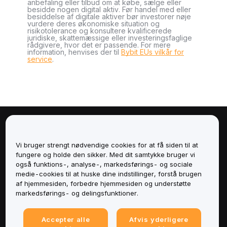
anbefaling eller tilbud om at købe, sælge eller
besidde nogen digital aktiv. Før handel med eller
besiddelse af digitale aktiver bør investorer nøje
vurdere deres økonomiske situation og
risikotolerance og konsultere kvalificerede
juridiske, skattemæssige eller investeringsfaglige
rådgivere, hvor det er passende. For mere
information, henvises der til
Bybit EUs vilkår for
service
.
Om
Vi bruger strengt nødvendige cookies for at få siden til at
Tjenester
fungere og holde den sikker. Med dit samtykke bruger vi
også funktions-, analyse-, markedsførings- og sociale
medie-cookies til at huske dine indstillinger, forstå brugen
Support
af hjemmesiden, forbedre hjemmesiden og understøtte
markedsførings- og delingsfunktioner.
Produkter
Accepter alle
Afvis yderligere