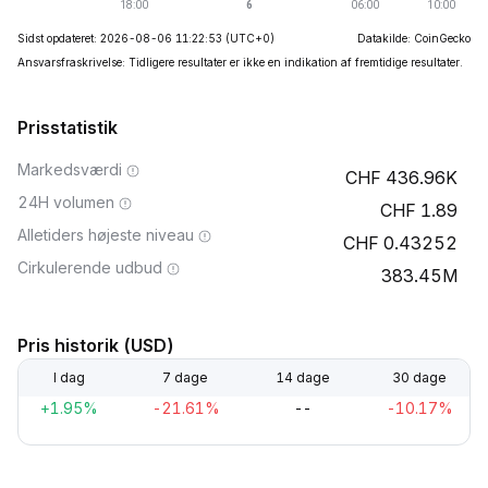
Sidst opdateret: 2026-08-06 11:22:53
(UTC+0)
Datakilde: CoinGecko
Ansvarsfraskrivelse: Tidligere resultater er ikke en indikation af fremtidige resultater.
Prisstatistik
Markedsværdi
436.96K
24H volumen
1.89
Alletiders højeste niveau
0.43252
Cirkulerende udbud
383.45M
Pris historik (USD)
I dag
7 dage
14 dage
30 dage
+1.95%
-21.61%
--
-10.17%