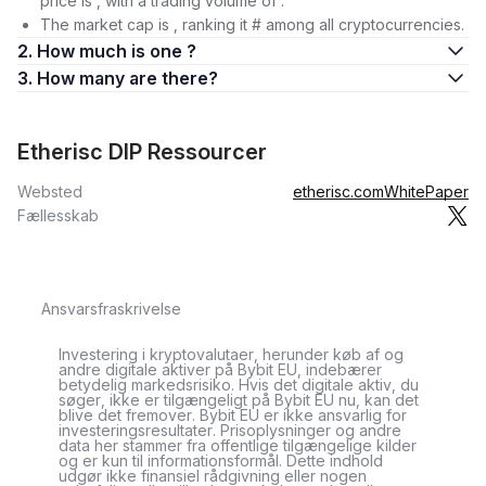
price is , with a trading volume of .
The market cap is , ranking it # among all cryptocurrencies.
2. How much is one ?
3. How many are there?
Etherisc DIP Ressourcer
Websted
etherisc.com
WhitePaper
Fællesskab
Ansvarsfraskrivelse
Investering i kryptovalutaer, herunder køb af og
andre digitale aktiver på Bybit EU, indebærer
betydelig markedsrisiko. Hvis det digitale aktiv, du
søger, ikke er tilgængeligt på Bybit EU nu, kan det
blive det fremover. Bybit EU er ikke ansvarlig for
investeringsresultater. Prisoplysninger og andre
data her stammer fra offentlige tilgængelige kilder
og er kun til informationsformål. Dette indhold
udgør ikke finansiel rådgivning eller nogen