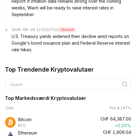
Report: If inflation data remains strong over the coming
weeks, Wach will be ready to raise interest rates in
September
2026-08-06 12:22
(UTC)
Bearish
U.S. Treasury yields widened their decline amid reports on
Google's bond issuance plan and Federal Reserve interest
rate hikes.
Top Trendende Kryptovalutaer
Search
Top Markedsværdi Kryptovalutaer
Coin
Pris & 24T%
CHF
64,387.00
Bitcoin
+0.20%
BTC
CHF
1,906.04
Ethereum