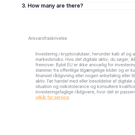
3. How many are there?
Ansvarsfraskrivelse
Investering i kryptovalutaer, herunder køb af og 
markedsrisiko. Hvis det digitale aktiv, du søger, i
fremover. Bybit EU er ikke ansvarlig for investeri
stammer fra offentlige tilgængelige kilder og er ku
finansiel rådgivning eller nogen anbefaling eller 
aktiv. Før handel med eller besiddelse af digital
situation og risikotolerance og konsultere kvalifi
investeringsfaglige rådgivere, hvor det er passen
vilkår for service
.