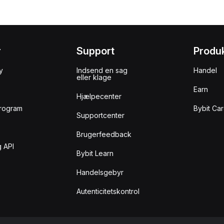
r
Support
Produ
y
Indsend en sag
Handel
eller klage
Earn
Hjælpecenter
rogram
Bybit Ca
Supportcenter
Brugerfeedback
 API
Bybit Learn
Handelsgebyr
Autenticitetskontrol