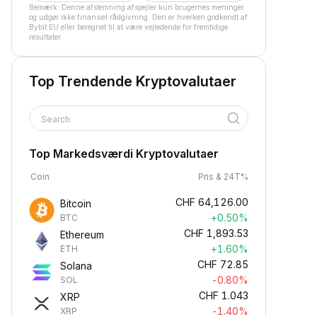
Bemærk: Denne afstemning afspejler kun brugernes meninger
og udgør ikke finansiel rådgivning. Den er hverken godkendt af
Bybit EU eller beregnet til at være vejledende for fremtidige
resultater.
Top Trendende Kryptovalutaer
Search
Top Markedsværdi Kryptovalutaer
Coin
Pris & 24T%
CHF
64,126.00
Bitcoin
+0.50%
BTC
CHF
1,893.53
Ethereum
+1.60%
ETH
CHF
72.85
Solana
-0.80%
SOL
CHF
1.043
XRP
-1.40%
XRP