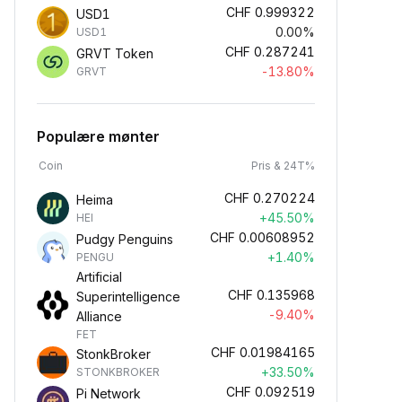
CHF
0.999322
USD1
0.00%
USD1
CHF
0.287241
GRVT Token
-13.80%
GRVT
Populære mønter
Coin
Pris & 24T%
CHF
0.270224
Heima
+45.50%
HEI
CHF
0.00608952
Pudgy Penguins
+1.40%
PENGU
Artificial
CHF
0.135968
Superintelligence
-9.40%
Alliance
FET
CHF
0.01984165
StonkBroker
+33.50%
STONKBROKER
CHF
0.092519
Pi Network