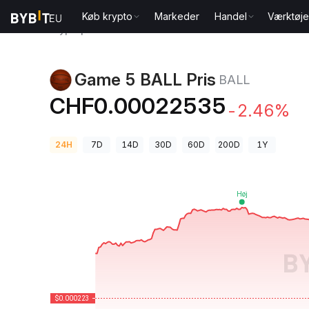
Køb krypto
Markeder
Handel
Værktøje
Kryptopriser
Game 5 BALL Pris BALL
Game 5 BALL Pris
BALL
CHF0.00022535
-2.46%
24H
7D
14D
30D
60D
200D
1Y