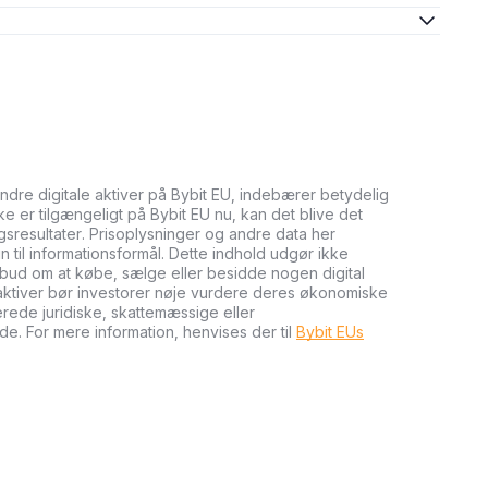
andre digitale aktiver på Bybit EU, indebærer betydelig
kke er tilgængeligt på Bybit EU nu, kan det blive det
ngsresultater. Prisoplysninger og andre data her
n til informationsformål. Dette indhold udgør ikke
tilbud om at købe, sælge eller besidde nogen digital
e aktiver bør investorer nøje vurdere deres økonomiske
cerede juridiske, skattemæssige eller
de. For mere information, henvises der til
Bybit EUs