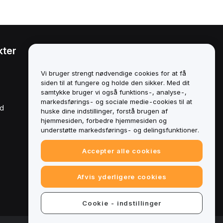
kter
Juridisk
Politik om
Vi bruger strengt nødvendige cookies for at få
interessekonflikter
siden til at fungere og holde den sikker. Med dit
samtykke bruger vi også funktions-, analyse-,
Oversigt over politikken for
markedsførings- og sociale medie-cookies til at
opbevaring og
rd
administration
huske dine indstillinger, forstå brugen af
hjemmesiden, forbedre hjemmesiden og
ESG-oplysninger
understøtte markedsførings- og delingsfunktioner.
Crypto-Asset White Papers
Accepter alle cookies
Afvis yderligere cookies
Cookie - indstillinger