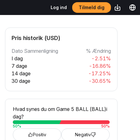
Tilmeld dig
Log ind
Pris historik (USD)
Dato Sammenligning
% Ændring
I dag
-2.51%
7 dage
-16.86%
14 dage
-17.25%
30 dage
-30.65%
Hvad synes du om Game 5 BALL (BALL)i
dag?
50
%
50
%
Positiv
Negativ