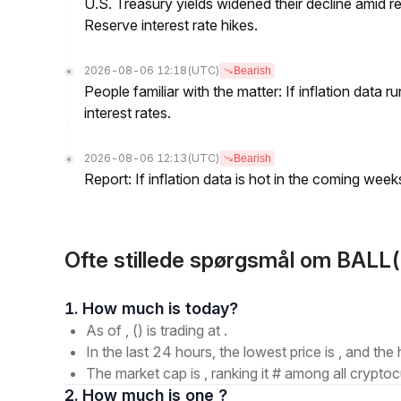
U.S. Treasury yields widened their decline amid 
Reserve interest rate hikes.
2026-08-06 12:18
(UTC)
Bearish
People familiar with the matter: If inflation data 
interest rates.
2026-08-06 12:13
(UTC)
Bearish
Report: If inflation data is hot in the coming week
Ofte stillede spørgsmål om BAL
1. How much is today?
As of , () is trading at .
In the last 24 hours, the lowest price is , and the 
The market cap is , ranking it # among all cryptoc
2. How much is one ?