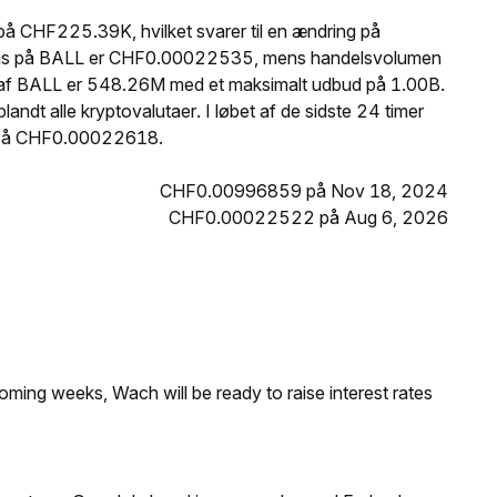
å CHF225.39K, hvilket svarer til en ændring på
 pris på BALL er CHF0.00022535, mens handelsvolumen
 af BALL er 548.26M med et maksimalt udbud på 1.00B.
dt alle kryptovalutaer. I løbet af de sidste 24 timer
 på CHF0.00022618.
CHF0.00996859 på Nov 18, 2024
CHF0.00022522 på Aug 6, 2026
coming weeks, Wach will be ready to raise interest rates