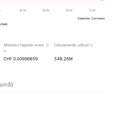
Datakilde: CoinGecko
ultater.
Alletiders højeste nivea
Cirkulerende udbud
u
0.00996859
548.26M
gsmål)