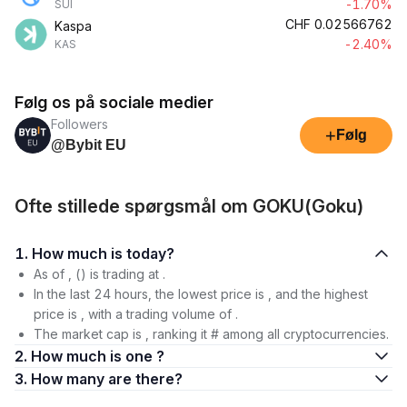
-1.70%
SUI
CHF
0.02566762
Kaspa
-2.40%
KAS
Følg os på sociale medier
Followers
+
Følg
@Bybit EU
Ofte stillede spørgsmål om GOKU(Goku)
1. How much is today?
As of , () is trading at .
In the last 24 hours, the lowest price is , and the highest
price is , with a trading volume of .
The market cap is , ranking it # among all cryptocurrencies.
2. How much is one ?
3. How many are there?