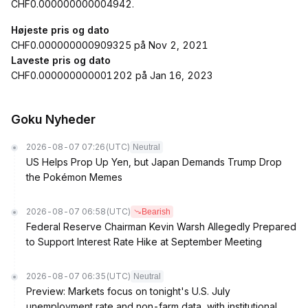
CHF0.000000000004942.
Højeste pris og dato
CHF0.000000000909325 på Nov 2, 2021
Laveste pris og dato
CHF0.000000000001202 på Jan 16, 2023
Goku Nyheder
2026-08-07 07:26
(UTC)
Neutral
US Helps Prop Up Yen, but Japan Demands Trump Drop
the Pokémon Memes
2026-08-07 06:58
(UTC)
Bearish
Federal Reserve Chairman Kevin Warsh Allegedly Prepared
to Support Interest Rate Hike at September Meeting
2026-08-07 06:35
(UTC)
Neutral
Preview: Markets focus on tonight's U.S. July
unemployment rate and non-farm data, with institutional