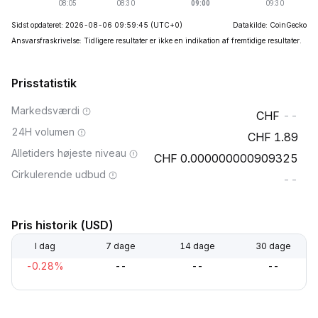
Sidst opdateret: 2026-08-06 09:59:45
(UTC+0)
Datakilde: CoinGecko
Ansvarsfraskrivelse: Tidligere resultater er ikke en indikation af fremtidige resultater.
Prisstatistik
Markedsværdi
--
24H volumen
1.89
Alletiders højeste niveau
0.000000000909325
Cirkulerende udbud
--
Pris historik (USD)
I dag
7 dage
14 dage
30 dage
-0.28%
--
--
--