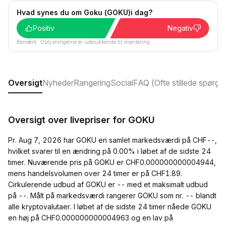
Hvad synes du om Goku (GOKU)i dag?
Positiv
Negativ
Bemærk: Oplysningerne er udelukkende til orientering.
Oversigt
Nyheder
Rangering
Social
FAQ (Ofte stillede spørgs
Oversigt over livepriser for GOKU
Pr. Aug 7, 2026 har GOKU en samlet markedsværdi på CHF--,
hvilket svarer til en ændring på 0.00% i løbet af de sidste 24
timer. Nuværende pris på GOKU er CHF0.000000000004944,
mens handelsvolumen over 24 timer er på CHF1.89.
Cirkulerende udbud af GOKU er -- med et maksimalt udbud
på --. Målt på markedsværdi rangerer GOKU som nr. -- blandt
alle kryptovalutaer. I løbet af de sidste 24 timer nåede GOKU
en høj på CHF0.000000000004963 og en lav på