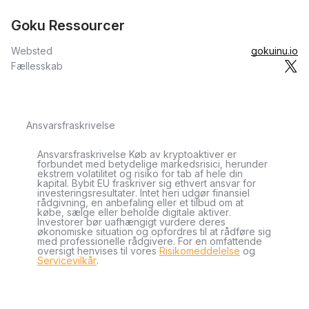
Goku Ressourcer
Websted
gokuinu.io
Fællesskab
Ansvarsfraskrivelse
Ansvarsfraskrivelse Køb av kryptoaktiver er
forbundet med betydelige markedsrisici, herunder
ekstrem volatilitet og risiko for tab af hele din
kapital. Bybit EU fraskriver sig ethvert ansvar for
investeringsresultater. Intet heri udgør finansiel
rådgivning, en anbefaling eller et tilbud om at
købe, sælge eller beholde digitale aktiver.
Investorer bør uafhængigt vurdere deres
økonomiske situation og opfordres til at rådføre sig
med professionelle rådgivere. For en omfattende
oversigt henvises til vores
Risikomeddelelse
og
Servicevilkår
.