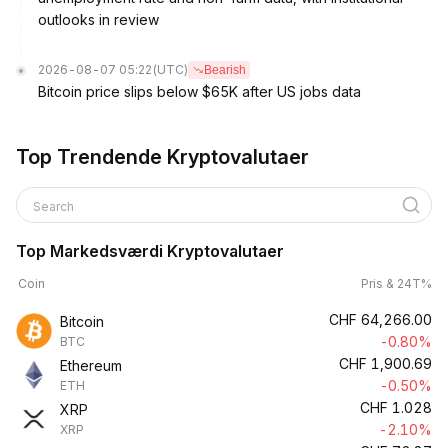
outlooks in review
2026-08-07 05:22
(UTC)
Bearish
Bitcoin price slips below $65K after US jobs data
Top Trendende Kryptovalutaer
Search
Top Markedsværdi Kryptovalutaer
Coin
Pris & 24T%
CHF
64,266.00
Bitcoin
-0.80%
BTC
CHF
1,900.69
Ethereum
-0.50%
ETH
CHF
1.028
XRP
-2.10%
XRP