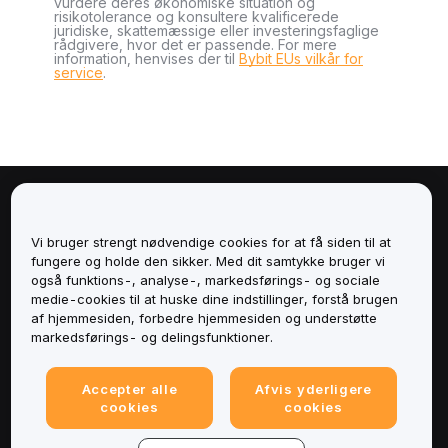
vurdere deres økonomiske situation og
risikotolerance og konsultere kvalificerede
juridiske, skattemæssige eller investeringsfaglige
rådgivere, hvor det er passende. For mere
information, henvises der til
Bybit EUs vilkår for
service
.
Om
Vi bruger strengt nødvendige cookies for at få siden til at
Tjenester
fungere og holde den sikker. Med dit samtykke bruger vi
også funktions-, analyse-, markedsførings- og sociale
medie-cookies til at huske dine indstillinger, forstå brugen
Support
af hjemmesiden, forbedre hjemmesiden og understøtte
markedsførings- og delingsfunktioner.
Produkter
Accepter alle
Afvis yderligere
Juridisk
cookies
cookies