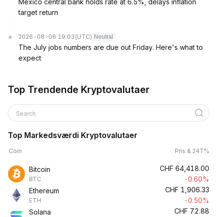
Mexico central bank holds rate at 6.5%, delays inflation
target return
2026-08-06 19:03
(UTC)
Neutral
The July jobs numbers are due out Friday. Here's what to
expect
Top Trendende Kryptovalutaer
Search
Top Markedsværdi Kryptovalutaer
Coin
Pris & 24T%
CHF
64,418.00
Bitcoin
-0.60%
BTC
CHF
1,906.33
Ethereum
-0.50%
ETH
CHF
72.88
Solana