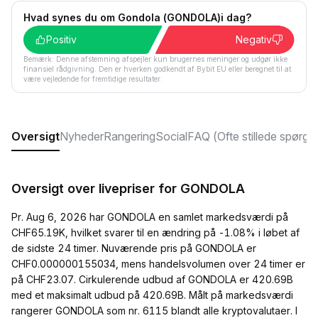
Hvad synes du om Gondola (GONDOLA)i dag?
Positiv
Negativ
Bemærk: Denne afstemning afspejler kun brugernes meninger og udgør ikke
finansiel rådgivning. Den er hverken godkendt af Bybit EU eller beregnet til at
være vejledende for fremtidige resultater.
Oversigt
Nyheder
Rangering
Social
FAQ (Ofte stillede spørgs
Oversigt over livepriser for GONDOLA
Pr. Aug 6, 2026 har GONDOLA en samlet markedsværdi på
CHF65.19K, hvilket svarer til en ændring på -1.08% i løbet af
de sidste 24 timer. Nuværende pris på GONDOLA er
CHF0.000000155034, mens handelsvolumen over 24 timer er
på CHF23.07. Cirkulerende udbud af GONDOLA er 420.69B
med et maksimalt udbud på 420.69B. Målt på markedsværdi
rangerer GONDOLA som nr. 6115 blandt alle kryptovalutaer. I