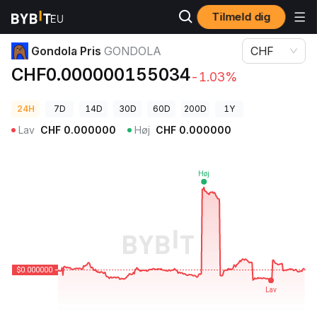
Tilmeld dig
Kryptopriser
Gondola Pris GONDOLA
Gondola Pris
GONDOLA
CHF
CHF0.000000155034
-1.03%
24H
7D
14D
30D
60D
200D
1Y
Lav
CHF
0.000000
Høj
CHF
0.000000