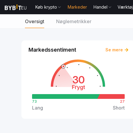
Køb krypto
Markeder
Handel
Værktøj
Oversigt
Nøglemetrikker
Markedssentiment
Se mere
30
Frygt
73
27
Lang
Short