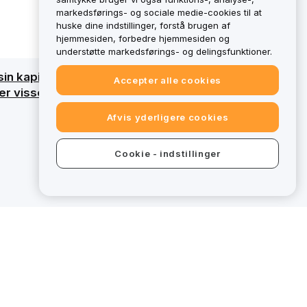
markedsførings- og sociale medie-cookies til at
huske dine indstillinger, forstå brugen af
hjemmesiden, forbedre hjemmesiden og
understøtte markedsførings- og delingsfunktioner.
sin kapital. Få en detaljeret oversigt ved at
Accepter alle cookies
 visse tilbud på bybit.eu ikke omfattet af
Afvis yderligere cookies
Cookie - indstillinger