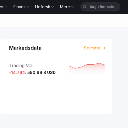
er
Finans
Udforsk
Mere
Markedsdata
Se mere
Trading Vol.
-14.76
%
550.69 B USD