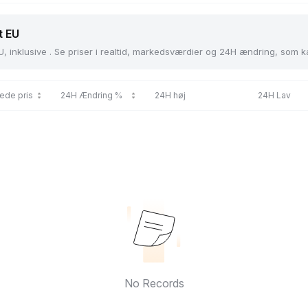
t EU
U, inklusive . Se priser i realtid, markedsværdier og 24H ændring, som 
ede pris
24H Ændring %
24H høj
24H Lav
No Records