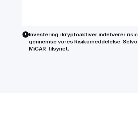
Investering i kryptoaktiver indebærer risici
gennemse vores Risikomeddelelse. Selvom B
MiCAR-tilsynet.