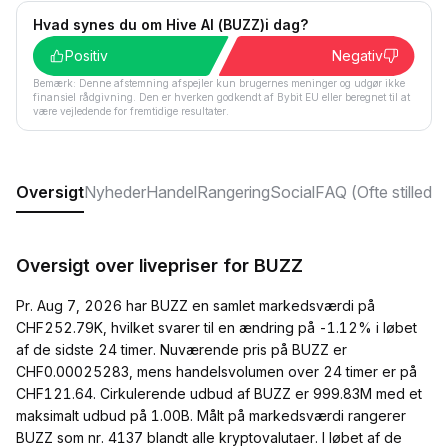
Hvad synes du om Hive AI (BUZZ)i dag?
Positiv
Negativ
Bemærk: Denne afstemning afspejler kun brugernes meninger og udgør ikke
finansiel rådgivning. Den er hverken godkendt af Bybit EU eller beregnet til at
være vejledende for fremtidige resultater.
Oversigt
Nyheder
Handel
Rangering
Social
FAQ (Ofte stillede
Oversigt over livepriser for BUZZ
Pr. Aug 7, 2026 har BUZZ en samlet markedsværdi på
CHF252.79K, hvilket svarer til en ændring på -1.12% i løbet
af de sidste 24 timer. Nuværende pris på BUZZ er
CHF0.00025283, mens handelsvolumen over 24 timer er på
CHF121.64. Cirkulerende udbud af BUZZ er 999.83M med et
maksimalt udbud på 1.00B. Målt på markedsværdi rangerer
BUZZ som nr. 4137 blandt alle kryptovalutaer. I løbet af de