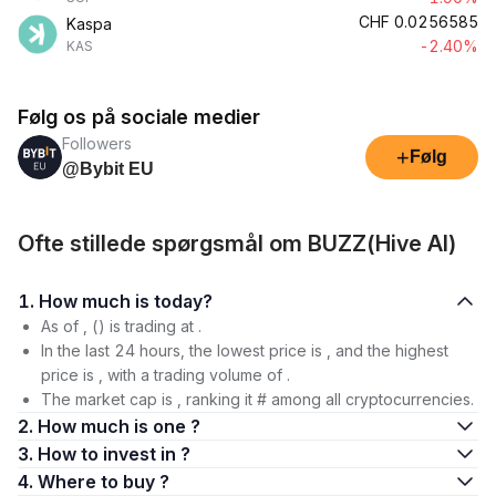
CHF
0.0256585
Kaspa
-2.40%
KAS
Følg os på sociale medier
Followers
+
Følg
@Bybit EU
Ofte stillede spørgsmål om BUZZ(Hive AI)
1. How much is today?
As of , () is trading at .
In the last 24 hours, the lowest price is , and the highest
price is , with a trading volume of .
The market cap is , ranking it # among all cryptocurrencies.
2. How much is one ?
3. How to invest in ?
4. Where to buy ?