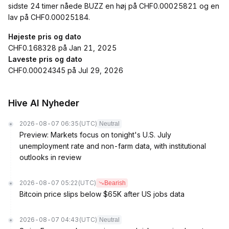
sidste 24 timer nåede BUZZ en høj på CHF0.00025821 og en
lav på CHF0.00025184.
Højeste pris og dato
CHF0.168328 på Jan 21, 2025
Laveste pris og dato
CHF0.00024345 på Jul 29, 2026
Hive AI Nyheder
2026-08-07 06:35
(UTC)
Neutral
Preview: Markets focus on tonight's U.S. July
unemployment rate and non-farm data, with institutional
outlooks in review
2026-08-07 05:22
(UTC)
Bearish
Bitcoin price slips below $65K after US jobs data
2026-08-07 04:43
(UTC)
Neutral