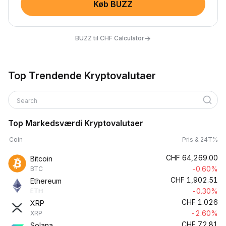
Køb BUZZ
→
BUZZ til CHF Calculator
Top Trendende Kryptovalutaer
Search
Top Markedsværdi Kryptovalutaer
Coin
Pris & 24T%
CHF
64,269.00
Bitcoin
-0.60%
BTC
CHF
1,902.51
Ethereum
-0.30%
ETH
CHF
1.026
XRP
-2.60%
XRP
CHF
72.81
Solana