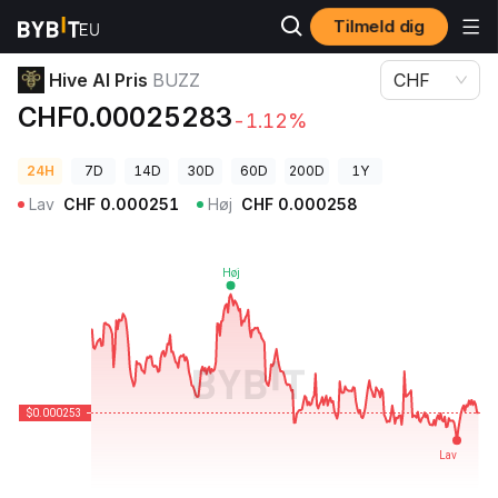
Tilmeld dig
Kryptopriser
Hive AI Pris BUZZ
Hive AI Pris
BUZZ
CHF
CHF0.00025283
-1.12%
24H
7D
14D
30D
60D
200D
1Y
Lav
CHF
0.000251
Høj
CHF
0.000258