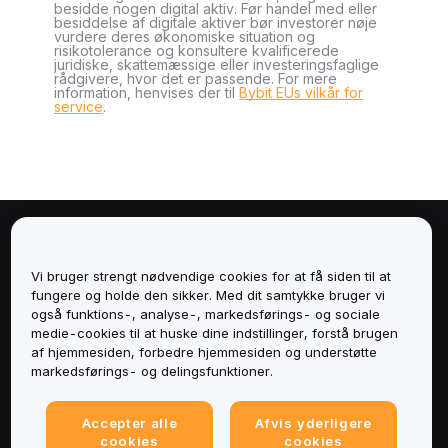
besidde nogen digital aktiv. Før handel med eller
besiddelse af digitale aktiver bør investorer nøje
vurdere deres økonomiske situation og
risikotolerance og konsultere kvalificerede
juridiske, skattemæssige eller investeringsfaglige
rådgivere, hvor det er passende. For mere
information, henvises der til
Bybit EUs vilkår for
service
.
Om
Vi bruger strengt nødvendige cookies for at få siden til at
Tjenester
fungere og holde den sikker. Med dit samtykke bruger vi
også funktions-, analyse-, markedsførings- og sociale
medie-cookies til at huske dine indstillinger, forstå brugen
Support
af hjemmesiden, forbedre hjemmesiden og understøtte
markedsførings- og delingsfunktioner.
Produkter
Accepter alle
Afvis yderligere
Juridisk
cookies
cookies