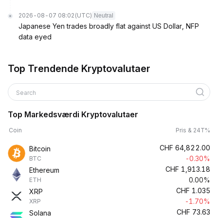
2026-08-07 08:02
(UTC)
Neutral
Japanese Yen trades broadly flat against US Dollar, NFP
data eyed
Top Trendende Kryptovalutaer
Search
Top Markedsværdi Kryptovalutaer
Coin
Pris & 24T%
CHF
64,822.00
Bitcoin
-0.30%
BTC
CHF
1,913.18
Ethereum
0.00%
ETH
CHF
1.035
XRP
-1.70%
XRP
CHF
73.63
Solana