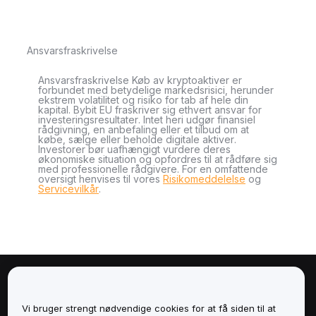
Ansvarsfraskrivelse
Ansvarsfraskrivelse Køb av kryptoaktiver er
forbundet med betydelige markedsrisici, herunder
ekstrem volatilitet og risiko for tab af hele din
kapital. Bybit EU fraskriver sig ethvert ansvar for
investeringsresultater. Intet heri udgør finansiel
rådgivning, en anbefaling eller et tilbud om at
købe, sælge eller beholde digitale aktiver.
Investorer bør uafhængigt vurdere deres
økonomiske situation og opfordres til at rådføre sig
med professionelle rådgivere. For en omfattende
oversigt henvises til vores
Risikomeddelelse
og
Servicevilkår
.
Om
Vi bruger strengt nødvendige cookies for at få siden til at