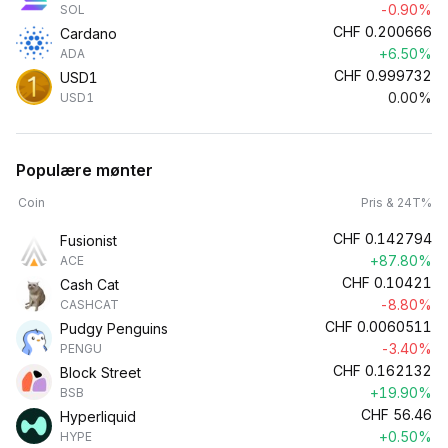
-0.90%
SOL
CHF
0.200666
Cardano
+6.50%
ADA
CHF
0.999732
USD1
0.00%
USD1
Populære mønter
Coin
Pris & 24T%
CHF
0.142794
Fusionist
+87.80%
ACE
CHF
0.10421
Cash Cat
-8.80%
CASHCAT
CHF
0.0060511
Pudgy Penguins
-3.40%
PENGU
CHF
0.162132
Block Street
+19.90%
BSB
CHF
56.46
Hyperliquid
+0.50%
HYPE