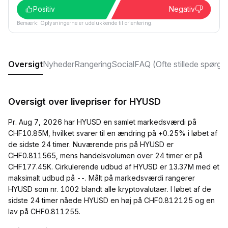
Positiv
Negativ
Bemærk: Oplysningerne er udelukkende til orientering.
Oversigt
Nyheder
Rangering
Social
FAQ (Ofte stillede spørgs
Oversigt over livepriser for HYUSD
Pr. Aug 7, 2026 har HYUSD en samlet markedsværdi på
CHF10.85M, hvilket svarer til en ændring på +0.25% i løbet af
de sidste 24 timer. Nuværende pris på HYUSD er
CHF0.811565, mens handelsvolumen over 24 timer er på
CHF177.45K. Cirkulerende udbud af HYUSD er 13.37M med et
maksimalt udbud på --. Målt på markedsværdi rangerer
HYUSD som nr. 1002 blandt alle kryptovalutaer. I løbet af de
sidste 24 timer nåede HYUSD en høj på CHF0.812125 og en
lav på CHF0.811255.