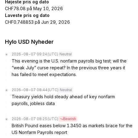
Højeste pris og dato
CHF78.08 på May 10, 2026
Laveste pris og dato
CHF0.748853 på Jun 29, 2026
Hylo USD Nyheder
2026-08-07 09:24
(UTC)
Neutral
This evening is the U.S. nonfarm payrolls big test; will the
“weak July” curse repeat? In the previous three years it
has failed to meet expectations.
2026-08-07 08:44
(UTC)
Neutral
Treasury yields hold steady ahead of key nonfarm
payrolls, jobless data
2026-08-07 08:25
(UTC)
Bearish
British Pound eases below 1.3450 as markets brace for the
US Nonfarm Payrolls report