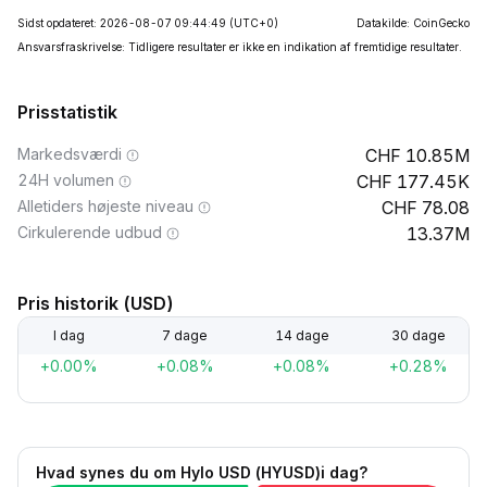
Sidst opdateret: 2026-08-07 09:44:49
(UTC+0)
Datakilde: CoinGecko
Ansvarsfraskrivelse: Tidligere resultater er ikke en indikation af fremtidige resultater.
Prisstatistik
Markedsværdi
10.85M
24H volumen
177.45K
Alletiders højeste niveau
78.08
Cirkulerende udbud
13.37M
Pris historik (USD)
I dag
7 dage
14 dage
30 dage
+0.00%
+0.08%
+0.08%
+0.28%
Hvad synes du om Hylo USD (HYUSD)i dag?