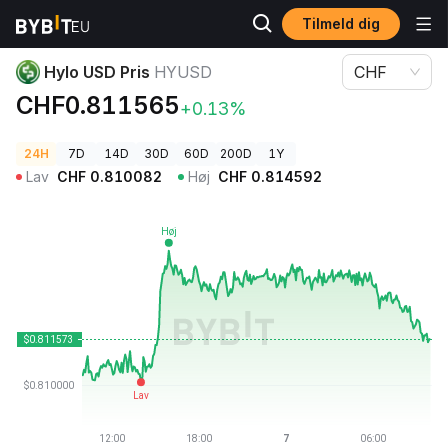
Tilmeld dig
Kryptopriser
Hylo USD Pris HYUSD
Hylo USD Pris
HYUSD
CHF
CHF0.811565
+0.13%
24H
7D
14D
30D
60D
200D
1Y
Lav
CHF
0.810082
Høj
CHF
0.814592