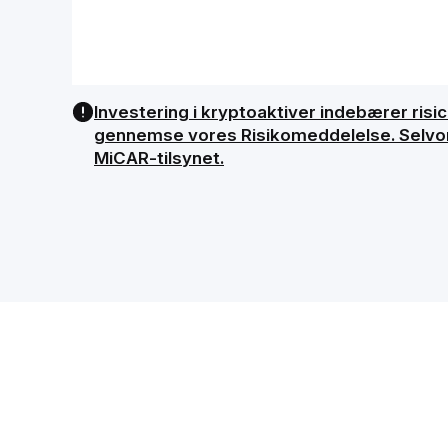
Investering i kryptoaktiver indebærer risici
gennemse vores Risikomeddelelse. Selvom B
MiCAR-tilsynet.