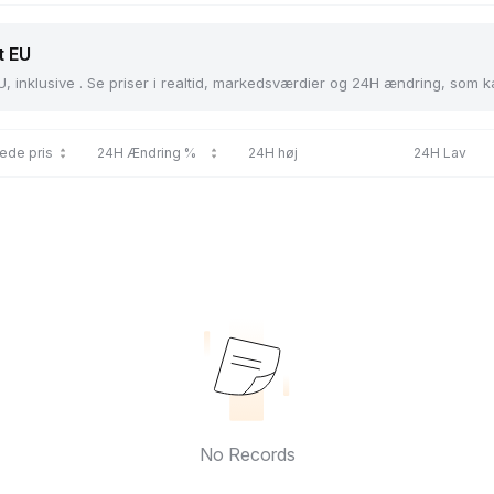
t EU
U, inklusive . Se priser i realtid, markedsværdier og 24H ændring, som 
ede pris
24H Ændring %
24H høj
24H Lav
No Records