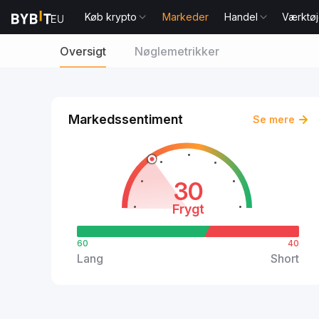
Køb krypto
Markeder
Handel
Værktøj
Oversigt
Nøglemetrikker
Markedssentiment
Se mere
30
Frygt
60
40
Lang
Short