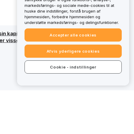
markedsførings- og sociale medie-cookies til at
huske dine indstillinger, forstå brugen af
hjemmesiden, forbedre hjemmesiden og
understøtte markedsførings- og delingsfunktioner.
sin kapital. Få en detaljeret oversigt ved at
Accepter alle cookies
 visse tilbud på bybit.eu ikke omfattet af
Afvis yderligere cookies
Cookie - indstillinger