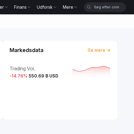
er
Finans
Udforsk
Mere
Markedsdata
Se mere
Trading Vol.
-14.76
%
550.69 B USD