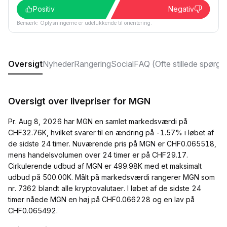
Positiv
Negativ
Bemærk: Oplysningerne er udelukkende til orientering.
Oversigt
Nyheder
Rangering
Social
FAQ (Ofte stillede spørgs
Oversigt over livepriser for MGN
Pr. Aug 8, 2026 har MGN en samlet markedsværdi på
CHF32.76K, hvilket svarer til en ændring på -1.57% i løbet af
de sidste 24 timer. Nuværende pris på MGN er CHF0.065518,
mens handelsvolumen over 24 timer er på CHF29.17.
Cirkulerende udbud af MGN er 499.98K med et maksimalt
udbud på 500.00K. Målt på markedsværdi rangerer MGN som
nr. 7362 blandt alle kryptovalutaer. I løbet af de sidste 24
timer nåede MGN en høj på CHF0.066228 og en lav på
CHF0.065492.