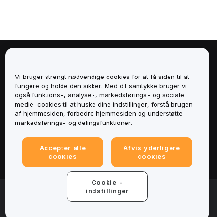
Om
Vi bruger strengt nødvendige cookies for at få siden til at
Tjenester
fungere og holde den sikker. Med dit samtykke bruger vi
også funktions-, analyse-, markedsførings- og sociale
medie-cookies til at huske dine indstillinger, forstå brugen
Support
af hjemmesiden, forbedre hjemmesiden og understøtte
markedsførings- og delingsfunktioner.
Produkter
Accepter alle
Afvis yderligere
Juridisk
cookies
cookies
Cookie -
© 2025-2026 Bybit.eu. All rights reserved.
indstillinger
Servicevilkår
|
Fortrolighedsbetingelser
|
Impressum
(Impressum)
|
Cookieindstillinger