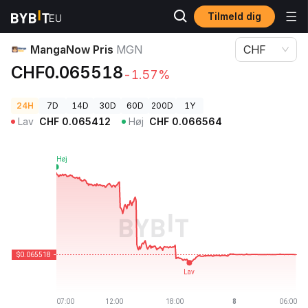
Tilmeld dig
Kryptopriser
MangaNow Pris MGN
MangaNow Pris
MGN
CHF
CHF0.065518
-1.57%
24H
7D
14D
30D
60D
200D
1Y
Lav
CHF
0.065412
Høj
CHF
0.066564