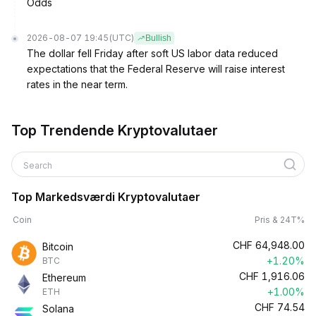
Odds
2026-08-07 19:45
(UTC)
Bullish
The dollar fell Friday after soft US labor data reduced
expectations that the Federal Reserve will raise interest
rates in the near term.
Top Trendende Kryptovalutaer
Search
Top Markedsværdi Kryptovalutaer
Coin
Pris & 24T%
CHF
64,948.00
Bitcoin
+1.20%
BTC
CHF
1,916.06
Ethereum
+1.00%
ETH
CHF
74.54
Solana