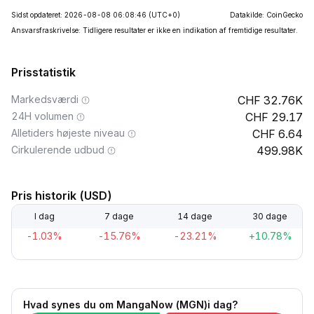
Sidst opdateret: 2026-08-08 06:08:46
(UTC+0)
Datakilde: CoinGecko
Ansvarsfraskrivelse: Tidligere resultater er ikke en indikation af fremtidige resultater.
Prisstatistik
Markedsværdi
32.76K
24H volumen
29.17
Alletiders højeste niveau
6.64
Cirkulerende udbud
499.98K
Pris historik (USD)
I dag
7 dage
14 dage
30 dage
-1.03%
-15.76%
-23.21%
+10.78%
Hvad synes du om MangaNow (MGN)i dag?