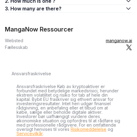
2. How much is one ?
3. How many are there?
MangaNow Ressourcer
Websted
manganow.ai
Fællesskab
Ansvarsfraskrivelse
Ansvarsfraskrivelse Køb av kryptoaktiver er
forbundet med betydelige markedsrisici, herunder
ekstrem volatilitet og risiko for tab af hele din
kapital. Bybit EU fraskriver sig ethvert ansvar for
investeringsresultater. Intet heri udgør finansiel
rådgivning, en anbefaling eller et tilbud om at
købe, sælge eller beholde digitale aktiver.
Investorer bør uafhængigt vurdere deres
økonomiske situation og opfordres til at rådføre sig
med professionelle rådgivere. For en omfattende
oversigt henvises til vores
Risikomeddelelse
og
Servicevilkår
.