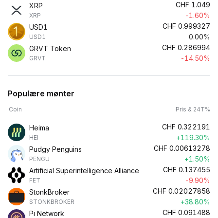
CHF
1.049
XRP
-1.60%
XRP
CHF
0.999327
USD1
0.00%
USD1
CHF
0.286994
GRVT Token
-14.50%
GRVT
Populære mønter
Coin
Pris & 24T%
CHF
0.322191
Heima
+119.30%
HEI
CHF
0.00613278
Pudgy Penguins
+1.50%
PENGU
CHF
0.137455
Artificial Superintelligence Alliance
-9.90%
FET
CHF
0.02027858
StonkBroker
+38.80%
STONKBROKER
CHF
0.091488
Pi Network