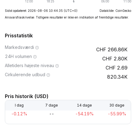
Sidst opdateret: 2026-08-06 10:44:35
(UTC+0)
Datakilde: CoinGecko
Ansvarsfraskrivelse: Tidligere resultater er ikke en indikation af fremtidige resultater.
Prisstatistik
Markedsværdi
266.86K
24H volumen
2.80K
Alletiders højeste niveau
2.69
Cirkulerende udbud
820.34K
Pris historik (USD)
I dag
7 dage
14 dage
30 dage
-0.12%
--
-54.19%
-55.99%