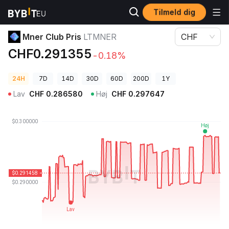
Tilmeld dig
Kryptopriser
Mner Club Pris LTMNER
Mner Club Pris
LTMNER
CHF
CHF0.291355
-0.18%
24H
7D
14D
30D
60D
200D
1Y
Lav
CHF
0.286580
Høj
CHF
0.297647