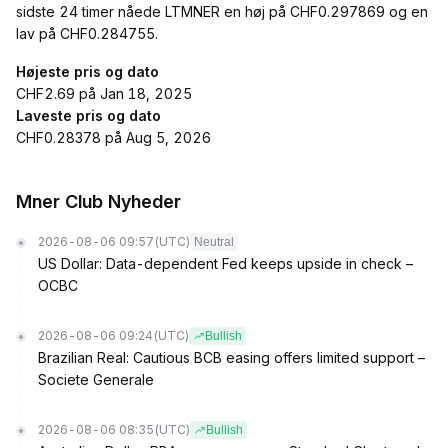
sidste 24 timer nåede LTMNER en høj på CHF0.297869 og en
lav på CHF0.284755.
Højeste pris og dato
CHF2.69 på Jan 18, 2025
Laveste pris og dato
CHF0.28378 på Aug 5, 2026
Mner Club Nyheder
2026-08-06 09:57
(UTC)
Neutral
US Dollar: Data-dependent Fed keeps upside in check –
OCBC
2026-08-06 09:24
(UTC)
Bullish
Brazilian Real: Cautious BCB easing offers limited support –
Societe Generale
2026-08-06 08:35
(UTC)
Bullish