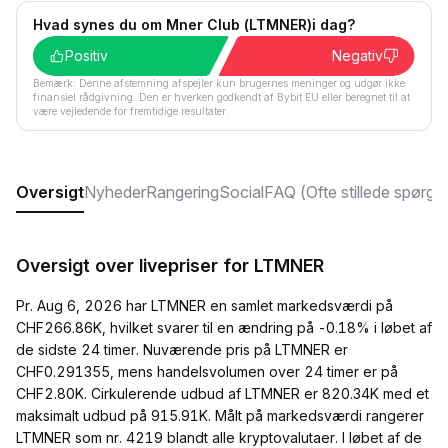
Hvad synes du om Mner Club (LTMNER)i dag?
Positiv
Negativ
Bemærk: Denne afstemning afspejler kun brugernes meninger og udgør ikke
finansiel rådgivning. Den er hverken godkendt af Bybit EU eller beregnet til at
være vejledende for fremtidige resultater.
Oversigt
Nyheder
Rangering
Social
FAQ (Ofte stillede spørgs
Oversigt over livepriser for LTMNER
Pr. Aug 6, 2026 har LTMNER en samlet markedsværdi på
CHF266.86K, hvilket svarer til en ændring på -0.18% i løbet af
de sidste 24 timer. Nuværende pris på LTMNER er
CHF0.291355, mens handelsvolumen over 24 timer er på
CHF2.80K. Cirkulerende udbud af LTMNER er 820.34K med et
maksimalt udbud på 915.91K. Målt på markedsværdi rangerer
LTMNER som nr. 4219 blandt alle kryptovalutaer. I løbet af de