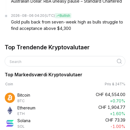
Australian Dollar: RBA uneasy pause – Standard Chartered
2026-08-06 04:20
(UTC)
Bullish
Gold pulls back from seven-week high as bulls struggle to
find acceptance above $4,300
Top Trendende Kryptovalutaer
Search
Top Markedsværdi Kryptovalutaer
Coin
Pris & 24T%
CHF
64,554.00
Bitcoin
+0.70%
BTC
CHF
1,904.77
Ethereum
+1.60%
ETH
CHF
73.39
Solana
-1.00%
SOL