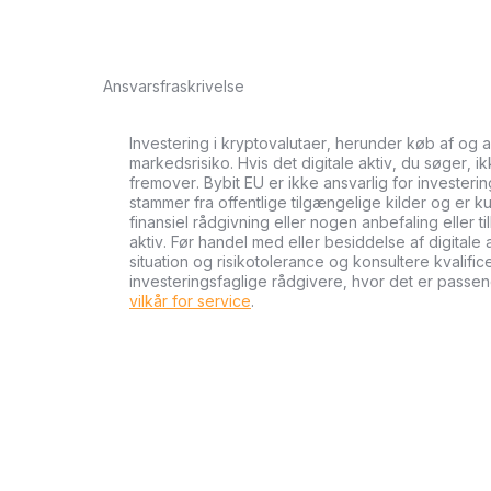
Ansvarsfraskrivelse
Investering i kryptovalutaer, herunder køb af og 
markedsrisiko. Hvis det digitale aktiv, du søger, i
fremover. Bybit EU er ikke ansvarlig for investeri
stammer fra offentlige tilgængelige kilder og er ku
finansiel rådgivning eller nogen anbefaling eller 
aktiv. Før handel med eller besiddelse af digital
situation og risikotolerance og konsultere kvalifi
investeringsfaglige rådgivere, hvor det er passen
vilkår for service
.