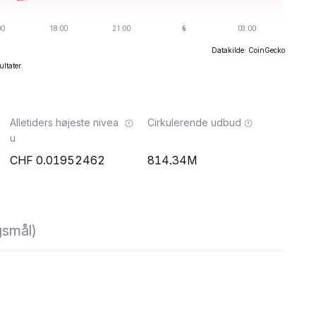
Datakilde: CoinGecko
ultater.
Alletiders højeste nivea
Cirkulerende udbud
u
0.01952462
814.34M
gsmål)