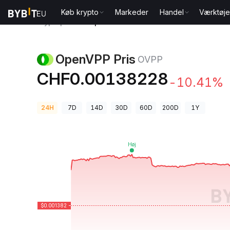
Køb krypto
Markeder
Handel
Værktøje
Kryptopriser
OpenVPP Pris OVPP
OpenVPP Pris
OVPP
CHF0.00138228
-10.41%
24H
7D
14D
30D
60D
200D
1Y