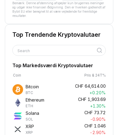
Bemærk: Denne afstemning afspejler kun brugernes meninger
og udgør ikke finansiel rådgivning. Den er hverken godkendt af
Bybit EU eller beregnet til at være vejledende for fremtidige
resultater.
Top Trendende Kryptovalutaer
Search
Top Markedsværdi Kryptovalutaer
Coin
Pris & 24T%
CHF
64,614.00
Bitcoin
+0.20%
BTC
CHF
1,903.69
Ethereum
+1.30%
ETH
CHF
73.72
Solana
-0.90%
SOL
CHF
1.046
XRP
-2.90%
XRP