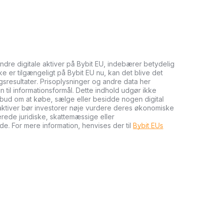
andre digitale aktiver på Bybit EU, indebærer betydelig
kke er tilgængeligt på Bybit EU nu, kan det blive det
ngsresultater. Prisoplysninger og andre data her
n til informationsformål. Dette indhold udgør ikke
tilbud om at købe, sælge eller besidde nogen digital
e aktiver bør investorer nøje vurdere deres økonomiske
cerede juridiske, skattemæssige eller
de. For mere information, henvises der til
Bybit EUs