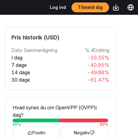
Tilmeld dig
Log ind
Pris historik (USD)
Dato Sammenligning
% Ændring
I dag
-10.35%
7 dage
-40.95%
14 dage
-49.88%
30 dage
-61.47%
Hvad synes du om OpenVPP (OVPP)i
dag?
50
%
50
%
Positiv
Negativ