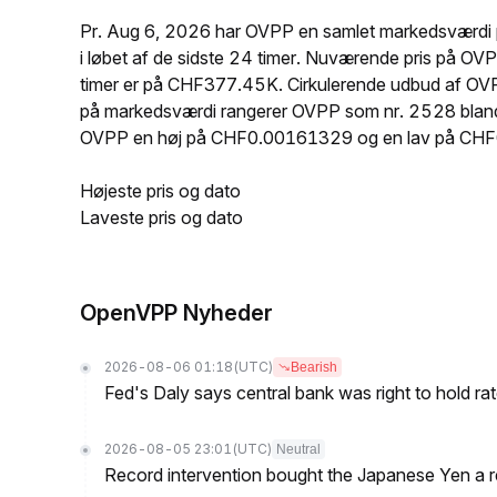
Pr. Aug 6, 2026 har OVPP en samlet markedsværdi 
i løbet af de sidste 24 timer. Nuværende pris på
timer er på CHF377.45K. Cirkulerende udbud af OV
på markedsværdi rangerer OVPP som nr. 2528 blandt a
OVPP en høj på CHF0.00161329 og en lav på CH
Højeste pris og dato
Laveste pris og dato
OpenVPP Nyheder
2026-08-06 01:18
(UTC)
Bearish
Fed's Daly says central bank was right to hold ra
2026-08-05 23:01
(UTC)
Neutral
Record intervention bought the Japanese Yen a r