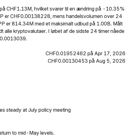
på CHF1.13M, hvilket svarer til en ændring på -10.35%
 OVPP er CHF0.00138228, mens handelsvolumen over 24
PP er 814.34M med et maksimalt udbud på 1.00B. Målt
lle kryptovalutaer. I løbet af de sidste 24 timer nåede
F0.0013039.
CHF0.01952462 på Apr 17, 2026
CHF0.00130453 på Aug 5, 2026
tes steady at July policy meeting
eturn to mid-May levels.