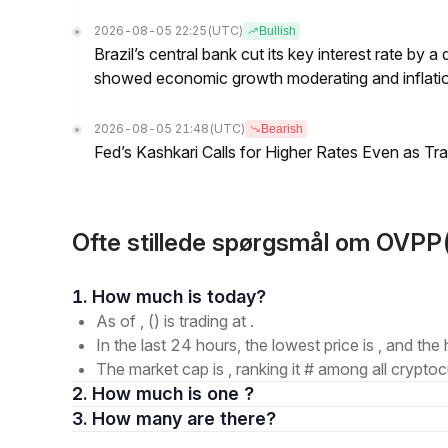
2026-08-05 22:25
(UTC)
Bullish
Brazil’s central bank cut its key interest rate by a
showed economic growth moderating and inflati
2026-08-05 21:48
(UTC)
Bearish
Fed’s Kashkari Calls for Higher Rates Even as T
Ofte stillede spørgsmål om OVP
1. How much is today?
As of , () is trading at .
In the last 24 hours, the lowest price is , and the 
The market cap is , ranking it # among all cryptoc
2. How much is one ?
3. How many are there?