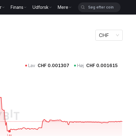
r
Finans
Udforsk
Mere
CHF
Lav
CHF
0.001307
Høj
CHF
0.001615