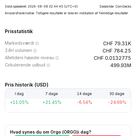
Sidst opdateret: 2026-08-08 02:44:45
(UTC+0)
Datakilde: CoinGecko
Ansvarsfraskrivelse: Tidligere resultater er ikke en indikation af fremtidige resultater.
Prisstatistik
Markedsværdi
79.31K
24H volumen
784.25
Alletiders højeste niveau
0.0132775
Cirkulerende udbud
499.93M
Pris historik (USD)
I dag
7 dage
14 dage
30 dage
+11.05%
+21.45%
-6.54%
-24.69%
Hvad synes du om Orgo (ORGO)i dag?