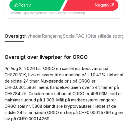
Positiv
Negativ
Bemærk: Oplysningerne er udelukkende til orientering.
Oversigt
Nyheder
Rangering
Social
FAQ (Ofte stillede spørgs
Oversigt over livepriser for ORGO
Pr. Aug 8, 2026 har ORGO en samlet markedsværdi på
CHF79.31K, hvilket svarer til en ændring på +10.42% i løbet af
de sidste 24 timer. Nuværende pris på ORGO er
CHF0.00015864, mens handelsvolumen over 24 timer er på
CHF784.25. Cirkulerende udbud af ORGO er 499.93M med et
maksimalt udbud på 1.00B. Målt på markedsværdi rangerer
ORGO som nr. 5808 blandt alle kryptovalutaer. I løbet af de
sidste 24 timer nåede ORGO en høj på CHF0.00015766 og en
lav på CHF0.00014269.