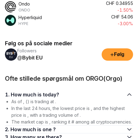
CHF
0.34955
Ondo
-1.50%
ONDO
CHF
54.06
Hyperliquid
-3.00%
HYPE
Følg os på sociale medier
Followers
+
Følg
@Bybit EU
Ofte stillede spørgsmål om ORGO(Orgo)
1. How much is today?
As of , () is trading at .
In the last 24 hours, the lowest price is , and the highest
price is , with a trading volume of .
The market cap is , ranking it # among all cryptocurrencies.
2. How much is one ?
3. How many are there?