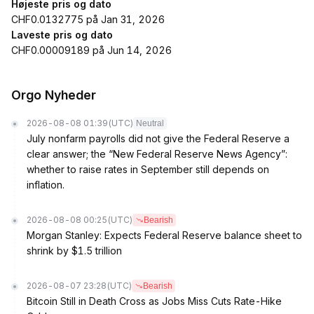
Højeste pris og dato
CHF0.0132775 på Jan 31, 2026
Laveste pris og dato
CHF0.00009189 på Jun 14, 2026
Orgo Nyheder
2026-08-08 01:39
(UTC)
Neutral
July nonfarm payrolls did not give the Federal Reserve a
clear answer; the “New Federal Reserve News Agency”:
whether to raise rates in September still depends on
inflation.
2026-08-08 00:25
(UTC)
Bearish
Morgan Stanley: Expects Federal Reserve balance sheet to
shrink by $1.5 trillion
2026-08-07 23:28
(UTC)
Bearish
Bitcoin Still in Death Cross as Jobs Miss Cuts Rate-Hike