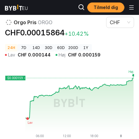
Tilmeld dig
Kryptopriser
Orgo Pris ORGO
Orgo Pris
ORGO
CHF
CHF0.00015864
+10.42%
24H
7D
14D
30D
60D
200D
1Y
Lav
CHF
0.000144
Høj
CHF
0.000159