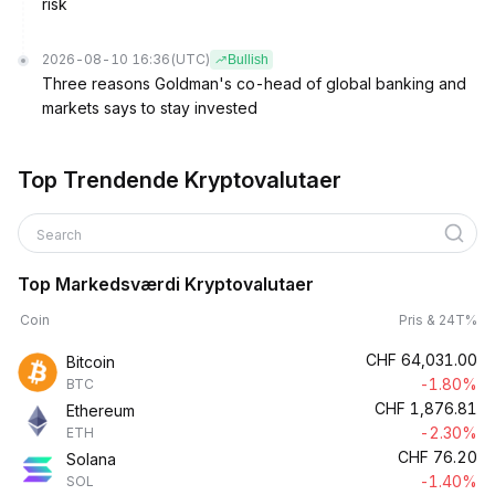
risk
2026-08-10 16:36
(UTC)
Bullish
Three reasons Goldman's co-head of global banking and
markets says to stay invested
Top Trendende Kryptovalutaer
Search
Top Markedsværdi Kryptovalutaer
Coin
Pris & 24T%
CHF
64,031.00
Bitcoin
-1.80%
BTC
CHF
1,876.81
Ethereum
-2.30%
ETH
CHF
76.20
Solana
-1.40%
SOL