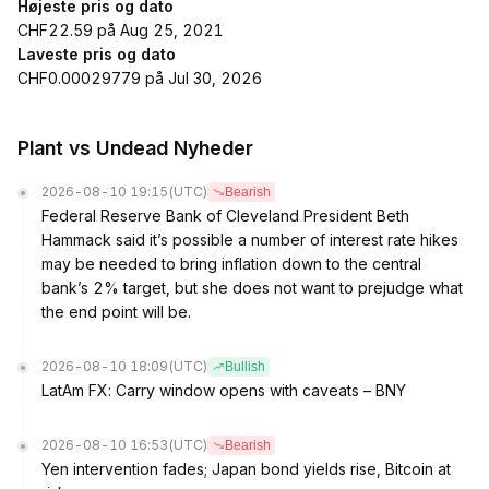
Højeste pris og dato
CHF22.59 på Aug 25, 2021
Laveste pris og dato
CHF0.00029779 på Jul 30, 2026
Plant vs Undead Nyheder
2026-08-10 19:15
(UTC)
Bearish
Federal Reserve Bank of Cleveland President Beth
Hammack said it’s possible a number of interest rate hikes
may be needed to bring inflation down to the central
bank’s 2% target, but she does not want to prejudge what
the end point will be.
2026-08-10 18:09
(UTC)
Bullish
LatAm FX: Carry window opens with caveats – BNY
2026-08-10 16:53
(UTC)
Bearish
Yen intervention fades; Japan bond yields rise, Bitcoin at