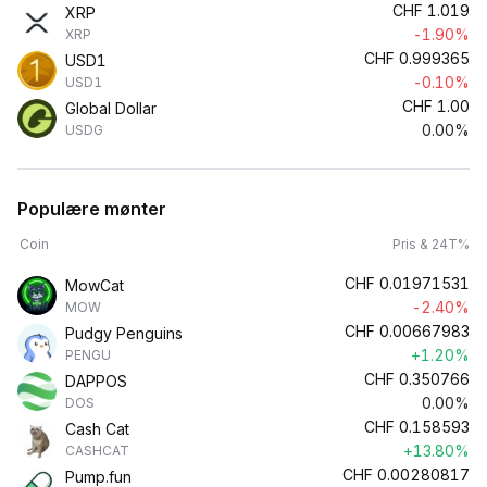
CHF
1.019
XRP
-1.90%
XRP
CHF
0.999365
USD1
-0.10%
USD1
CHF
1.00
Global Dollar
0.00%
USDG
Populære mønter
Coin
Pris & 24T%
CHF
0.01971531
MowCat
-2.40%
MOW
CHF
0.00667983
Pudgy Penguins
+1.20%
PENGU
CHF
0.350766
DAPPOS
0.00%
DOS
CHF
0.158593
Cash Cat
+13.80%
CASHCAT
CHF
0.00280817
Pump.fun