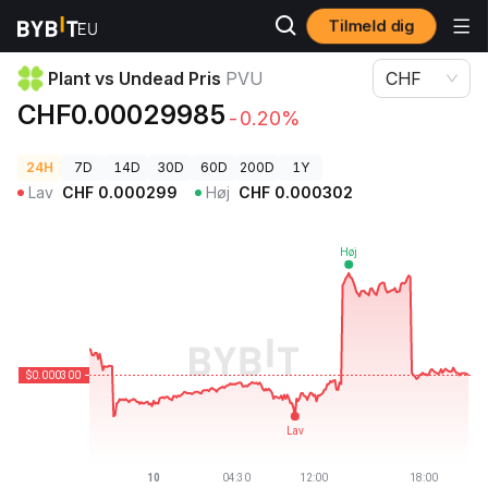
Tilmeld dig
Kryptopriser
Plant vs Undead Pris PVU
Plant vs Undead Pris
PVU
CHF
CHF0.00029985
-0.20%
24H
7D
14D
30D
60D
200D
1Y
Lav
CHF
0.000299
Høj
CHF
0.000302