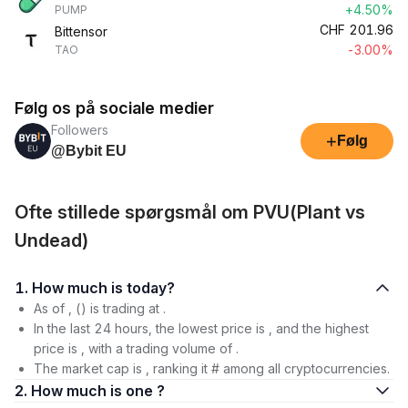
+4.50%
PUMP
CHF
201.96
Bittensor
-3.00%
TAO
Følg os på sociale medier
Followers
+
Følg
@Bybit EU
Ofte stillede spørgsmål om PVU(Plant vs
Undead)
1. How much is today?
As of , () is trading at .
In the last 24 hours, the lowest price is , and the highest
price is , with a trading volume of .
The market cap is , ranking it # among all cryptocurrencies.
2. How much is one ?