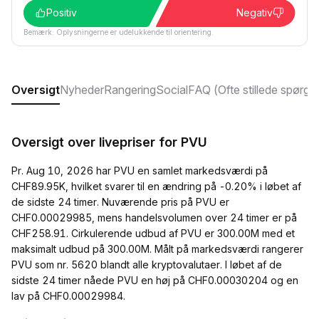
Positiv
Negativ
Bemærk: Oplysningerne er udelukkende til orientering.
Oversigt
Nyheder
Rangering
Social
FAQ (Ofte stillede spørgs
Oversigt over livepriser for PVU
Pr. Aug 10, 2026 har PVU en samlet markedsværdi på
CHF89.95K, hvilket svarer til en ændring på -0.20% i løbet af
de sidste 24 timer. Nuværende pris på PVU er
CHF0.00029985, mens handelsvolumen over 24 timer er på
CHF258.91. Cirkulerende udbud af PVU er 300.00M med et
maksimalt udbud på 300.00M. Målt på markedsværdi rangerer
PVU som nr. 5620 blandt alle kryptovalutaer. I løbet af de
sidste 24 timer nåede PVU en høj på CHF0.00030204 og en
lav på CHF0.00029984.