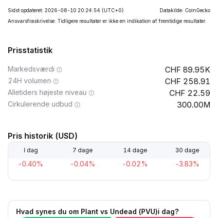
Sidst opdateret: 2026-08-10 20:24:54
(UTC+0)
Datakilde: CoinGecko
Ansvarsfraskrivelse: Tidligere resultater er ikke en indikation af fremtidige resultater.
Prisstatistik
Markedsværdi
89.95K
24H volumen
258.91
Alletiders højeste niveau
22.59
Cirkulerende udbud
300.00M
Pris historik (USD)
I dag
7 dage
14 dage
30 dage
-0.40%
-0.04%
-0.02%
-3.83%
Hvad synes du om Plant vs Undead (PVU)i dag?