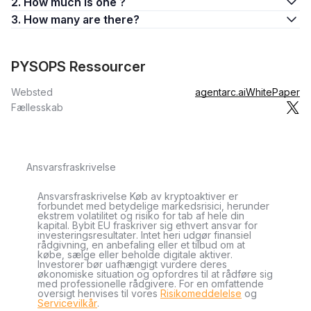
2. How much is one ?
3. How many are there?
PYSOPS Ressourcer
Websted
agentarc.ai
WhitePaper
Fællesskab
Ansvarsfraskrivelse
Ansvarsfraskrivelse Køb av kryptoaktiver er
forbundet med betydelige markedsrisici, herunder
ekstrem volatilitet og risiko for tab af hele din
kapital. Bybit EU fraskriver sig ethvert ansvar for
investeringsresultater. Intet heri udgør finansiel
rådgivning, en anbefaling eller et tilbud om at
købe, sælge eller beholde digitale aktiver.
Investorer bør uafhængigt vurdere deres
økonomiske situation og opfordres til at rådføre sig
med professionelle rådgivere. For en omfattende
oversigt henvises til vores
Risikomeddelelse
og
Servicevilkår
.