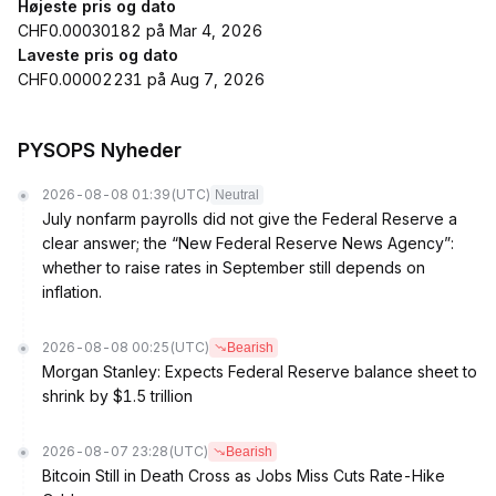
Højeste pris og dato
CHF0.00030182 på Mar 4, 2026
Laveste pris og dato
CHF0.00002231 på Aug 7, 2026
PYSOPS Nyheder
2026-08-08 01:39
(UTC)
Neutral
July nonfarm payrolls did not give the Federal Reserve a
clear answer; the “New Federal Reserve News Agency”:
whether to raise rates in September still depends on
inflation.
2026-08-08 00:25
(UTC)
Bearish
Morgan Stanley: Expects Federal Reserve balance sheet to
shrink by $1.5 trillion
2026-08-07 23:28
(UTC)
Bearish
Bitcoin Still in Death Cross as Jobs Miss Cuts Rate-Hike