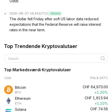
Odds
2026-08-07 19:45
(UTC)
Bullish
The dollar fell Friday after soft US labor data reduced
expectations that the Federal Reserve will raise interest
rates in the near term.
Top Trendende Kryptovalutaer
Search
Top Markedsværdi Kryptovalutaer
Coin
Pris & 24T%
CHF
64,973.00
Bitcoin
+1.20%
BTC
CHF
1,915.94
Ethereum
+1.10%
ETH
CHF
74.56
Solana