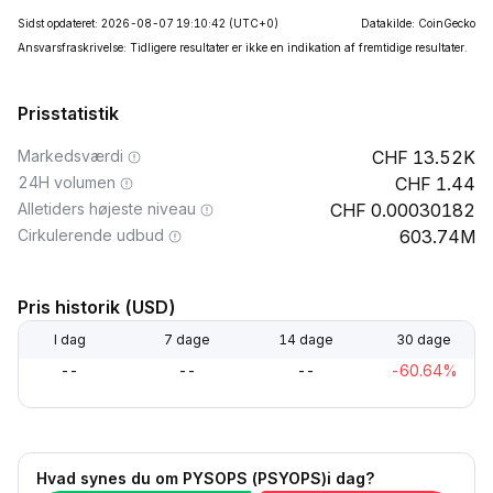
Sidst opdateret: 2026-08-07 19:10:42
(UTC+0)
Datakilde: CoinGecko
Ansvarsfraskrivelse: Tidligere resultater er ikke en indikation af fremtidige resultater.
Prisstatistik
Markedsværdi
13.52K
24H volumen
1.44
Alletiders højeste niveau
0.00030182
Cirkulerende udbud
603.74M
Pris historik (USD)
I dag
7 dage
14 dage
30 dage
--
--
--
-60.64%
Hvad synes du om PYSOPS (PSYOPS)i dag?