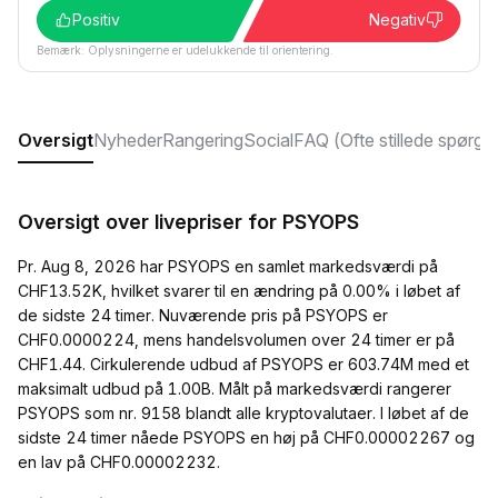
Positiv
Negativ
Bemærk: Oplysningerne er udelukkende til orientering.
Oversigt
Nyheder
Rangering
Social
FAQ (Ofte stillede spørgs
Oversigt over livepriser for PSYOPS
Pr. Aug 8, 2026 har PSYOPS en samlet markedsværdi på
CHF13.52K, hvilket svarer til en ændring på 0.00% i løbet af
de sidste 24 timer. Nuværende pris på PSYOPS er
CHF0.0000224, mens handelsvolumen over 24 timer er på
CHF1.44. Cirkulerende udbud af PSYOPS er 603.74M med et
maksimalt udbud på 1.00B. Målt på markedsværdi rangerer
PSYOPS som nr. 9158 blandt alle kryptovalutaer. I løbet af de
sidste 24 timer nåede PSYOPS en høj på CHF0.00002267 og
en lav på CHF0.00002232.