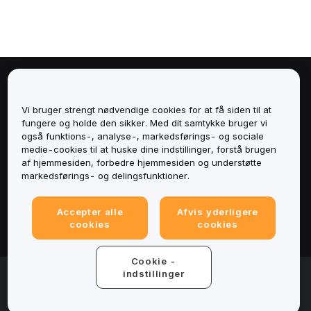
Om
Vi bruger strengt nødvendige cookies for at få siden til at
Tjenester
fungere og holde den sikker. Med dit samtykke bruger vi
også funktions-, analyse-, markedsførings- og sociale
medie-cookies til at huske dine indstillinger, forstå brugen
Support
af hjemmesiden, forbedre hjemmesiden og understøtte
markedsførings- og delingsfunktioner.
Produkter
Accepter alle
Afvis yderligere
Juridisk
cookies
cookies
Cookie -
© 2025-2026 Bybit.eu. All rights reserved.
indstillinger
Servicevilkår
|
Fortrolighedsbetingelser
|
Impressum
(Impressum)
|
Cookieindstillinger