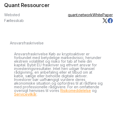
Quant Ressourcer
Websted
quant.network
WhitePaper
Fællesskab
Ansvarsfraskrivelse
Ansvarsfraskrivelse Køb av kryptoaktiver er
forbundet med betydelige markedsrisici, herunder
ekstrem volatilitet og risiko for tab af hele din
kapital. Bybit EU fraskriver sig ethvert ansvar for
investeringsresultater. Intet heri udgør finansiel
rådgivning, en anbefaling eller et tilbud om at
købe, sælge eller beholde digitale aktiver.
Investorer bør uafhængigt vurdere deres
økonomiske situation og opfordres til at rådføre sig
med professionelle rådgivere. For en omfattende
oversigt henvises til vores
Risikomeddelelse
og
Servicevilkår
.