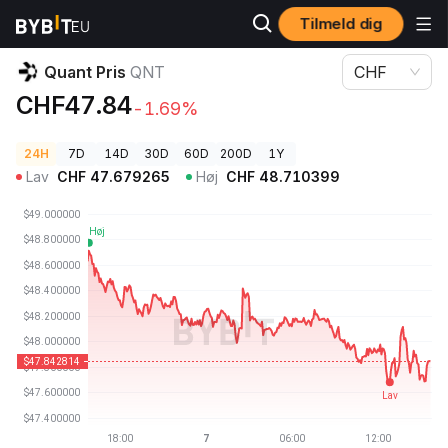
Tilmeld dig
Kryptopriser
Quant Pris QNT
Quant Pris
QNT
CHF
CHF47.84
-1.69%
24H
7D
14D
30D
60D
200D
1Y
Lav
CHF
47.679265
Høj
CHF
48.710399