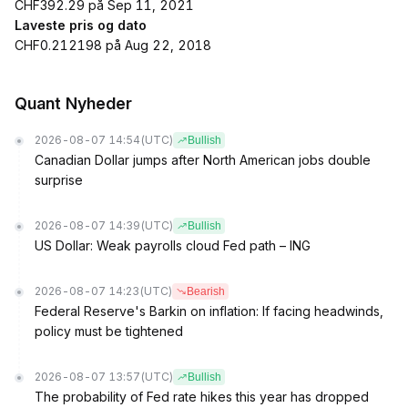
CHF392.29 på Sep 11, 2021
Laveste pris og dato
CHF0.212198 på Aug 22, 2018
Quant Nyheder
2026-08-07 14:54
(UTC)
Bullish
Canadian Dollar jumps after North American jobs double
surprise
2026-08-07 14:39
(UTC)
Bullish
US Dollar: Weak payrolls cloud Fed path – ING
2026-08-07 14:23
(UTC)
Bearish
Federal Reserve's Barkin on inflation: If facing headwinds,
policy must be tightened
2026-08-07 13:57
(UTC)
Bullish
The probability of Fed rate hikes this year has dropped