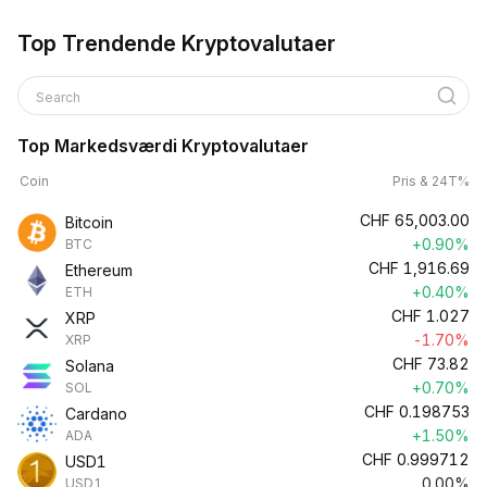
Top Trendende Kryptovalutaer
Search
Top Markedsværdi Kryptovalutaer
Coin
Pris & 24T%
CHF
65,003.00
Bitcoin
+0.90%
BTC
CHF
1,916.69
Ethereum
+0.40%
ETH
CHF
1.027
XRP
-1.70%
XRP
CHF
73.82
Solana
+0.70%
SOL
CHF
0.198753
Cardano
+1.50%
ADA
CHF
0.999712
USD1
0.00%
USD1