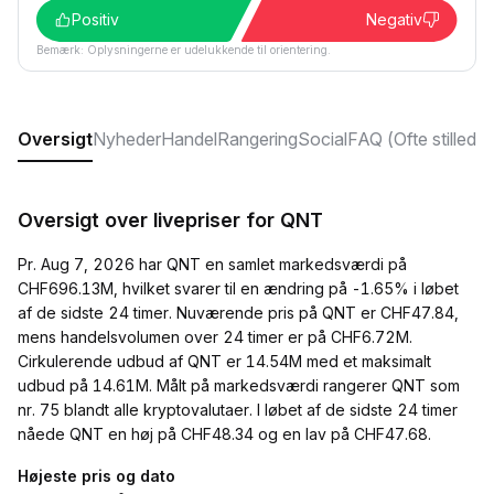
Positiv
Negativ
Bemærk: Oplysningerne er udelukkende til orientering.
Oversigt
Nyheder
Handel
Rangering
Social
FAQ (Ofte stillede
Oversigt over livepriser for QNT
Pr. Aug 7, 2026 har QNT en samlet markedsværdi på
CHF696.13M, hvilket svarer til en ændring på -1.65% i løbet
af de sidste 24 timer. Nuværende pris på QNT er CHF47.84,
mens handelsvolumen over 24 timer er på CHF6.72M.
Cirkulerende udbud af QNT er 14.54M med et maksimalt
udbud på 14.61M. Målt på markedsværdi rangerer QNT som
nr. 75 blandt alle kryptovalutaer. I løbet af de sidste 24 timer
nåede QNT en høj på CHF48.34 og en lav på CHF47.68.
Højeste pris og dato