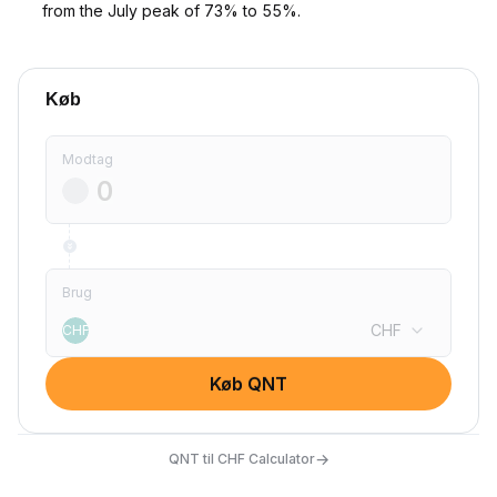
from the July peak of 73% to 55%.
Køb
Modtag
Brug
CHF
CHF
Køb QNT
→
QNT til CHF Calculator