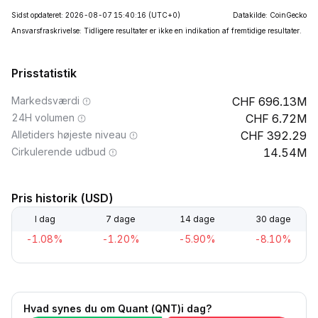
Sidst opdateret: 2026-08-07 15:40:16
(UTC+0)
Datakilde: CoinGecko
Ansvarsfraskrivelse: Tidligere resultater er ikke en indikation af fremtidige resultater.
Prisstatistik
Markedsværdi
696.13M
24H volumen
6.72M
Alletiders højeste niveau
392.29
Cirkulerende udbud
14.54M
Pris historik (USD)
I dag
7 dage
14 dage
30 dage
-1.08%
-1.20%
-5.90%
-8.10%
Hvad synes du om Quant (QNT)i dag?