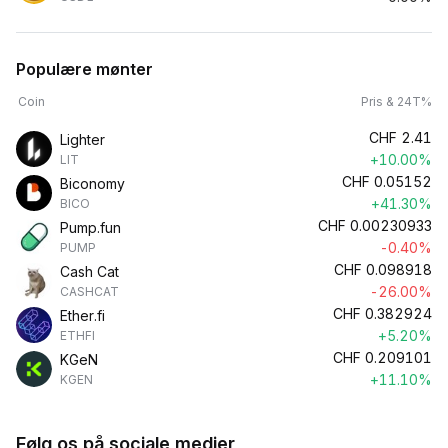
Populære mønter
Coin
Pris & 24T%
CHF
2.41
Lighter
+10.00%
LIT
CHF
0.05152
Biconomy
+41.30%
BICO
CHF
0.00230933
Pump.fun
-0.40%
PUMP
CHF
0.098918
Cash Cat
-26.00%
CASHCAT
CHF
0.382924
Ether.fi
+5.20%
ETHFI
CHF
0.209101
KGeN
+11.10%
KGEN
Følg os på sociale medier