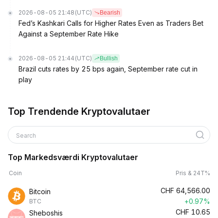
2026-08-05 21:48
(UTC)
Bearish
Fed’s Kashkari Calls for Higher Rates Even as Traders Bet
Against a September Rate Hike
2026-08-05 21:44
(UTC)
Bullish
Brazil cuts rates by 25 bps again, September rate cut in
play
Top Trendende Kryptovalutaer
Search
Top Markedsværdi Kryptovalutaer
Coin
Pris & 24T%
CHF
64,566.00
Bitcoin
+0.97%
BTC
CHF
10.65
Sheboshis