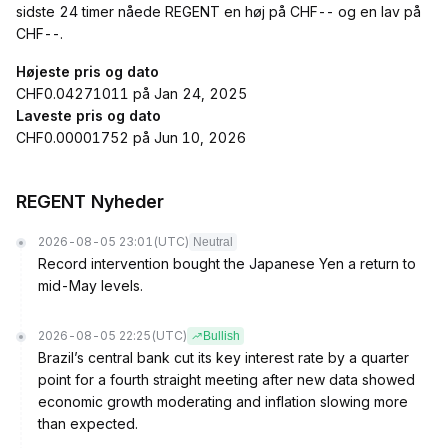
sidste 24 timer nåede REGENT en høj på CHF-- og en lav på
CHF--.
Højeste pris og dato
CHF0.04271011 på Jan 24, 2025
Laveste pris og dato
CHF0.00001752 på Jun 10, 2026
REGENT Nyheder
2026-08-05 23:01
(UTC)
Neutral
Record intervention bought the Japanese Yen a return to
mid-May levels.
2026-08-05 22:25
(UTC)
Bullish
Brazil’s central bank cut its key interest rate by a quarter
point for a fourth straight meeting after new data showed
economic growth moderating and inflation slowing more
than expected.