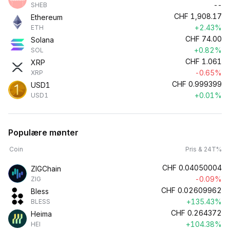
--
SHEB
CHF
1,908.17
Ethereum
+2.43%
ETH
CHF
74.00
Solana
+0.82%
SOL
CHF
1.061
XRP
-0.65%
XRP
CHF
0.999399
USD1
+0.01%
USD1
Populære mønter
Coin
Pris & 24T%
CHF
0.04050004
ZIGChain
-0.09%
ZIG
CHF
0.02609962
Bless
+135.43%
BLESS
CHF
0.264372
Heima
+104.38%
HEI