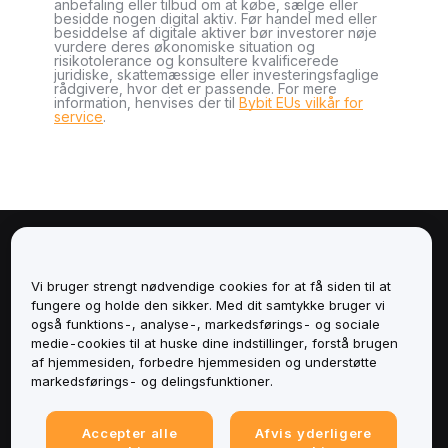
anbefaling eller tilbud om at købe, sælge eller
besidde nogen digital aktiv. Før handel med eller
besiddelse af digitale aktiver bør investorer nøje
vurdere deres økonomiske situation og
risikotolerance og konsultere kvalificerede
juridiske, skattemæssige eller investeringsfaglige
rådgivere, hvor det er passende. For mere
information, henvises der til
Bybit EUs vilkår for
service
.
Om
Vi bruger strengt nødvendige cookies for at få siden til at
Tjenester
fungere og holde den sikker. Med dit samtykke bruger vi
også funktions-, analyse-, markedsførings- og sociale
medie-cookies til at huske dine indstillinger, forstå brugen
Support
af hjemmesiden, forbedre hjemmesiden og understøtte
markedsførings- og delingsfunktioner.
Produkter
Accepter alle
Afvis yderligere