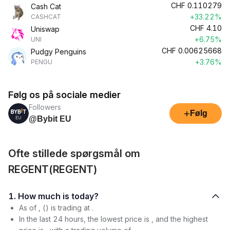
CHF
0.110279
Cash Cat
+33.22%
CASHCAT
CHF
4.10
Uniswap
+6.75%
UNI
CHF
0.00625668
Pudgy Penguins
+3.76%
PENGU
Følg os på sociale medier
Followers
+
Følg
@Bybit EU
Ofte stillede spørgsmål om
REGENT(REGENT)
1. How much is today?
As of , () is trading at .
In the last 24 hours, the lowest price is , and the highest