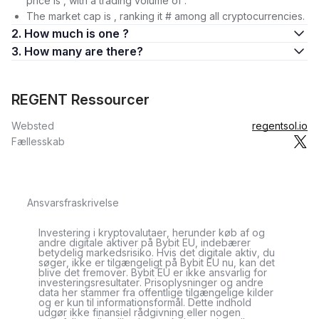
price is , with a trading volume of .
The market cap is , ranking it # among all cryptocurrencies.
2. How much is one ?
3. How many are there?
REGENT Ressourcer
Websted
regentsol.io
Fællesskab
Ansvarsfraskrivelse
Investering i kryptovalutaer, herunder køb af og
andre digitale aktiver på Bybit EU, indebærer
betydelig markedsrisiko. Hvis det digitale aktiv, du
søger, ikke er tilgængeligt på Bybit EU nu, kan det
blive det fremover. Bybit EU er ikke ansvarlig for
investeringsresultater. Prisoplysninger og andre
data her stammer fra offentlige tilgængelige kilder
og er kun til informationsformål. Dette indhold
udgør ikke finansiel rådgivning eller nogen