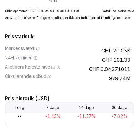
Sidst opdateret: 2026-08-04 04:10:38
(UTC+0)
Datakilde: CoinGecko
Ansvarsfraskrivelse: Tidligere resultater er ikke en indikation af fremtidige resultater.
Prisstatistik
Markedsværdi
20.03K
24H volumen
101.33
Alletiders højeste niveau
0.04271011
Cirkulerende udbud
979.74M
Pris historik (USD)
I dag
7 dage
14 dage
30 dage
--
-1.43%
-11.57%
-7.62%