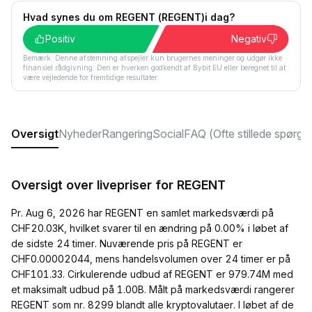
Hvad synes du om REGENT (REGENT)i dag?
Positiv
Negativ
Bemærk: Denne afstemning afspejler kun brugernes meninger og udgør ikke
finansiel rådgivning. Den er hverken godkendt af Bybit EU eller beregnet til at
være vejledende for fremtidige resultater.
Oversigt
Nyheder
Rangering
Social
FAQ (Ofte stillede spørgs
Oversigt over livepriser for REGENT
Pr. Aug 6, 2026 har REGENT en samlet markedsværdi på
CHF20.03K, hvilket svarer til en ændring på 0.00% i løbet af
de sidste 24 timer. Nuværende pris på REGENT er
CHF0.00002044, mens handelsvolumen over 24 timer er på
CHF101.33. Cirkulerende udbud af REGENT er 979.74M med
et maksimalt udbud på 1.00B. Målt på markedsværdi rangerer
REGENT som nr. 8299 blandt alle kryptovalutaer. I løbet af de