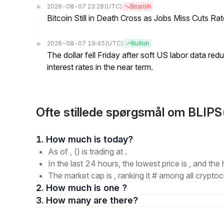
2026-08-07 23:28
(UTC)
Bearish
Bitcoin Still in Death Cross as Jobs Miss Cuts R
2026-08-07 19:45
(UTC)
Bullish
The dollar fell Friday after soft US labor data re
interest rates in the near term.
Ofte stillede spørgsmål om BLIPS
1. How much is today?
As of , () is trading at .
In the last 24 hours, the lowest price is , and the 
The market cap is , ranking it # among all cryptoc
2. How much is one ?
3. How many are there?