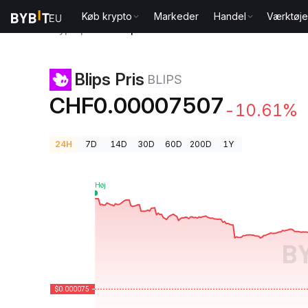
Køb krypto
Markeder
Handel
Værktøje
Kryptopriser
Blips Pris BLIPS
Blips Pris
BLIPS
CHF0.00007507
-10.61%
24H
7D
14D
30D
60D
200D
1Y