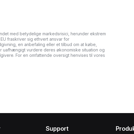
undet med betydelige markedsrisici, herunder ekstrem
it EU fraskriver sig ethvert ansvar for
ådgivning, en anbefaling eller et tilbud om at købe,
bør uafhængigt vurdere deres økonomiske situation og
dgivere. For en omfattende oversigt henvises til vores
r
Support
Produ