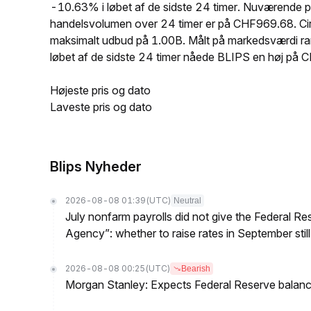
-10.63% i løbet af de sidste 24 timer. Nuværende
handelsvolumen over 24 timer er på CHF969.68. Ci
maksimalt udbud på 1.00B. Målt på markedsværdi ran
løbet af de sidste 24 timer nåede BLIPS en høj 
Højeste pris og dato
Laveste pris og dato
Blips Nyheder
2026-08-08 01:39
(UTC)
Neutral
July nonfarm payrolls did not give the Federal 
Agency”: whether to raise rates in September still
2026-08-08 00:25
(UTC)
Bearish
Morgan Stanley: Expects Federal Reserve balance 