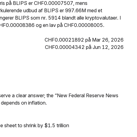
 pris på BLIPS er CHF0.00007507, mens
rkulerende udbud af BLIPS er 997.66M med et
gerer BLIPS som nr. 5914 blandt alle kryptovalutaer. I
på CHF0.00008386 og en lav på CHF0.00008005.
CHF0.00021892 på Mar 26, 2026
CHF0.00004342 på Jun 12, 2026
Reserve a clear answer; the “New Federal Reserve News
 depends on inflation.
sheet to shrink by $1.5 trillion