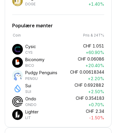
+1.40%
DOGE
Populære mønter
Coin
Pris & 24T%
CHF
1.051
Cysic
+60.90%
CYS
CHF
0.06086
Biconomy
+20.40%
BICO
CHF
0.00618344
Pudgy Penguins
+2.20%
PENGU
CHF
0.692882
Sui
+2.50%
SUI
CHF
0.354183
Ondo
+0.70%
ONDO
CHF
2.34
Lighter
-1.50%
LIT