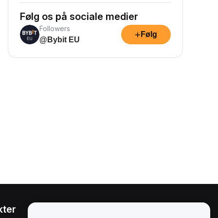
Følg os på sociale medier
Followers
+
Følg
@Bybit EU
kter
Juridisk