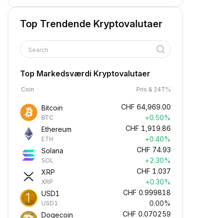
Top Trendende Kryptovalutaer
Search
Top Markedsværdi Kryptovalutaer
Coin
Pris & 24T%
CHF
64,969.00
Bitcoin
+0.50%
BTC
CHF
1,919.86
Ethereum
+0.40%
ETH
CHF
74.93
Solana
+2.30%
SOL
CHF
1.037
XRP
+0.30%
XRP
CHF
0.999818
USD1
0.00%
USD1
CHF
0.070259
Dogecoin