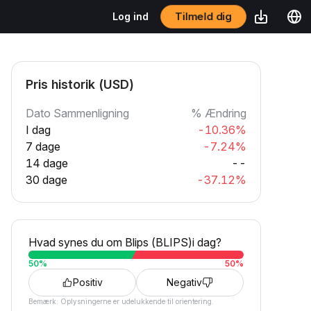
Log ind
Tilmeld dig
Pris historik (USD)
Dato Sammenligning
% Ændring
I dag
-10.36%
7 dage
-7.24%
14 dage
--
30 dage
-37.12%
Hvad synes du om Blips (BLIPS)i dag?
50
%
50
%
Positiv
Negativ
Bemærk: Oplysningerne er udelukkende til orientering.