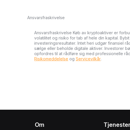
Ansvarsfraskrivelse
Ansvarsfraskrivelse Køb av kryptoaktiver er forb
volatilitet og risiko for tab af hele din kapital. Byb
investeringsresultater. Intet heri udgør finansiel r
sælge eller beholde digitale aktiver. Investorer 
opfordres til at rådføre sig med professionelle rå
Risikomeddelelse
og
Servicevilkår
.
Om
Tjeneste