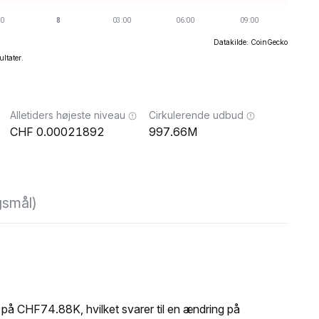
Datakilde: CoinGecko
ultater.
Alletiders højeste niveau
Cirkulerende udbud
0.00021892
997.66M
gsmål)
å CHF74.88K, hvilket svarer til en ændring på