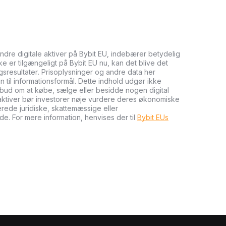
andre digitale aktiver på Bybit EU, indebærer betydelig
kke er tilgængeligt på Bybit EU nu, kan det blive det
ngsresultater. Prisoplysninger og andre data her
n til informationsformål. Dette indhold udgør ikke
tilbud om at købe, sælge eller besidde nogen digital
e aktiver bør investorer nøje vurdere deres økonomiske
cerede juridiske, skattemæssige eller
de. For mere information, henvises der til
Bybit EUs