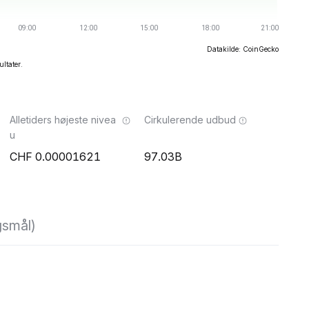
Datakilde: CoinGecko
ultater.
Alletiders højeste nivea
Cirkulerende udbud
u
0.00001621
97.03B
gsmål)