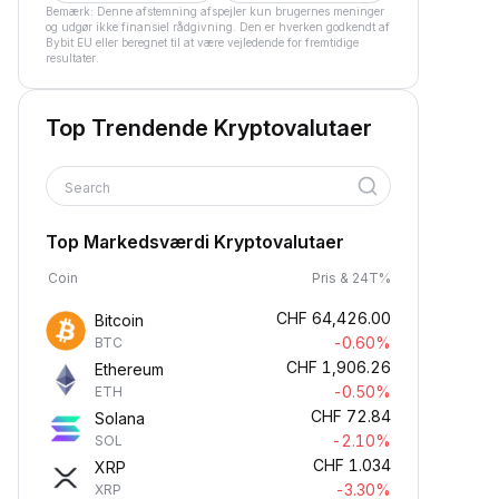
Bemærk: Denne afstemning afspejler kun brugernes meninger
og udgør ikke finansiel rådgivning. Den er hverken godkendt af
Bybit EU eller beregnet til at være vejledende for fremtidige
resultater.
Top Trendende Kryptovalutaer
Search
Top Markedsværdi Kryptovalutaer
Coin
Pris & 24T%
CHF
64,426.00
Bitcoin
-0.60%
BTC
CHF
1,906.26
Ethereum
-0.50%
ETH
CHF
72.84
Solana
-2.10%
SOL
CHF
1.034
XRP
-3.30%
XRP