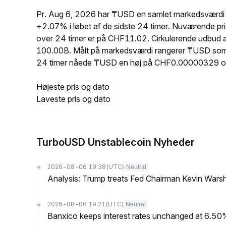
Pr. Aug 6, 2026 har ₸USD en samlet markedsværdi p
+2.07% i løbet af de sidste 24 timer. Nuværende
over 24 timer er på CHF11.02. Cirkulerende udbud
100.00B. Målt på markedsværdi rangerer ₸USD som nr.
24 timer nåede ₸USD en høj på CHF0.00000329 o
Højeste pris og dato
Laveste pris og dato
TurboUSD Unstablecoin Nyheder
2026-08-06 19:38
(UTC)
Neutral
Analysis: Trump treats Fed Chairman Kevin Warsh 
2026-08-06 19:21
(UTC)
Neutral
Banxico keeps interest rates unchanged at 6.5