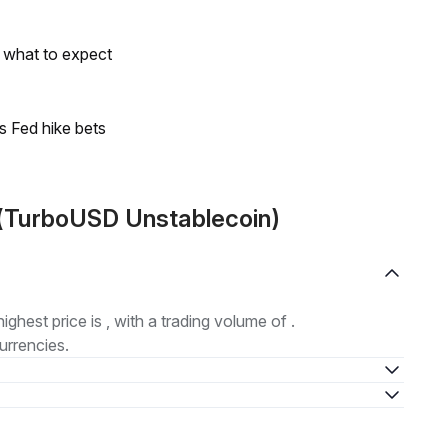
s what to expect
s Fed hike bets
D(TurboUSD Unstablecoin)
highest price is , with a trading volume of .
urrencies.