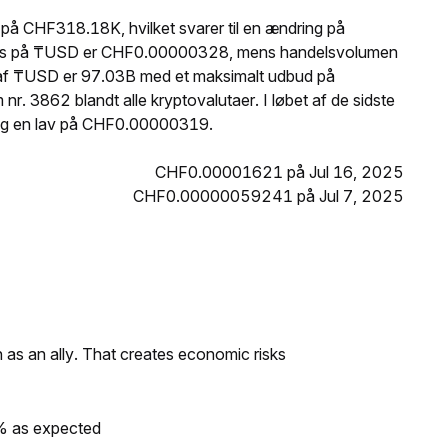
å CHF318.18K, hvilket svarer til en ændring på
 pris på ₸USD er CHF0.00000328, mens handelsvolumen
 af ₸USD er 97.03B med et maksimalt udbud på
 3862 blandt alle kryptovalutaer. I løbet af de sidste
g en lav på CHF0.00000319.
CHF0.00001621 på Jul 16, 2025
CHF0.00000059241 på Jul 7, 2025
as an ally. That creates economic risks
0% as expected