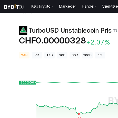
Køb krypto
Markeder
Handel
Værktøje
Kryptopriser
TurboUSD Unstablecoin Pris ₸USD
TurboUSD Unstablecoin Pris
₸
CHF0.00000328
+2.07%
24H
7D
14D
30D
60D
200D
1Y