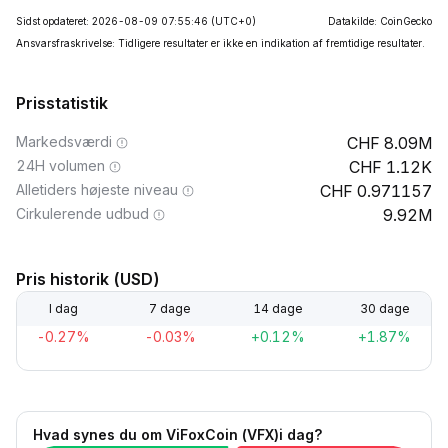
Sidst opdateret: 2026-08-09 07:55:46
(UTC+0)
Datakilde: CoinGecko
Ansvarsfraskrivelse: Tidligere resultater er ikke en indikation af fremtidige resultater.
Prisstatistik
Markedsværdi
8.09M
24H volumen
1.12K
Alletiders højeste niveau
0.971157
Cirkulerende udbud
9.92M
Pris historik (USD)
I dag
7 dage
14 dage
30 dage
-0.27%
-0.03%
+0.12%
+1.87%
Hvad synes du om ViFoxCoin (VFX)i dag?