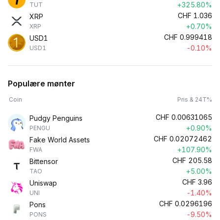
+325.80%
TUT
CHF
1.036
XRP
+0.70%
XRP
CHF
0.999418
USD1
-0.10%
USD1
Populære mønter
Coin
Pris & 24T%
CHF
0.00631065
Pudgy Penguins
+0.90%
PENGU
CHF
0.02072462
Fake World Assets
+107.90%
FWA
CHF
205.58
Bittensor
+5.00%
TAO
CHF
3.96
Uniswap
-1.40%
UNI
CHF
0.0296196
Pons
-9.50%
PONS