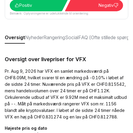
Positiv
Negativ
Bemærk: Oplysningerne er udelukkende til orientering.
Oversigt
Nyheder
Rangering
Social
FAQ (Ofte stillede spørgs
Oversigt over livepriser for VFX
Pr. Aug 9, 2026 har VFX en samlet markedsværdi på
CHF8.09M, hvilket svarer til en ændring på -0.10% i løbet af
de sidste 24 timer. Nuværende pris på VFX er CHF0.815542,
mens handelsvolumen over 24 timer er på CHF1.12K.
Cirkulerende udbud af VFX er 9.92M med et maksimalt udbud
på --. Målt på markedsværdi rangerer VFX som nr. 1156
blandt alle kryptovalutaer. I løbet af de sidste 24 timer nåede
VFX en høj på CHF0.831274 og en lav på CHF0.812788.
Højeste pris og dato