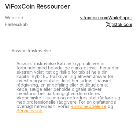
ViFoxCoin Ressourcer
Websted
vifoxcoin.com
WhitePaper
Fællesskab
tiktok.com
Ansvarsfraskrivelse
Ansvarsfraskrivelse Køb av kryptoaktiver er
forbundet med betydelige markedsrisici, herunder
ekstrem volatilitet og risiko for tab af hele din
kapital. Bybit EU fraskriver sig ethvert ansvar for
investeringsresultater. Intet heri udgør finansiel
rådgivning, en anbefaling eller et tilbud om at
købe, sælge eller beholde digitale aktiver.
Investorer bør uafhængigt vurdere deres
økonomiske situation og opfordres til at rådføre sig
med professionelle rådgivere. For en omfattende
oversigt henvises til vores
Risikomeddelelse
og
Servicevilkår
.