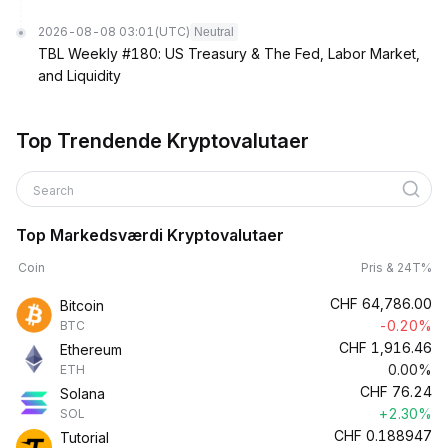
2026-08-08 03:01
(UTC)
Neutral
TBL Weekly #180: US Treasury & The Fed, Labor Market,
and Liquidity
Top Trendende Kryptovalutaer
Search
Top Markedsværdi Kryptovalutaer
Coin
Pris & 24T%
CHF
64,786.00
Bitcoin
-0.20%
BTC
CHF
1,916.46
Ethereum
0.00%
ETH
CHF
76.24
Solana
+2.30%
SOL
CHF
0.188947
Tutorial