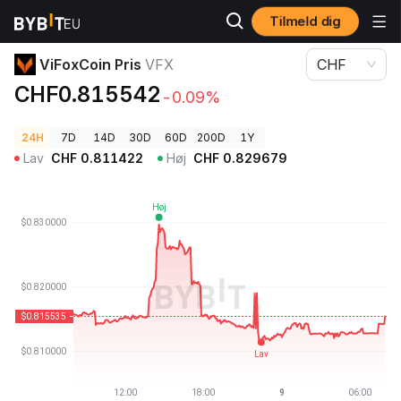
Tilmeld dig
Kryptopriser
ViFoxCoin Pris VFX
ViFoxCoin Pris
VFX
CHF
CHF0.815542
-0.09%
24H
7D
14D
30D
60D
200D
1Y
Lav
CHF
0.811422
Høj
CHF
0.829679