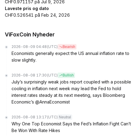
CHF0.971157 på Jul 9, 2026
Laveste pris og dato
CHF0.526541 på Feb 24, 2026
ViFoxCoin Nyheder
2026-08-09 04:48
(UTC)
Bearish
Economists generally expect the US annual inflation rate to
slow slightly.
2026-08-08 17:30
(UTC)
Bullish
July’s surprisingly weak jobs report coupled with a possible
cooling in inflation next week may lead the Fed to hold
interest rates steady at its next meeting, says Bloomberg
Economic’s @AnnaEconomist
2026-08-08 13:17
(UTC)
Neutral
Why One Top Economist Says the Fed’s Inflation Fight Can’t
Be Won With Rate Hikes