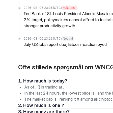
2026-08-06 23:35
(UTC)
Bearish
Fed Bank of St. Louis President Alberto Musalem s
2% target, policymakers cannot afford to tolerate h
stronger productivity growth.
2026-08-06 23:13
(UTC)
Neutral
July US jobs report due; Bitcoin reaction eyed
Ofte stillede spørgsmål om WN
1. How much is today?
As of , () is trading at .
In the last 24 hours, the lowest price is , and the 
The market cap is , ranking it # among all cryptoc
2. How much is one ?
3. How many are there?