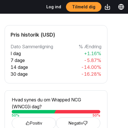
Tilmeld dig
Log ind
Pris historik (USD)
Dato Sammenligning
% Ændring
I dag
+1.16%
7 dage
-5.87%
14 dage
-14.00%
30 dage
-16.28%
Hvad synes du om Wrapped NCG
(WNCG)i dag?
50
%
50
%
Positiv
Negativ