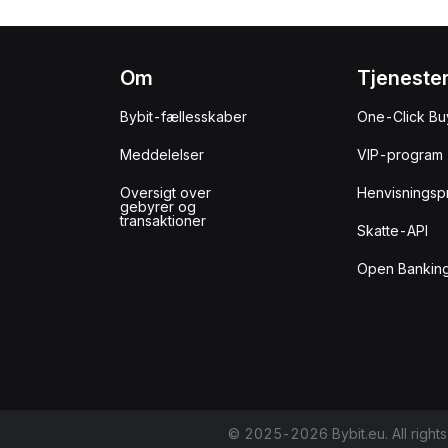
Om
Tjeneste
Bybit-fællesskaber
One-Click Bu
Meddelelser
VIP-program
Oversigt over
Henvisningsp
gebyrer og
transaktioner
Skatte-API
Open Banking
© 2025-2026 Bybit.eu. All rights