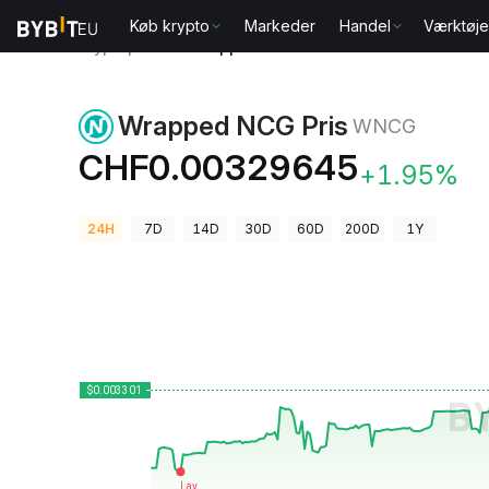
Køb krypto
Markeder
Handel
Værktøje
Kryptopriser
Wrapped NCG Pris WNCG
Wrapped NCG Pris
WNCG
CHF0.00329645
+1.95%
24H
7D
14D
30D
60D
200D
1Y