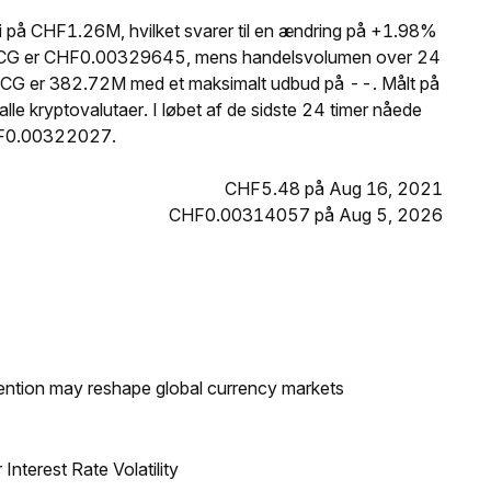
på CHF1.26M, hvilket svarer til en ændring på +1.98%
å WNCG er CHF0.00329645, mens handelsvolumen over 24
NCG er 382.72M med et maksimalt udbud på --. Målt på
e kryptovalutaer. I løbet af de sidste 24 timer nåede
HF0.00322027.
CHF5.48 på Aug 16, 2021
CHF0.00314057 på Aug 5, 2026
ntion may reshape global currency markets
nterest Rate Volatility