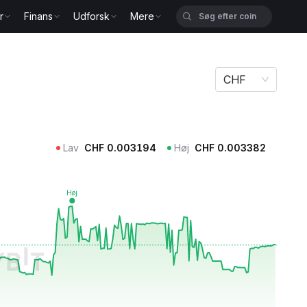
r
Finans
Udforsk
Mere
CHF
Lav
CHF
0.003194
Høj
CHF
0.003382