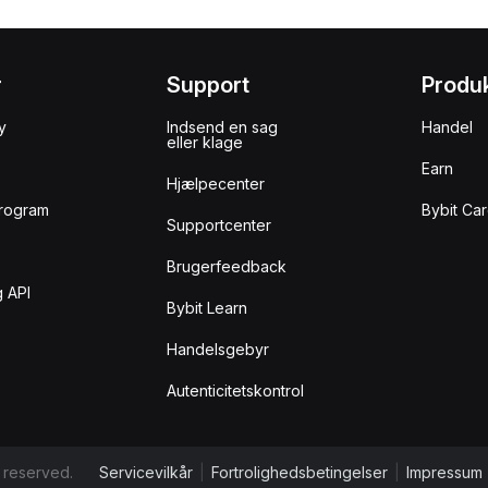
r
Support
Produ
y
Indsend en sag
Handel
eller klage
Earn
Hjælpecenter
rogram
Bybit Ca
Supportcenter
Brugerfeedback
 API
Bybit Learn
Handelsgebyr
Autenticitetskontrol
 reserved.
Servicevilkår
|
Fortrolighedsbetingelser
|
Impressum 