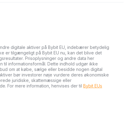
andre digitale aktiver på Bybit EU, indebærer betydelig
kke er tilgængeligt på Bybit EU nu, kan det blive det
ngsresultater. Prisoplysninger og andre data her
n til informationsformål. Dette indhold udgør ikke
tilbud om at købe, sælge eller besidde nogen digital
e aktiver bør investorer nøje vurdere deres økonomiske
cerede juridiske, skattemæssige eller
de. For mere information, henvises der til
Bybit EUs