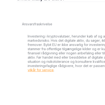
Ansvarsfraskrivelse
Investering i kryptovalutaer, herunder køb af og 
markedsrisiko. Hvis det digitale aktiv, du søger, i
fremover. Bybit EU er ikke ansvarlig for investeri
stammer fra offentlige tilgængelige kilder og er ku
finansiel rådgivning eller nogen anbefaling eller 
aktiv. Før handel med eller besiddelse af digital
situation og risikotolerance og konsultere kvalifi
investeringsfaglige rådgivere, hvor det er passen
vilkår for service
.