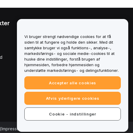
kter
Juridisk
Politik om
Vi bruger strengt nødvendige cookies for at få
interessekonflikter
siden til at fungere og holde den sikker. Med dit
samtykke bruger vi også funktions-, analyse-,
Oversigt over politikken for
markedsførings- og sociale medie-cookies til at
opbevaring og
rd
administration
huske dine indstillinger, forstå brugen af
hjemmesiden, forbedre hjemmesiden og
ESG-oplysninger
understøtte markedsførings- og delingsfunktioner.
Crypto-Asset White Papers
Accepter alle cookies
Afvis yderligere cookies
Cookie - indstillinger
(Impressum)
|
Cookieindstillinger