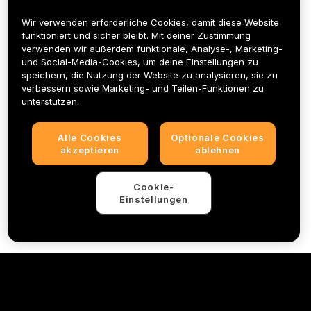
Geschäftsbedingungen
Wir verwenden erforderliche Cookies, damit diese Website
funktioniert und sicher bleibt. Mit deiner Zustimmung
verwenden wir außerdem funktionale, Analyse-, Marketing-
Allgemein
und Social-Media-Cookies, um deine Einstellungen zu
speichern, die Nutzung der Website zu analysieren, sie zu
Teil A: 3 % Cashback pro Jahr auf Krypto-
verbessern sowie Marketing- und Teilen-Funktionen zu
unterstützen.
Aufladungen
Alle Cookies
Optionale Cookies
Teil B: Schneller Zugriff auf VIP-Vorteile
akzeptieren
ablehnen
Cookie-
Einstellungen
© 2025-2026 Bybit.eu. All rights reserved.