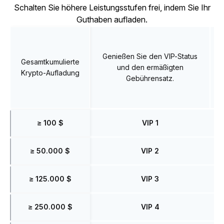
Schalten Sie höhere Leistungsstufen frei, indem Sie Ihr
Guthaben aufladen.
Genießen Sie den VIP-Status
Gesamtkumulierte
und den ermäßigten
G
Krypto-Aufladung
Gebührensatz.
≥ 100 $
VIP 1
≥ 50.000 $
VIP 2
≥ 125.000 $
VIP 3
≥ 250.000 $
VIP 4