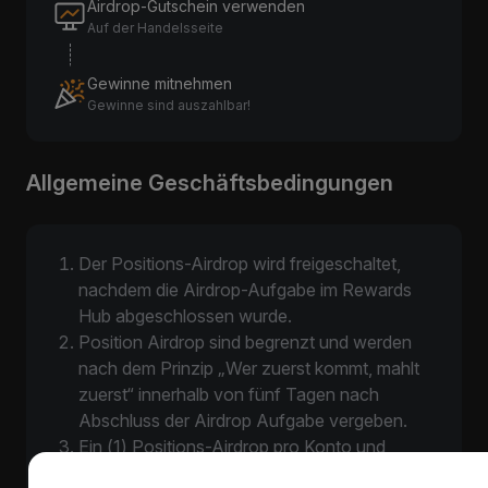
Airdrop-Gutschein verwenden
Auf der Handelsseite
Gewinne mitnehmen
Gewinne sind auszahlbar!
Allgemeine Geschäftsbedingungen
Der Positions-Airdrop wird freigeschaltet,
nachdem die Airdrop-Aufgabe im Rewards
Hub abgeschlossen wurde.
Position Airdrop sind begrenzt und werden
nach dem Prinzip „Wer zuerst kommt, mahlt
zuerst“ innerhalb von fünf Tagen nach
Abschluss der Airdrop Aufgabe vergeben.
Ein (1) Positions-Airdrop pro Konto und
Ereignis.