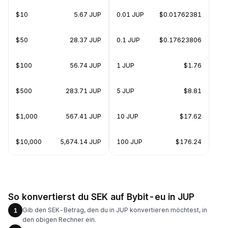
$10
5.67 JUP
0.01 JUP
$0.01762381
$50
28.37 JUP
0.1 JUP
$0.17623806
$100
56.74 JUP
1 JUP
$1.76
$500
283.71 JUP
5 JUP
$8.81
$1,000
567.41 JUP
10 JUP
$17.62
$10,000
5,674.14 JUP
100 JUP
$176.24
So konvertierst du SEK auf Bybit-eu in JUP
Gib den SEK-Betrag, den du in JUP konvertieren möchtest, in
1
den obigen Rechner ein.