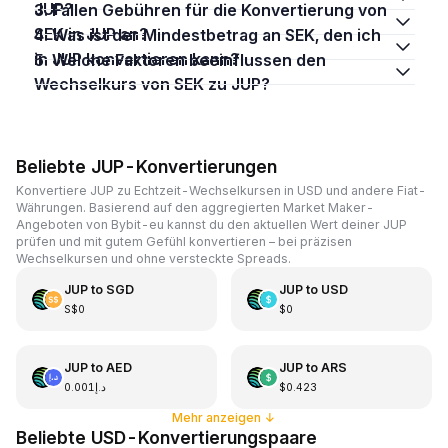
JUP?
3. Fallen Gebühren für die Konvertierung von
SEK in JUP an?
4. Was ist der Mindestbetrag an SEK, den ich
in JUP konvertieren kann?
5. Welche Faktoren beeinflussen den
Wechselkurs von SEK zu JUP?
Beliebte JUP-Konvertierungen
Konvertiere JUP zu Echtzeit-Wechselkursen in USD und andere Fiat-
Währungen. Basierend auf den aggregierten Market Maker-
Angeboten von Bybit-eu kannst du den aktuellen Wert deiner JUP
prüfen und mit gutem Gefühl konvertieren – bei präzisen
Wechselkursen und ohne versteckte Spreads.
JUP
to
SGD
JUP
to
USD
S$0
$0
JUP
to
AED
JUP
to
ARS
د.إ0.001
$0.423
Mehr anzeigen
↓
Beliebte USD-Konvertierungspaare