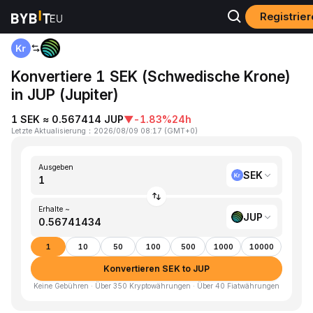
Registrier
Home
SEK to JUP
Konvertiere 1 SEK (Schwedische Krone)
in JUP (Jupiter)
1 SEK ≈ 0.567414 JUP
▼
-1.83%
24h
Letzte Aktualisierung
：
2026/08/09 08:17
(
GMT+0
)
Ausgeben
SEK
Erhalte ~
JUP
1
10
50
100
500
1000
10000
Konvertieren SEK to JUP
Keine Gebühren · Über 350 Kryptowährungen · Über 40 Fiatwährungen