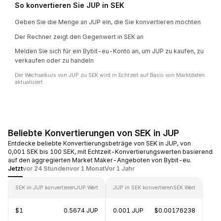
So konvertieren Sie JUP in SEK
Geben Sie die Menge an JUP ein, die Sie konvertieren möchten
Der Rechner zeigt den Gegenwert in SEK an
Melden Sie sich für ein Bybit-eu-Konto an, um JUP zu kaufen, zu
verkaufen oder zu handeln
Der Wechselkurs von JUP zu SEK wird in Echtzeit auf Basis von Marktdaten
aktualisiert.
Beliebte Konvertierungen von SEK in JUP
Entdecke beliebte Konvertierungsbeträge von SEK in JUP, von
0,001 SEK bis 100 SEK, mit Echtzeit-Konvertierungswerten basierend
auf den aggregierten Market Maker-Angeboten von Bybit-eu.
Jetzt
vor 24 Stunden
vor 1 Monat
Vor 1 Jahr
SEK in JUP konvertieren
JUP Wert
JUP in SEK konvertieren
SEK Wert
$1
0.5674 JUP
0.001 JUP
$0.00176238