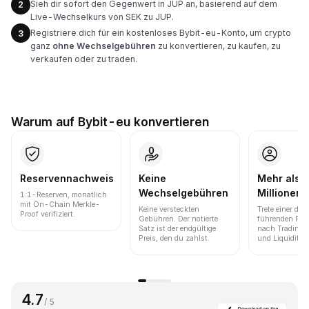
Sieh dir sofort den Gegenwert in JUP an, basierend auf dem
2
Live-Wechselkurs von SEK zu JUP.
Registriere dich für ein kostenloses Bybit-eu-Konto, um crypto
3
ganz
ohne Wechselgebühren
zu konvertieren, zu kaufen, zu
verkaufen oder zu traden.
Warum auf Bybit-eu konvertieren
Reservennachweis
Keine
Mehr als 
Wechselgebühren
Millionen 
1:1-Reserven, monatlich
mit On-Chain Merkle-
Keine versteckten
Trete einer der
Proof verifiziert.
Gebühren. Der notierte
führenden Pla
Satz ist der endgültige
nach Trading
Preis, den du zahlst.
und Liquidität 
4.7
/ 5