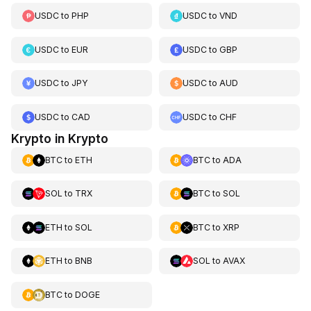
USDC
to
PHP
USDC
to
VND
USDC
to
EUR
USDC
to
GBP
USDC
to
JPY
USDC
to
AUD
USDC
to
CAD
USDC
to
CHF
Krypto in Krypto
BTC
to
ETH
BTC
to
ADA
SOL
to
TRX
BTC
to
SOL
ETH
to
SOL
BTC
to
XRP
ETH
to
BNB
SOL
to
AVAX
BTC
to
DOGE