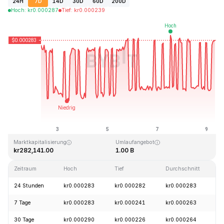
24H
7D
14D
30D
60D
200D
Hoch
:
kr
0.000287
Tief
:
kr
0.000239
Zuletzt aktualisiert: 2026-08-09, 08:17 GMT+0
Allzeithoch
Allzeittief
kr0.128999
kr0.000004
Marktkapitalisierung
Umlaufangebot
kr282,141.00
1.00 B
Zeitraum
Hoch
Tief
Durchschnitt
Ä
24 Stunden
kr0.000283
kr0.000282
kr0.000283
7 Tage
kr0.000283
kr0.000241
kr0.000263
30 Tage
kr0.000290
kr0.000226
kr0.000264