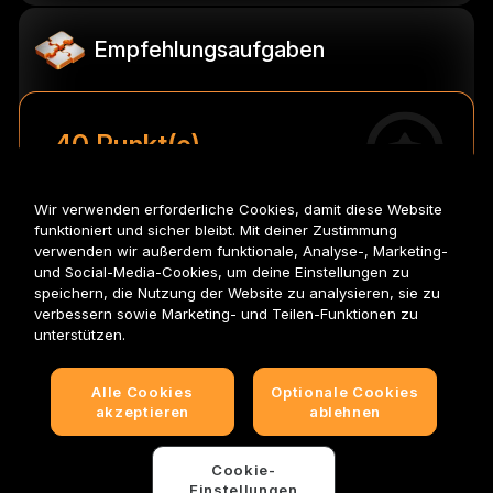
Empfehlungsaufgaben
40 Punkt(e)
Event-Punkte
Wir verwenden erforderliche Cookies, damit diese Website
Verdiene jedes Mal Prämien, wenn du diese
Max. 10
funktioniert und sicher bleibt. Mit deiner Zustimmung
Aufgabe(n) abschließt.
Mal
verwenden wir außerdem funktionale, Analyse-, Marketing-
und Social-Media-Cookies, um deine Einstellungen zu
Freunde einladen
speichern, die Nutzung der Website zu analysieren, sie zu
verbessern sowie Marketing- und Teilen-Funktionen zu
unterstützen.
0
Prämie(n) zum
0
Prämie(n)
ABGELAUFEN
Beanspruchen
beansprucht
Alle Cookies
Optionale Cookies
Automatisch
akzeptieren
ablehnen
beanspruchen
Anzeigen
Wiederkehrend
·
2026-01-05
Cookie-
Einstellungen