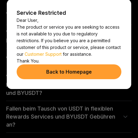
Service Restricted
Was ist BYUSDT?
Dear User,
The product or service you are seeking to access
Was sind die Vorteile beim Halten von
is not available to you due to regulatory
BYUSDT?
restrictions. If you believe you are a permitted
customer of this product or service, please contact
our
Customer Support
for assistance.
Wie erhalte ich BYUSDT?
Thank You.
Back to Homepage
Wie ist der Wechselkurs zwischen USDT-
Positionen in flexiblen Rewards Services
und BYUSDT?
Fallen beim Tausch von USDT in flexiblen
Rewards Services und BYUSDT Gebühren
an?