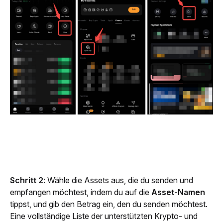
Schritt 2
: Wähle die Assets aus, die du senden und 
empfangen möchtest, indem du auf die 
Asset-Namen
tippst, und gib den Betrag ein, den du senden möchtest. 
Eine vollständige Liste der unterstützten Krypto- und 