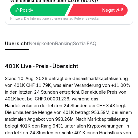
Wie denkst du heute über 401K (401K)?
Positiv
Negativ
Hinweis: Die Informationen dienen nur zu Referenzzwecken.
Übersicht
Neuigkeiten
Ranking
Sozial
FAQ
401K Live-Preis-Übersicht
Stand 10. Aug. 2026 beträgt die Gesamtmarktkapitalisierung
von 401K CHF 11.79K, was einer Veränderung von +11.00%
in den letzten 24 Stunden entspricht. Der aktuelle Preis von
401K liegt bei CHF0.00001236, während das
Handelsvolumen der letzten 24 Stunden bei CHF 3.48 liegt.
Die umlaufende Menge von 401K beträgt 953.59M, bei einem
maximalen Angebot von 993.26M. Nach Marktkapitalisierung
belegt 401K den Rang 9431 unter allen Kryptowährungen. In
den letzten 24 Stunden erreichte 401K einen Höchstkurs von