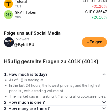
CHF
0.113249
Tutorial
-31.20%
TUT
CHF
0.35647
GRVT Token
+20.10%
GRVT
Folge uns auf Social Media
Followers
+
Folgen
@Bybit EU
Häufig gestellte Fragen zu 401K (401K)
1. How much is today?
As of , () is trading at .
In the last 24 hours, the lowest price is , and the highest
price is , with a trading volume of .
The market cap is , ranking it # among all cryptocurrencies.
2. How much is one ?
3. How many are there?