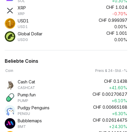
+0.30%
SOL
CHF
1.024
XRP
-0.70%
XRP
CHF
0.999397
USD1
0.00%
USD1
CHF
1.001
Global Dollar
0.00%
USDG
Beliebte Coins
Coin
Preis & 24-Std.-%
CHF
0.1438
Cash Cat
+41.60%
CASHCAT
CHF
0.00270627
Pump.fun
+6.10%
PUMP
CHF
0.00665168
Pudgy Penguins
+6.30%
PENGU
CHF
0.02614475
Bubblemaps
+24.30%
BMT