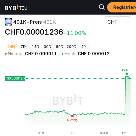
Registrie
Krypto-Preise
401K-Preis 401K
401K-Preis
401K
CHF
CHF0.00001236
+11.00%
24H
7D
14D
30D
60D
200D
1Y
Niedrig
CHF
0.000011
Hoch
CHF
0.000012