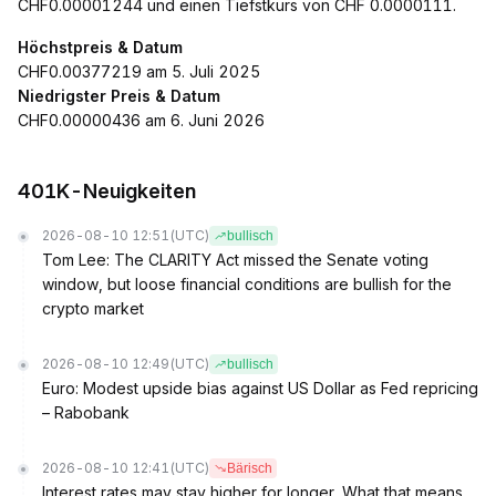
CHF0.00001244 und einen Tiefstkurs von CHF 0.0000111.
Höchstpreis & Datum
CHF0.00377219 am 5. Juli 2025
Niedrigster Preis & Datum
CHF0.00000436 am 6. Juni 2026
401K-Neuigkeiten
2026-08-10 12:51
(UTC)
bullisch
Tom Lee: The CLARITY Act missed the Senate voting
window, but loose financial conditions are bullish for the
crypto market
2026-08-10 12:49
(UTC)
bullisch
Euro: Modest upside bias against US Dollar as Fed repricing
– Rabobank
2026-08-10 12:41
(UTC)
Bärisch
Interest rates may stay higher for longer. What that means