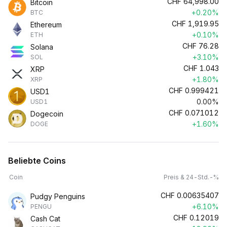
CHF
64,998.00
Bitcoin
+0.20%
BTC
CHF
1,919.95
Ethereum
+0.10%
ETH
CHF
76.28
Solana
+3.10%
SOL
CHF
1.043
XRP
+1.80%
XRP
CHF
0.999421
USD1
0.00%
USD1
CHF
0.071012
Dogecoin
+1.60%
DOGE
Beliebte Coins
Coin
Preis & 24-Std.-%
CHF
0.00635407
Pudgy Penguins
+6.10%
PENGU
CHF
0.12019
Cash Cat