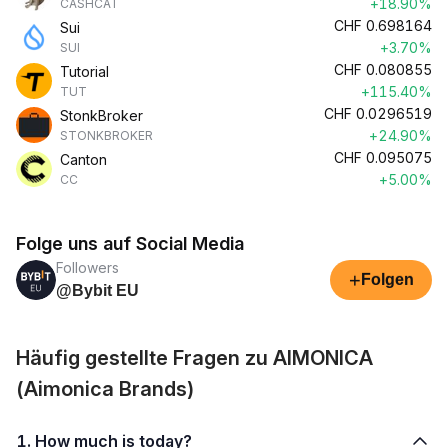
+18.90%
CASHCAT
CHF
0.698164
Sui
+3.70%
SUI
CHF
0.080855
Tutorial
+115.40%
TUT
CHF
0.0296519
StonkBroker
+24.90%
STONKBROKER
CHF
0.095075
Canton
+5.00%
CC
Folge uns auf Social Media
Followers
+
Folgen
@Bybit EU
Häufig gestellte Fragen zu AIMONICA
(Aimonica Brands)
1. How much is today?