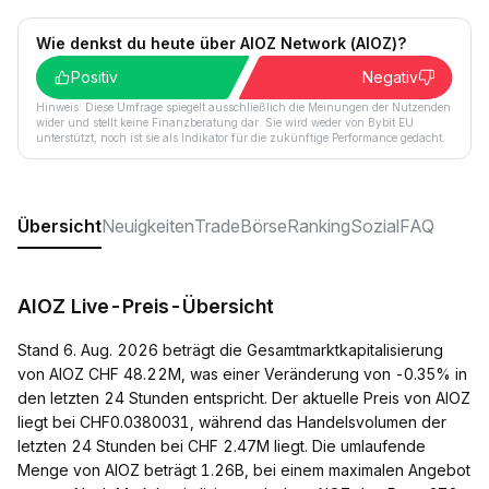
Wie denkst du heute über AIOZ Network (AIOZ)?
Positiv
Negativ
Hinweis: Diese Umfrage spiegelt ausschließlich die Meinungen der Nutzenden
wider und stellt keine Finanzberatung dar. Sie wird weder von Bybit EU
unterstützt, noch ist sie als Indikator für die zukünftige Performance gedacht.
Übersicht
Neuigkeiten
Trade
Börse
Ranking
Sozial
FAQ
AIOZ Live-Preis-Übersicht
Stand 6. Aug. 2026 beträgt die Gesamtmarktkapitalisierung
von AIOZ CHF 48.22M, was einer Veränderung von -0.35% in
den letzten 24 Stunden entspricht. Der aktuelle Preis von AIOZ
liegt bei CHF0.0380031, während das Handelsvolumen der
letzten 24 Stunden bei CHF 2.47M liegt. Die umlaufende
Menge von AIOZ beträgt 1.26B, bei einem maximalen Angebot