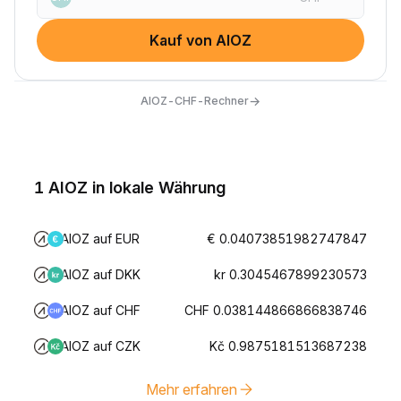
Kauf von AIOZ
→
AIOZ-CHF-Rechner
1 AIOZ in lokale Währung
AIOZ auf EUR
€ 0.04073851982747847
AIOZ auf DKK
kr 0.3045467899230573
AIOZ auf CHF
CHF 0.038144866866838746
AIOZ auf CZK
Kč 0.9875181513687238
Mehr erfahren