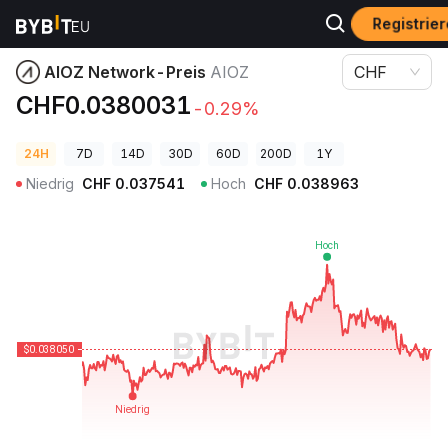
Registrie
Krypto-Preise
AIOZ Network-Preis AIOZ
AIOZ Network-Preis
AIOZ
CHF
CHF0.0380031
-0.29%
24H
7D
14D
30D
60D
200D
1Y
Niedrig
CHF
0.037541
Hoch
CHF
0.038963