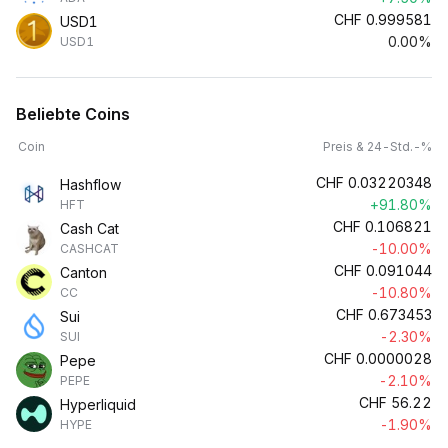
CHF
0.999581
USD1
0.00%
USD1
Beliebte Coins
Coin
Preis & 24-Std.-%
CHF
0.03220348
Hashflow
+91.80%
HFT
CHF
0.106821
Cash Cat
-10.00%
CASHCAT
CHF
0.091044
Canton
-10.80%
CC
CHF
0.673453
Sui
-2.30%
SUI
CHF
0.0000028
Pepe
-2.10%
PEPE
CHF
56.22
Hyperliquid
-1.90%
HYPE