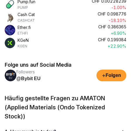
CHF
0.00228239
Pump.fun
-1.00%
PUMP
CHF
0.098776
Cash Cat
-18.10%
CASHCAT
CHF
0.386365
Ether.fi
+6.90%
ETHFI
CHF
0.199384
KGeN
+22.90%
KGEN
Folge uns auf Social Media
Followers
+
Folgen
@Bybit EU
Häufig gestellte Fragen zu AMATON
(Applied Materials (Ondo Tokenized
Stock))