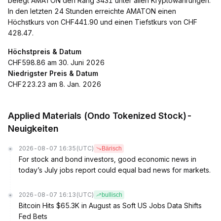
belegt AMATON den Rang 3431 unter allen Kryptowährungen.
In den letzten 24 Stunden erreichte AMATON einen
Höchstkurs von CHF441.90 und einen Tiefstkurs von CHF
428.47.
Höchstpreis & Datum
CHF598.86 am 30. Juni 2026
Niedrigster Preis & Datum
CHF223.23 am 8. Jan. 2026
Applied Materials (Ondo Tokenized Stock)-
Neuigkeiten
2026-08-07 16:35
(UTC)
Bärisch
For stock and bond investors, good economic news in
today’s July jobs report could equal bad news for markets.
2026-08-07 16:13
(UTC)
bullisch
Bitcoin Hits $65.3K in August as Soft US Jobs Data Shifts
Fed Bets