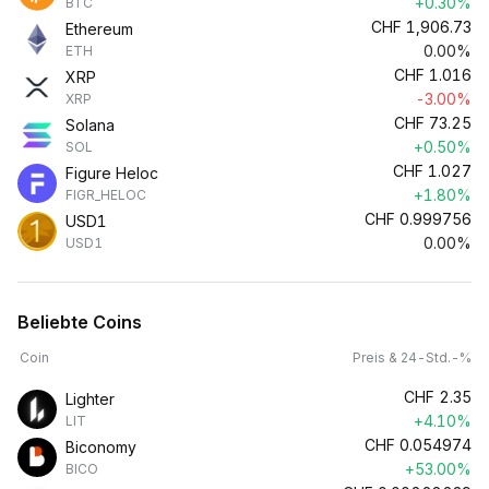
+0.30%
BTC
CHF
1,906.73
Ethereum
0.00%
ETH
CHF
1.016
XRP
-3.00%
XRP
CHF
73.25
Solana
+0.50%
SOL
CHF
1.027
Figure Heloc
+1.80%
FIGR_HELOC
CHF
0.999756
USD1
0.00%
USD1
Beliebte Coins
Coin
Preis & 24-Std.-%
CHF
2.35
Lighter
+4.10%
LIT
CHF
0.054974
Biconomy
+53.00%
BICO