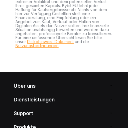
extremer Volatilität und dem potenziellen Verlust
Ihres gesamten Kapitals. Bybit EU lehnt jede
Haftung für Kaufsergebnisse ab. Nichts von dem
hier zur Verfügung Gestellten stellt eine
Finanzberatung, eine Empfehlung oder ein
Angebot zum Kauf, Verkauf oder Halten von
Digitalen Assets dar. Nutzer sollten ihre finanzielle
Situation unabhängig bewerten und werden dazu
angehalten, professionelle Berater zu konsultieren.
Für eine umfassende Übersicht lesen Sie bitte
unser
Risikohinweis-Dokument
und die
Nutzungsbedingungen
.
Über uns
Dienstleistungen
Support
Produkte