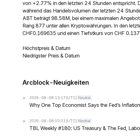
von +2.77% in den letzten 24 Stunden entspricht. 
während das Handelsvolumen der letzten 24 Stunde
ABT beträgt 98.58M, bei einem maximalen Angebot 
Rang 877 unter allen Kryptowährungen. In den letz
CHF0.169635 und einen Tiefstkurs von CHF 0.13
Höchstpreis & Datum
Niedrigster Preis & Datum
Arcblock-Neuigkeiten
2026-08-08 13:17
(UTC)
Neutral
Why One Top Economist Says the Fed’s Inflation
2026-08-08 03:01
(UTC)
Neutral
TBL Weekly #180: US Treasury & The Fed, Labor 