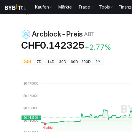
Kaufen
Märkte
Trade
Tools
Finan
Krypto-Preise
Arcblock-Preis ABT
Arcblock-Preis
ABT
CHF0.142325
+2.77%
24H
7D
14D
30D
60D
200D
1Y