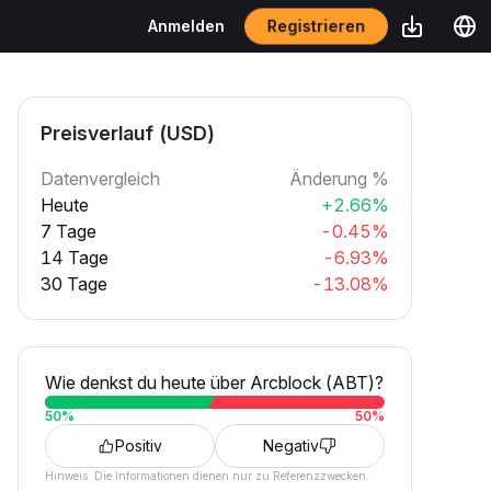
Registrieren
Anmelden
Preisverlauf (USD)
Datenvergleich
Änderung %
Heute
+2.66%
7 Tage
-0.45%
14 Tage
-6.93%
30 Tage
-13.08%
Wie denkst du heute über Arcblock (ABT)?
50
%
50
%
Positiv
Negativ
Hinweis: Die Informationen dienen nur zu Referenzzwecken.