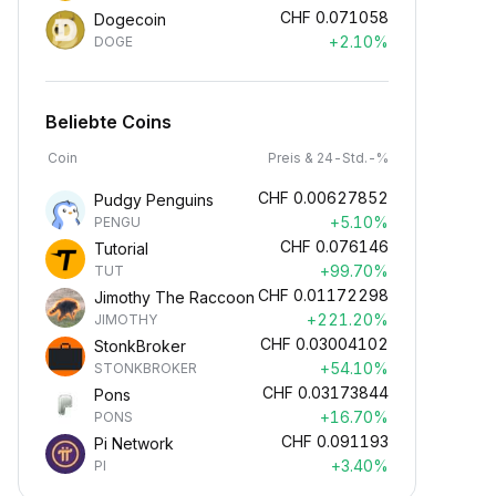
CHF
0.071058
Dogecoin
+2.10%
DOGE
Beliebte Coins
Coin
Preis & 24-Std.-%
CHF
0.00627852
Pudgy Penguins
+5.10%
PENGU
CHF
0.076146
Tutorial
+99.70%
TUT
CHF
0.01172298
Jimothy The Raccoon
+221.20%
JIMOTHY
CHF
0.03004102
StonkBroker
+54.10%
STONKBROKER
CHF
0.03173844
Pons
+16.70%
PONS
CHF
0.091193
Pi Network
+3.40%
PI