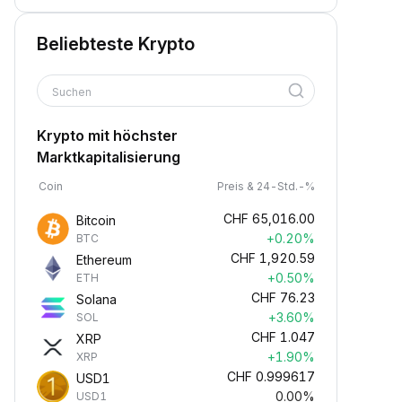
Beliebteste Krypto
Suchen
Krypto mit höchster
Marktkapitalisierung
Coin
Preis & 24-Std.-%
CHF
65,016.00
Bitcoin
+0.20%
BTC
CHF
1,920.59
Ethereum
+0.50%
ETH
CHF
76.23
Solana
+3.60%
SOL
CHF
1.047
XRP
+1.90%
XRP
CHF
0.999617
USD1
0.00%
USD1