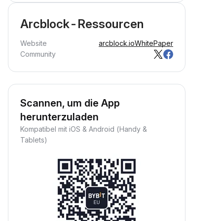
Arcblock-Ressourcen
Website
arcblock.io
WhitePaper
Community
Scannen, um die App
herunterzuladen
Kompatibel mit iOS & Android (Handy &
Tablets)