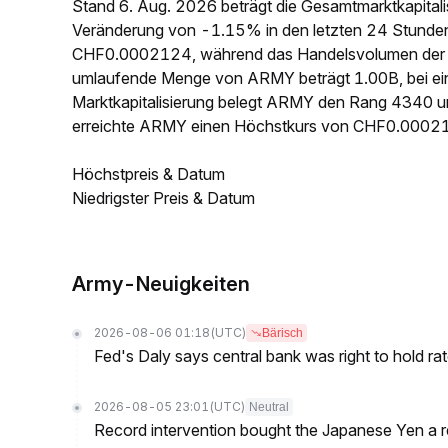
Stand 6. Aug. 2026 beträgt die Gesamtmarktkapita
Veränderung von -1.15% in den letzten 24 Stunden e
CHF0.0002124, während das Handelsvolumen der le
umlaufende Menge von ARMY beträgt 1.00B, bei e
Marktkapitalisierung belegt ARMY den Rang 4340 un
erreichte ARMY einen Höchstkurs von CHF0.00021
Höchstpreis & Datum
Niedrigster Preis & Datum
Army-Neuigkeiten
2026-08-06 01:18
(UTC)
Bärisch
Fed's Daly says central bank was right to hold ra
2026-08-05 23:01
(UTC)
Neutral
Record intervention bought the Japanese Yen a r