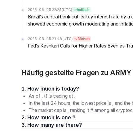
2026-08-05 22:25
(UTC)
bullisch
Brazil’s central bank cut its key interest rate by a
showed economic growth moderating and inflati
2026-08-05 21:48
(UTC)
Bärisch
Fed’s Kashkari Calls for Higher Rates Even as T
Häufig gestellte Fragen zu ARMY
1. How much is today?
As of , () is trading at .
In the last 24 hours, the lowest price is , and the 
The market cap is , ranking it # among all cryptoc
2. How much is one ?
3. How many are there?