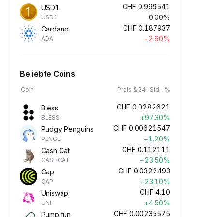
CHF
0.999541
USD1
0.00%
USD1
CHF
0.187937
Cardano
-2.90%
ADA
Beliebte Coins
Coin
Preis & 24-Std.-%
CHF
0.0282621
Bless
+97.30%
BLESS
CHF
0.00621547
Pudgy Penguins
+1.20%
PENGU
CHF
0.112111
Cash Cat
+23.50%
CASHCAT
CHF
0.0322493
Cap
+23.10%
CAP
CHF
4.10
Uniswap
+4.50%
UNI
CHF
0.00235575
Pump.fun