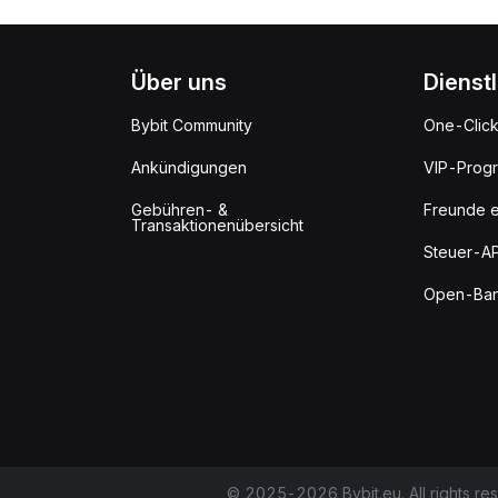
Über uns
Dienst
Bybit Community
One-Clic
Ankündigungen
VIP-Prog
Gebühren- &
Freunde e
Transaktionenübersicht
Steuer-AP
Open-Ban
© 2025-2026 Bybit.eu. All rights re