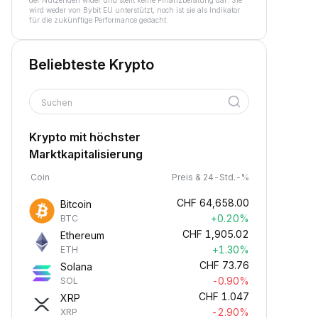
der Nutzenden wider und stellt keine Finanzberatung dar. Sie
wird weder von Bybit EU unterstützt, noch ist sie als Indikator
für die zukünftige Performance gedacht.
Beliebteste Krypto
Suchen
Krypto mit höchster
Marktkapitalisierung
Coin
Preis & 24-Std.-%
CHF
64,658.00
Bitcoin
+0.20%
BTC
CHF
1,905.02
Ethereum
+1.30%
ETH
CHF
73.76
Solana
-0.90%
SOL
CHF
1.047
XRP
-2.90%
XRP