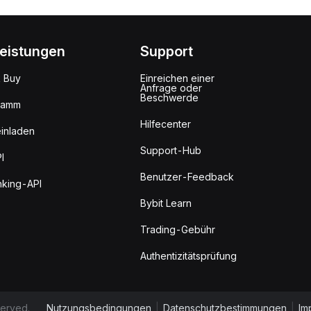
leistungen
Support
k Buy
Einreichen einer
Anfrage oder
Beschwerde
ramm
Hilfecenter
inladen
Support-Hub
I
Benutzer-Feedback
king-API
Bybit Learn
Trading-Gebühr
Authentizitätsprüfung
served.
Nutzungsbedingungen
|
Datenschutzbestimmungen
|
Im