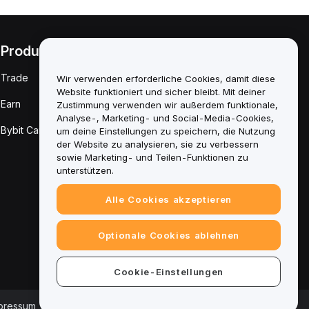
Produkte
Rechtliches
Trade
Richtlinie zu
Wir verwenden erforderliche Cookies, damit diese
Interessenkonflikten
Website funktioniert und sicher bleibt. Mit deiner
Earn
Zustimmung verwenden wir außerdem funktionale,
Zusammenfassung
Analyse-, Marketing- und Social-Media-Cookies,
der Verwahrungs-
Bybit Card
um deine Einstellungen zu speichern, die Nutzung
und
Verwaltungsrichtlinie
der Website zu analysieren, sie zu verbessern
sowie Marketing- und Teilen-Funktionen zu
ESG-Informationen
unterstützen.
Krypto-Asset-
Alle Cookies akzeptieren
Whitepaper
Optionale Cookies ablehnen
Cookie-Einstellungen
pressum
|
Cookie-Einstellungscenter