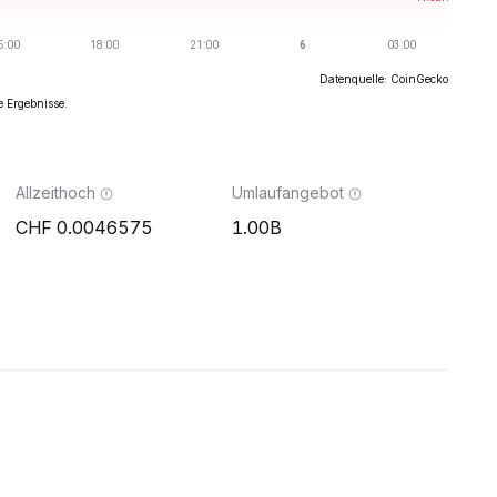
Datenquelle: CoinGecko
e Ergebnisse.
Allzeithoch
Umlaufangebot
0.0046575
1.00B