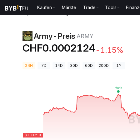
Kaufen
Märkte
Trade
Tools
Finan
Krypto-Preise
Army-Preis ARMY
Army-Preis
ARMY
CHF0.0002124
-1.15%
24H
7D
14D
30D
60D
200D
1Y