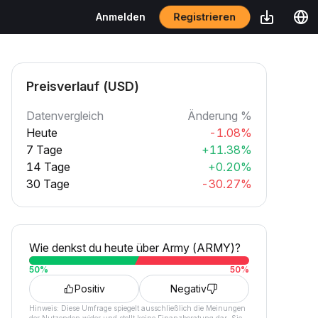
Registrieren
Anmelden
Preisverlauf (USD)
Datenvergleich
Änderung %
Heute
-1.08%
7 Tage
+11.38%
14 Tage
+0.20%
30 Tage
-30.27%
Wie denkst du heute über Army (ARMY)?
50
%
50
%
Positiv
Negativ
Hinweis: Diese Umfrage spiegelt ausschließlich die Meinungen