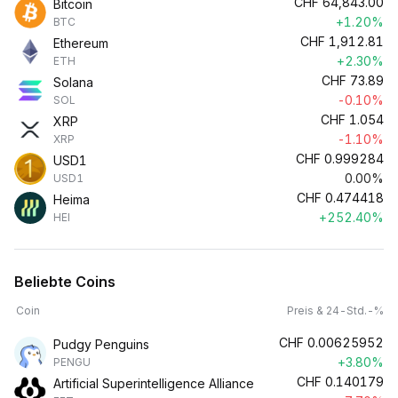
CHF
64,843.00
Bitcoin
+1.20%
BTC
CHF
1,912.81
Ethereum
+2.30%
ETH
CHF
73.89
Solana
-0.10%
SOL
CHF
1.054
XRP
-1.10%
XRP
CHF
0.999284
USD1
0.00%
USD1
CHF
0.474418
Heima
+252.40%
HEI
Beliebte Coins
Coin
Preis & 24-Std.-%
CHF
0.00625952
Pudgy Penguins
+3.80%
PENGU
CHF
0.140179
Artificial Superintelligence Alliance