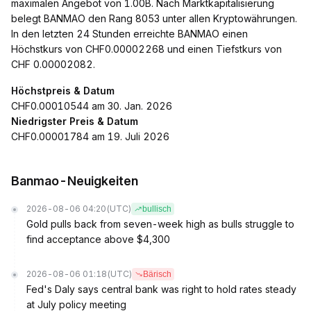
maximalen Angebot von 1.00B. Nach Marktkapitalisierung
belegt BANMAO den Rang 8053 unter allen Kryptowährungen.
In den letzten 24 Stunden erreichte BANMAO einen
Höchstkurs von CHF0.00002268 und einen Tiefstkurs von
CHF 0.00002082.
Höchstpreis & Datum
CHF0.00010544 am 30. Jan. 2026
Niedrigster Preis & Datum
CHF0.00001784 am 19. Juli 2026
Banmao-Neuigkeiten
2026-08-06 04:20
(UTC)
bullisch
Gold pulls back from seven-week high as bulls struggle to
find acceptance above $4,300
2026-08-06 01:18
(UTC)
Bärisch
Fed's Daly says central bank was right to hold rates steady
at July policy meeting