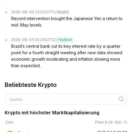
2026-08-05 23:01
(UTC)
Neutral
Record intervention bought the Japanese Yen a return to
mid-May levels.
2026-08-05 22:25
(UTC)
bullisch
Brazil’s central bank cut its key interest rate by a quarter
point for a fourth straight meeting after new data showed
economic growth moderating and inflation slowing more
than expected.
Beliebteste Krypto
Suchen
Krypto mit höchster Marktkapitalisierung
Coin
Preis & 24-Std.-%