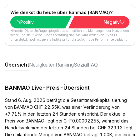
Wie denkst du heute über Banmao (BANMAO)?
Positiv
Negativ
Hinweis: Diese Umfrage spiegelt ausschließlich die Meinungen der Nutzenden
wider und stellt keine Finanzberatung dar. Sie wird weder von Bybit EU
unterstützt, noch ist sie als Indikator für die zukünftige Performance gedacht.
Übersicht
Neuigkeiten
Ranking
Sozial
FAQ
BANMAO Live-Preis-Übersicht
Stand 6. Aug. 2026 beträgt die Gesamtmarktkapitalisierung
von BANMAO CHF 22.55K, was einer Veränderung von
+7.71% in den letzten 24 Stunden entspricht. Der aktuelle
Preis von BANMAO liegt bei CHF0.00002255, während das
Handelsvolumen der letzten 24 Stunden bei CHF 329.13 liegt.
Die umlaufende Menge von BANMAO beträgt 1.00B, bei einem