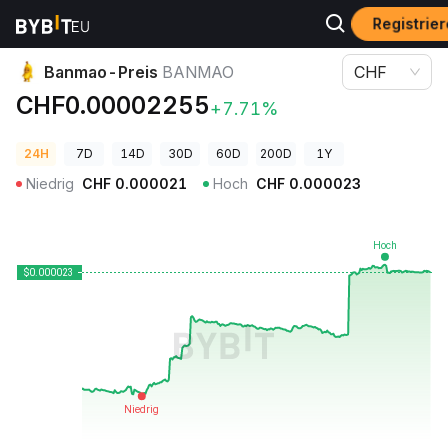
Registrie
Krypto-Preise
Banmao-Preis BANMAO
Banmao-Preis
BANMAO
CHF
CHF0.00002255
+7.71%
24H
7D
14D
30D
60D
200D
1Y
Niedrig
CHF
0.000021
Hoch
CHF
0.000023