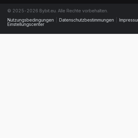
© 2025-2026 Bybit.eu. Alle Rechte vorbehalten.
Nutzungsbedingungen
|
Datenschutzbestimmungen
|
Impress
Einstellungscenter