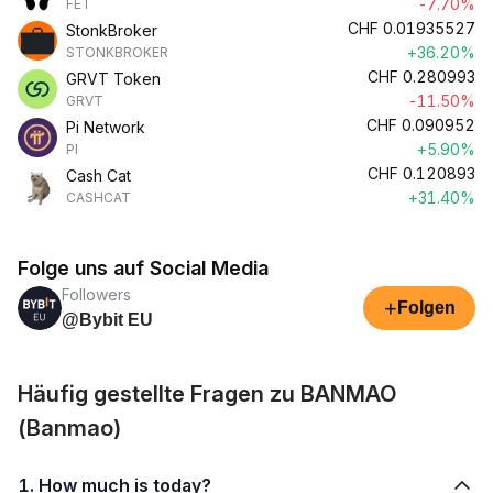
-7.70%
FET
CHF
0.01935527
StonkBroker
+36.20%
STONKBROKER
CHF
0.280993
GRVT Token
-11.50%
GRVT
CHF
0.090952
Pi Network
+5.90%
PI
CHF
0.120893
Cash Cat
+31.40%
CASHCAT
Folge uns auf Social Media
Followers
+
Folgen
@Bybit EU
Häufig gestellte Fragen zu BANMAO
(Banmao)
1. How much is today?