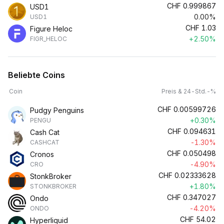
CHF
0.999867
USD1
0.00%
USD1
CHF
1.03
Figure Heloc
+2.50%
FIGR_HELOC
Beliebte Coins
Coin
Preis & 24-Std.-%
CHF
0.00599726
Pudgy Penguins
+0.30%
PENGU
CHF
0.094631
Cash Cat
-1.30%
CASHCAT
CHF
0.050498
Cronos
-4.90%
CRO
CHF
0.02333628
StonkBroker
+1.80%
STONKBROKER
CHF
0.347027
Ondo
-4.20%
ONDO
CHF
54.02
Hyperliquid