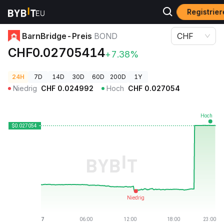
Registrier
Krypto-Preise
BarnBridge-Preis BOND
BarnBridge-Preis
BOND
CHF
CHF0.02705414
+7.38%
24H
7D
14D
30D
60D
200D
1Y
Niedrig
CHF
0.024992
Hoch
CHF
0.027054