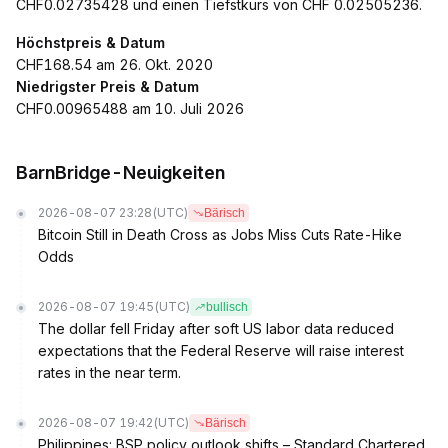
CHF0.02735428 und einen Tiefstkurs von CHF 0.02505236.
Höchstpreis & Datum
CHF168.54 am 26. Okt. 2020
Niedrigster Preis & Datum
CHF0.00965488 am 10. Juli 2026
BarnBridge-Neuigkeiten
2026-08-07 23:28
(UTC)
Bärisch
Bitcoin Still in Death Cross as Jobs Miss Cuts Rate-Hike
Odds
2026-08-07 19:45
(UTC)
bullisch
The dollar fell Friday after soft US labor data reduced
expectations that the Federal Reserve will raise interest
rates in the near term.
2026-08-07 19:42
(UTC)
Bärisch
Philippines: BSP policy outlook shifts – Standard Chartered