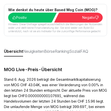
Wie denkst du heute über Based Mog Coin (MOG)?
Positiv
Negativ
Hinweis: Diese Umfrage spiegelt ausschließlich die Meinungen der Nutzenden
wider und stellt keine Finanzberatung dar. Sie wird weder von Bybit EU
unterstützt, noch ist sie als Indikator für die zukünftige Performance gedacht.
Übersicht
Neuigkeiten
Börse
Ranking
Sozial
FAQ
MOG Live-Preis-Übersicht
Stand 6. Aug. 2026 beträgt die Gesamtmarktkapitalisierung
von MOG CHF 43.04K, was einer Veränderung von 0.00% in
den letzten 24 Stunden entspricht. Der aktuelle Preis von MOG
liegt bei CHF0.000000000107691, während das
Handelsvolumen der letzten 24 Stunden bei CHF 15.96 liegt.
Die umlaufende Menge von MOG beträgt 399.69T, bei einem