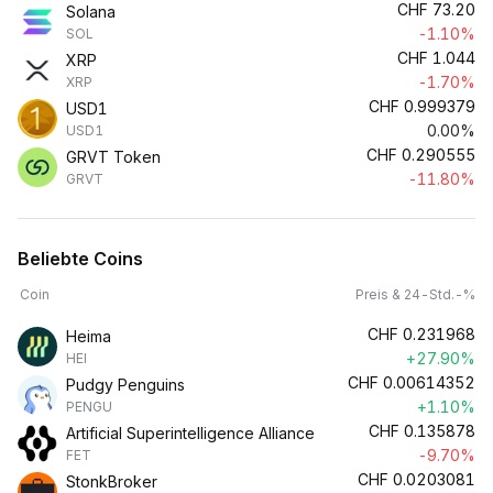
CHF
73.20
Solana
-1.10%
SOL
CHF
1.044
XRP
-1.70%
XRP
CHF
0.999379
USD1
0.00%
USD1
CHF
0.290555
GRVT Token
-11.80%
GRVT
Beliebte Coins
Coin
Preis & 24-Std.-%
CHF
0.231968
Heima
+27.90%
HEI
CHF
0.00614352
Pudgy Penguins
+1.10%
PENGU
CHF
0.135878
Artificial Superintelligence Alliance
-9.70%
FET
CHF
0.0203081
StonkBroker