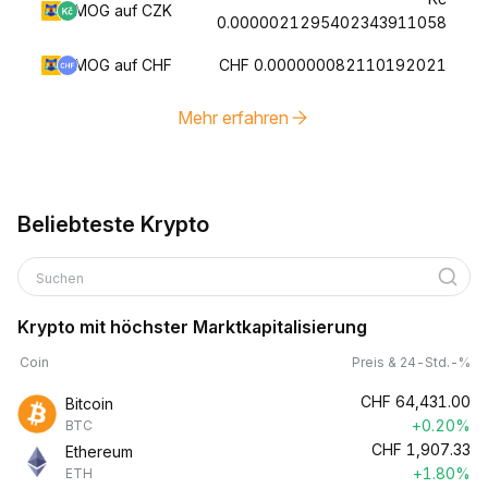
MOG auf CZK
0.0000021295402343911058
MOG auf CHF
CHF 0.000000082110192021
Mehr erfahren
Beliebteste Krypto
Suchen
Krypto mit höchster Marktkapitalisierung
Coin
Preis & 24-Std.-%
CHF
64,431.00
Bitcoin
+0.20%
BTC
CHF
1,907.33
Ethereum
+1.80%
ETH