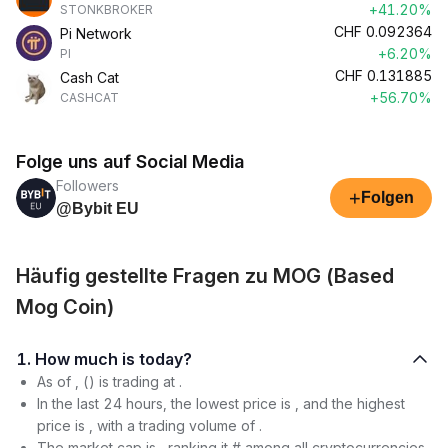
+41.20%
STONKBROKER
CHF
0.092364
Pi Network
+6.20%
PI
CHF
0.131885
Cash Cat
+56.70%
CASHCAT
Folge uns auf Social Media
Followers
+
Folgen
@Bybit EU
Häufig gestellte Fragen zu MOG (Based
Mog Coin)
1. How much is today?
As of , () is trading at .
In the last 24 hours, the lowest price is , and the highest
price is , with a trading volume of .
The market cap is , ranking it # among all cryptocurrencies.