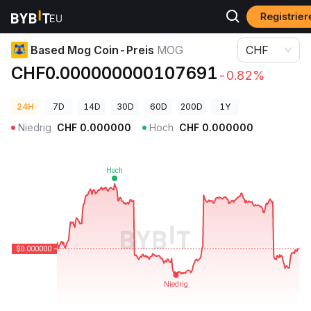
Registrie
Krypto-Preise
Based Mog Coin-Preis MOG
Based Mog Coin-Preis
MOG
CHF
CHF0.000000000107691
-0.82%
24H
7D
14D
30D
60D
200D
1Y
Niedrig
CHF
0.000000
Hoch
CHF
0.000000