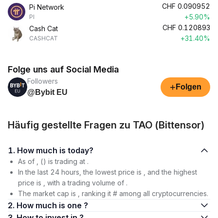
CHF
0.090952
Pi Network
+5.90%
PI
CHF
0.120893
Cash Cat
+31.40%
CASHCAT
Folge uns auf Social Media
Followers
+
Folgen
@Bybit EU
Häufig gestellte Fragen zu TAO (Bittensor)
1. How much is today?
As of , () is trading at .
In the last 24 hours, the lowest price is , and the highest
price is , with a trading volume of .
The market cap is , ranking it # among all cryptocurrencies.
2. How much is one ?
3. How to invest in ?