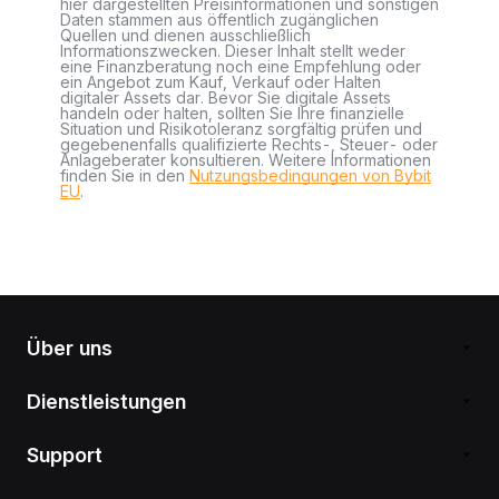
hier dargestellten Preisinformationen und sonstigen
Daten stammen aus öffentlich zugänglichen
Quellen und dienen ausschließlich
Informationszwecken. Dieser Inhalt stellt weder
eine Finanzberatung noch eine Empfehlung oder
ein Angebot zum Kauf, Verkauf oder Halten
digitaler Assets dar. Bevor Sie digitale Assets
handeln oder halten, sollten Sie Ihre finanzielle
Situation und Risikotoleranz sorgfältig prüfen und
gegebenenfalls qualifizierte Rechts-, Steuer- oder
Anlageberater konsultieren. Weitere Informationen
finden Sie in den
Nutzungsbedingungen von Bybit
EU
.
Über uns
Dienstleistungen
Support