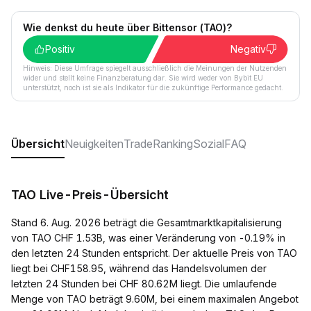
Wie denkst du heute über Bittensor (TAO)?
Positiv
Negativ
Hinweis: Diese Umfrage spiegelt ausschließlich die Meinungen der Nutzenden
wider und stellt keine Finanzberatung dar. Sie wird weder von Bybit EU
unterstützt, noch ist sie als Indikator für die zukünftige Performance gedacht.
Übersicht
Neuigkeiten
Trade
Ranking
Sozial
FAQ
TAO Live-Preis-Übersicht
Stand 6. Aug. 2026 beträgt die Gesamtmarktkapitalisierung
von TAO CHF 1.53B, was einer Veränderung von -0.19% in
den letzten 24 Stunden entspricht. Der aktuelle Preis von TAO
liegt bei CHF158.95, während das Handelsvolumen der
letzten 24 Stunden bei CHF 80.62M liegt. Die umlaufende
Menge von TAO beträgt 9.60M, bei einem maximalen Angebot