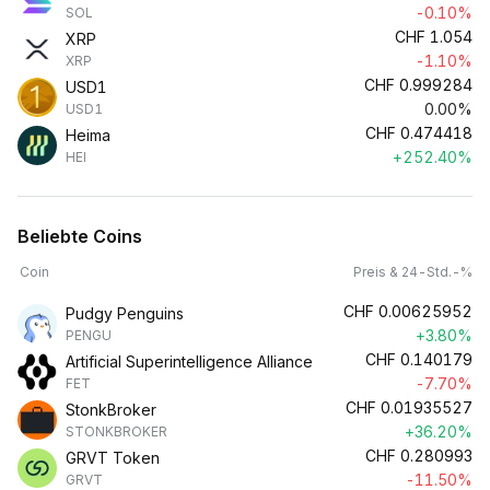
-0.10%
SOL
CHF
1.054
XRP
-1.10%
XRP
CHF
0.999284
USD1
0.00%
USD1
CHF
0.474418
Heima
+252.40%
HEI
Beliebte Coins
Coin
Preis & 24-Std.-%
CHF
0.00625952
Pudgy Penguins
+3.80%
PENGU
CHF
0.140179
Artificial Superintelligence Alliance
-7.70%
FET
CHF
0.01935527
StonkBroker
+36.20%
STONKBROKER
CHF
0.280993
GRVT Token
-11.50%
GRVT