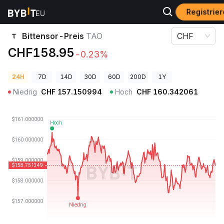
Registrier
Krypto-Preise
Bittensor-Preis TAO
Bittensor-Preis
TAO
CHF
CHF158.95
-0.23%
24H
7D
14D
30D
60D
200D
1Y
Niedrig
CHF
157.150994
Hoch
CHF
160.342061