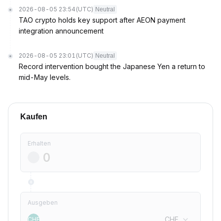
2026-08-05 23:54
(UTC)
Neutral
TAO crypto holds key support after AEON payment
integration announcement
2026-08-05 23:01
(UTC)
Neutral
Record intervention bought the Japanese Yen a return to
mid-May levels.
Kaufen
Erhalten
Ausgeben
CHF
CHF