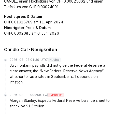
CANDLE einen Höchstkurs von CHF0.00025062 und einen
Tiefstkurs von CHF 0.00024991.
Höchstpreis & Datum
CHF0.01915769 am 11. Apr. 2024
Niedrigster Preis & Datum
CHF0.0002085 am 6. Juni 2026
Candle Cat-Neuigkeiten
2026-08-08 01:39
(UTC)
Neutral
July nonfarm payrolls did not give the Federal Reserve a
clear answer; the “New Federal Reserve News Agency”:
whether to raise rates in September still depends on
inflation.
2026-08-08 00:25
(UTC)
Bärisch
Morgan Stanley: Expects Federal Reserve balance sheet to
shrink by $1.5 trillion