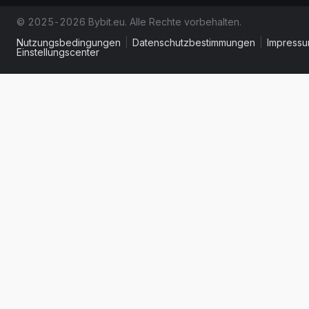
© 2025-2026 Bybit.eu. Alle Rechte vorbehalten.
Nutzungsbedingungen
|
Datenschutzbestimmungen
|
Impress
Einstellungscenter