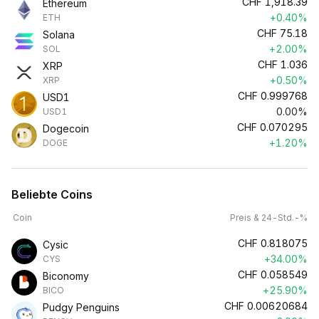
CHF
1,918.39
Ethereum
+0.40%
ETH
CHF
75.18
Solana
+2.00%
SOL
CHF
1.036
XRP
+0.50%
XRP
CHF
0.999768
USD1
0.00%
USD1
CHF
0.070295
Dogecoin
+1.20%
DOGE
Beliebte Coins
Coin
Preis & 24-Std.-%
CHF
0.818075
Cysic
+34.00%
CYS
CHF
0.058549
Biconomy
+25.90%
BICO
CHF
0.00620684
Pudgy Penguins