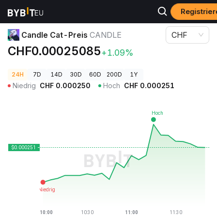
Registrie
Krypto-Preise
Candle Cat-Preis CANDLE
Candle Cat-Preis
CANDLE
CHF
CHF0.00025085
+1.09%
24H
7D
14D
30D
60D
200D
1Y
Niedrig
CHF
0.000250
Hoch
CHF
0.000251