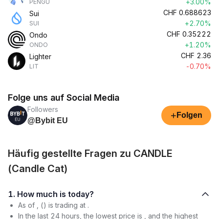
+3.00%
PENGU
CHF
0.688623
Sui
+2.70%
SUI
CHF
0.35222
Ondo
+1.20%
ONDO
CHF
2.36
Lighter
-0.70%
LIT
Folge uns auf Social Media
Followers
+
Folgen
@Bybit EU
Häufig gestellte Fragen zu CANDLE
(Candle Cat)
1. How much is today?
As of , () is trading at .
In the last 24 hours, the lowest price is , and the highest