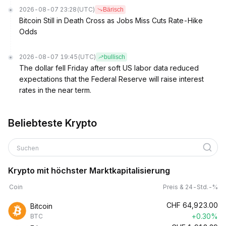
2026-08-07 23:28
(UTC)
Bärisch
Bitcoin Still in Death Cross as Jobs Miss Cuts Rate-Hike
Odds
2026-08-07 19:45
(UTC)
bullisch
The dollar fell Friday after soft US labor data reduced
expectations that the Federal Reserve will raise interest
rates in the near term.
Beliebteste Krypto
Suchen
Krypto mit höchster Marktkapitalisierung
Coin
Preis & 24-Std.-%
CHF
64,923.00
Bitcoin
+0.30%
BTC