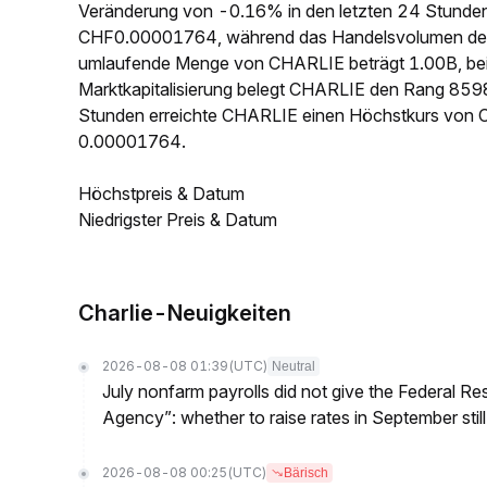
Veränderung von -0.16% in den letzten 24 Stunden e
CHF0.00001764, während das Handelsvolumen der l
umlaufende Menge von CHARLIE beträgt 1.00B, be
Marktkapitalisierung belegt CHARLIE den Rang 8598
Stunden erreichte CHARLIE einen Höchstkurs von
0.00001764.
Höchstpreis & Datum
Niedrigster Preis & Datum
Charlie-Neuigkeiten
2026-08-08 01:39
(UTC)
Neutral
July nonfarm payrolls did not give the Federal 
Agency”: whether to raise rates in September still
2026-08-08 00:25
(UTC)
Bärisch