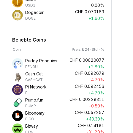
0.00%
USD1
CHF
0.070169
Dogecoin
+1.60%
DOGE
Beliebte Coins
Coin
Preis & 24-Std.-%
CHF
0.00620077
Pudgy Penguins
+2.80%
PENGU
CHF
0.092679
Cash Cat
-4.70%
CASHCAT
CHF
0.092456
Pi Network
+4.70%
PI
CHF
0.00228311
Pump.fun
-0.50%
PUMP
CHF
0.057257
Biconomy
+40.30%
BICO
CHF
0.14181
Bitway
-31.20%
BTW