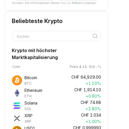
Hinweis: Die Informationen dienen nur zu Referenzzwecken.
Beliebteste Krypto
Suchen
Krypto mit höchster
Marktkapitalisierung
Coin
Preis & 24-Std.-%
CHF
64,929.00
Bitcoin
+1.10%
BTC
CHF
1,914.10
Ethereum
+0.60%
ETH
CHF
74.68
Solana
+2.80%
SOL
CHF
1.034
XRP
+1.00%
XRP
CHF
0.999993
USD1