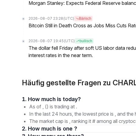
Morgan Stanley: Expects Federal Reserve balance 
2026-08-07 23:28
(UTC)
Bärisch
Bitcoin Still in Death Cross as Jobs Miss Cuts R
2026-08-07 19:45
(UTC)
bullisch
The dollar fell Friday after soft US labor data re
interest rates in the near term.
Häufig gestellte Fragen zu CHARL
1. How much is today?
As of , () is trading at .
In the last 24 hours, the lowest price is , and the 
The market cap is , ranking it # among all cryptoc
2. How much is one ?