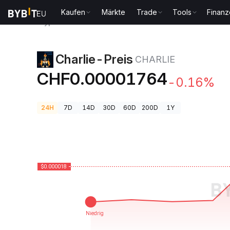
Kaufen
Märkte
Trade
Tools
Finan
Krypto-Preise
Charlie-Preis CHARLIE
Charlie-Preis
CHARLIE
CHF0.00001764
-0.16%
24H
7D
14D
30D
60D
200D
1Y