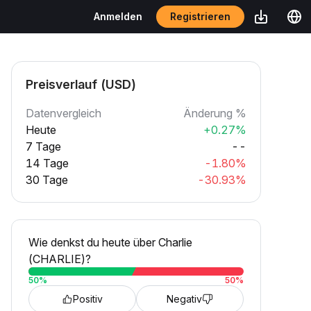
Registrieren
Anmelden
Preisverlauf (USD)
Datenvergleich
Änderung %
Heute
+0.27%
7 Tage
--
14 Tage
-1.80%
30 Tage
-30.93%
Wie denkst du heute über Charlie
(CHARLIE)?
50
%
50
%
Positiv
Negativ