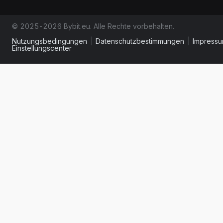
© 2025-2026 Bybit.eu. Alle Rechte vorbehalten.
Nutzungsbedingungen
|
Datenschutzbestimmungen
|
Impress
Einstellungscenter