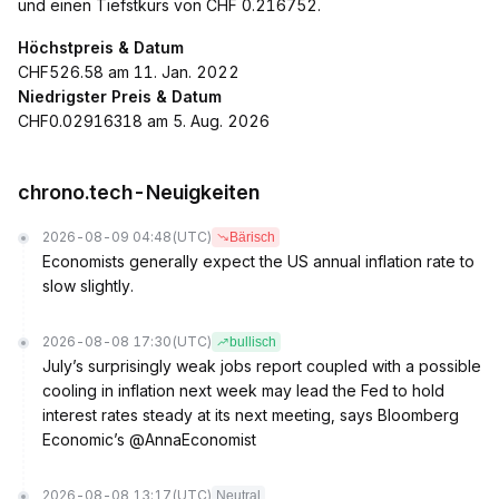
und einen Tiefstkurs von CHF 0.216752.
Höchstpreis & Datum
CHF526.58 am 11. Jan. 2022
Niedrigster Preis & Datum
CHF0.02916318 am 5. Aug. 2026
chrono.tech-Neuigkeiten
2026-08-09 04:48
(UTC)
Bärisch
Economists generally expect the US annual inflation rate to
slow slightly.
2026-08-08 17:30
(UTC)
bullisch
July’s surprisingly weak jobs report coupled with a possible
cooling in inflation next week may lead the Fed to hold
interest rates steady at its next meeting, says Bloomberg
Economic’s @AnnaEconomist
2026-08-08 13:17
(UTC)
Neutral