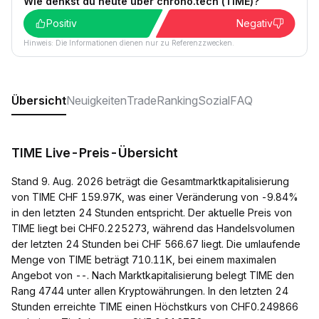
Wie denkst du heute über chrono.tech (TIME)?
Positiv
Negativ
Hinweis: Die Informationen dienen nur zu Referenzzwecken.
Übersicht
Neuigkeiten
Trade
Ranking
Sozial
FAQ
TIME Live-Preis-Übersicht
Stand 9. Aug. 2026 beträgt die Gesamtmarktkapitalisierung
von TIME CHF 159.97K, was einer Veränderung von -9.84%
in den letzten 24 Stunden entspricht. Der aktuelle Preis von
TIME liegt bei CHF0.225273, während das Handelsvolumen
der letzten 24 Stunden bei CHF 566.67 liegt. Die umlaufende
Menge von TIME beträgt 710.11K, bei einem maximalen
Angebot von --. Nach Marktkapitalisierung belegt TIME den
Rang 4744 unter allen Kryptowährungen. In den letzten 24
Stunden erreichte TIME einen Höchstkurs von CHF0.249866