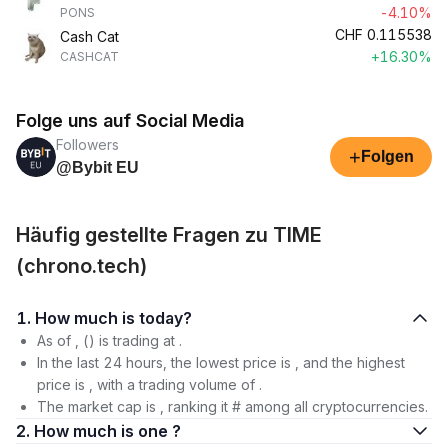
-4.10%
PONS
CHF
0.115538
Cash Cat
+16.30%
CASHCAT
Folge uns auf Social Media
Followers
+
Folgen
@Bybit EU
Häufig gestellte Fragen zu TIME
(chrono.tech)
1. How much is today?
As of , () is trading at .
In the last 24 hours, the lowest price is , and the highest
price is , with a trading volume of .
The market cap is , ranking it # among all cryptocurrencies.
2. How much is one ?