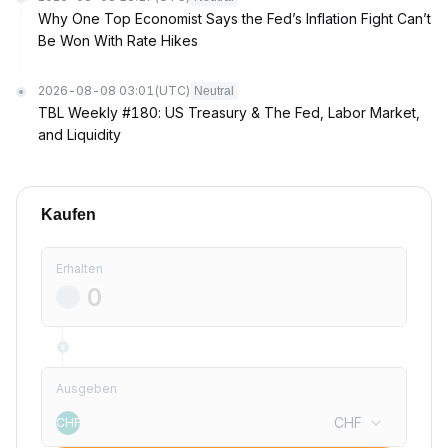
Why One Top Economist Says the Fed’s Inflation Fight Can’t
Be Won With Rate Hikes
2026-08-08 03:01
(UTC)
Neutral
TBL Weekly #180: US Treasury & The Fed, Labor Market,
and Liquidity
Kaufen
Erhalten
Ausgeben
CHF
CHF