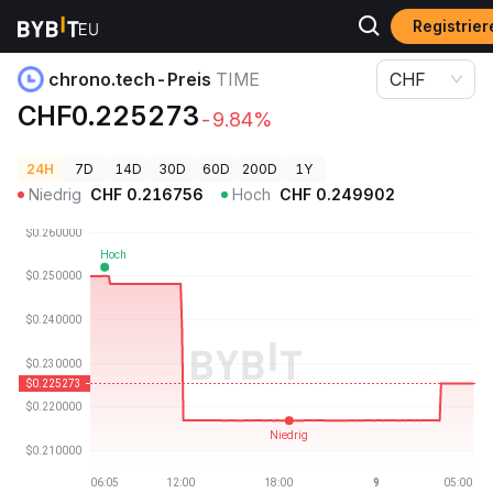
Registrie
Krypto-Preise
chrono.tech-Preis TIME
chrono.tech-Preis
TIME
CHF
CHF0.225273
-9.84%
24H
7D
14D
30D
60D
200D
1Y
Niedrig
CHF
0.216756
Hoch
CHF
0.249902