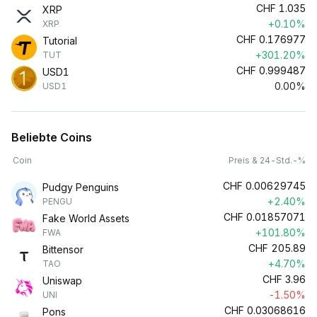
CHF
1.035
XRP
+0.10%
XRP
CHF
0.176977
Tutorial
+301.20%
TUT
CHF
0.999487
USD1
0.00%
USD1
Beliebte Coins
Coin
Preis & 24-Std.-%
CHF
0.00629745
Pudgy Penguins
+2.40%
PENGU
CHF
0.01857071
Fake World Assets
+101.80%
FWA
CHF
205.89
Bittensor
+4.70%
TAO
CHF
3.96
Uniswap
-1.50%
UNI
CHF
0.03068616
Pons