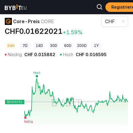
Registrie
Krypto-Preise
Core-Preis CORE
Core-Preis
CORE
CHF
CHF0.01622021
+1.59%
24H
7D
14D
30D
60D
200D
1Y
Niedrig
CHF
0.015882
Hoch
CHF
0.016595