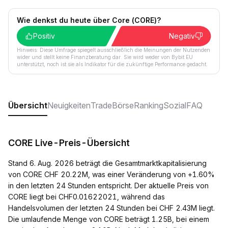
Wie denkst du heute über Core (CORE)?
Positiv
Negativ
Hinweis: Diese Umfrage spiegelt ausschließlich die Meinungen der Nutzenden
wider und stellt keine Finanzberatung dar. Sie wird weder von Bybit EU
unterstützt, noch ist sie als Indikator für die zukünftige Performance gedacht.
Übersicht
Neuigkeiten
Trade
Börse
Ranking
Sozial
FAQ
CORE Live-Preis-Übersicht
Stand 6. Aug. 2026 beträgt die Gesamtmarktkapitalisierung
von CORE CHF 20.22M, was einer Veränderung von +1.60%
in den letzten 24 Stunden entspricht. Der aktuelle Preis von
CORE liegt bei CHF0.01622021, während das
Handelsvolumen der letzten 24 Stunden bei CHF 2.43M liegt.
Die umlaufende Menge von CORE beträgt 1.25B, bei einem