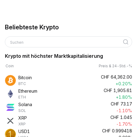
Beliebteste Krypto
Suchen
Krypto mit höchster Marktkapitalisierung
Coin
Preis & 24-Std.-%
CHF
64,362.00
Bitcoin
+0.20%
BTC
CHF
1,905.61
Ethereum
+1.80%
ETH
CHF
73.17
Solana
-1.10%
SOL
CHF
1.045
XRP
-1.70%
XRP
CHF
0.999418
USD1