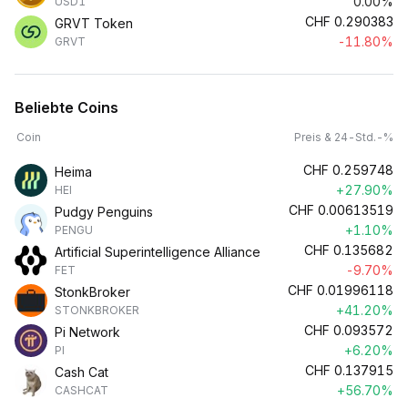
0.00%
USD1
CHF
0.290383
GRVT Token
-11.80%
GRVT
Beliebte Coins
Coin
Preis & 24-Std.-%
CHF
0.259748
Heima
+27.90%
HEI
CHF
0.00613519
Pudgy Penguins
+1.10%
PENGU
CHF
0.135682
Artificial Superintelligence Alliance
-9.70%
FET
CHF
0.01996118
StonkBroker
+41.20%
STONKBROKER
CHF
0.093572
Pi Network
+6.20%
PI
CHF
0.137915
Cash Cat
+56.70%
CASHCAT