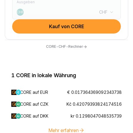
Ausgeben
CHF
CHF
Kauf von CORE
→
CORE-CHF-Rechner
1 CORE in lokale Währung
CORE auf EUR
€ 0.017364369092343738
CORE auf CZK
Kč 0.42079393824174516
CORE auf DKK
kr 0.1298047048535739
Mehr erfahren