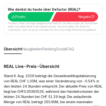
Wie denkst du heute über Defactor (REAL)?
Positiv
Negativ
Hinweis: Diese Umfrage spiegelt ausschließlich die Meinungen der Nutzenden
wider und stellt keine Finanzberatung dar. Sie wird weder von Bybit EU
unterstützt, noch ist sie als Indikator für die zukünftige Performance gedacht.
Übersicht
Neuigkeiten
Ranking
Sozial
FAQ
REAL Live-Preis-Übersicht
Stand 6. Aug. 2026 beträgt die Gesamtmarktkapitalisierung
von REAL CHF 1.05M, was einer Veränderung von -0.54% in
den letzten 24 Stunden entspricht. Der aktuelle Preis von REAL
liegt bei CHF0.00393529, während das Handelsvolumen der
letzten 24 Stunden bei CHF 51.29 liegt. Die umlaufende
Menge von REAL beträgt 265.90M, bei einem maximalen