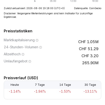
Zuletzt aktualisiert: 2026-08-06 19:18:00
(UTC+0)
Datenquelle: CoinGecko
Disclaimer: Vergangene Wertentwicklungen sind kein Indikator für zukünftige
Ergebnisse.
Preisstatistiken
Marktkapitalisierung
1.05M
24-Stunden-Volumen
51.29
Allzeithoch
3.20
Umlaufangebot
265.90M
Preisverlauf (USD)
Heute
7 Tage
14 Tage
30 Tage
-1.14%
-1.94%
-1.53%
-13.11%