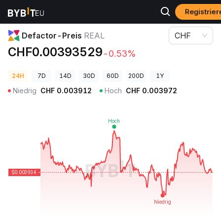
Registrie
Krypto-Preise
Defactor-Preis REAL
Defactor-Preis
REAL
CHF
CHF0.00393529
-0.53%
24H
7D
14D
30D
60D
200D
1Y
Niedrig
CHF
0.003912
Hoch
CHF
0.003972