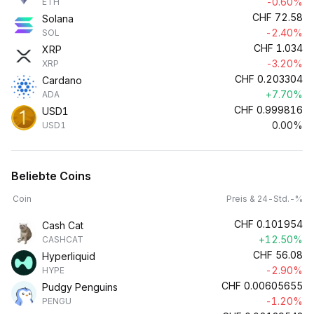
-0.60%
ETH
CHF
72.58
Solana
-2.40%
SOL
CHF
1.034
XRP
-3.20%
XRP
CHF
0.203304
Cardano
+7.70%
ADA
CHF
0.999816
USD1
0.00%
USD1
Beliebte Coins
Coin
Preis & 24-Std.-%
CHF
0.101954
Cash Cat
+12.50%
CASHCAT
CHF
56.08
Hyperliquid
-2.90%
HYPE
CHF
0.00605655
Pudgy Penguins
-1.20%
PENGU