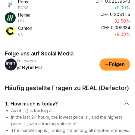
CHF
0.02139543
Pons
+9.00%
PONS
CHF
0.208115
Heima
-31.50%
HEI
CHF
0.095334
Canton
-9.00%
CC
Folge uns auf Social Media
Followers
+
Folgen
@Bybit EU
Häufig gestellte Fragen zu REAL (Defactor)
1. How much is today?
As of , () is trading at .
In the last 24 hours, the lowest price is , and the highest
price is , with a trading volume of .
The market cap is , ranking it # among all cryptocurrencies.