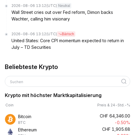
2026-08-06 13:12
(UTC)
Neutral
Wall Street cries out over Fed reform, Dimon backs
Wachter, calling him visionary
2026-08-06 13:12
(UTC)
Bärisch
United States: Core CPI momentum expected to return in
July – TD Securities
Beliebteste Krypto
Suchen
Krypto mit höchster Marktkapitalisierung
Coin
Preis & 24-Std.-%
CHF
64,346.00
Bitcoin
-0.50%
BTC
CHF
1,905.68
Ethereum