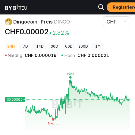
Registrier
Krypto-Preise
Dingocoin-Preis DINGO
Dingocoin-Preis
DINGO
CHF
CHF0.00002
+2.32%
24H
7D
14D
30D
60D
200D
1Y
Niedrig
CHF
0.000019
Hoch
CHF
0.000021