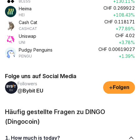
+130.11%
BLESS
CHF
0.269922
Heima
+108.43%
HEI
CHF
0.118171
Cash Cat
+77.89%
CASHCAT
CHF
4.02
Uniswap
+3.78%
UNI
CHF
0.00619027
Pudgy Penguins
+1.39%
PENGU
Folge uns auf Social Media
Followers
+
Folgen
@Bybit EU
Häufig gestellte Fragen zu DINGO
(Dingocoin)
1. How much is today?