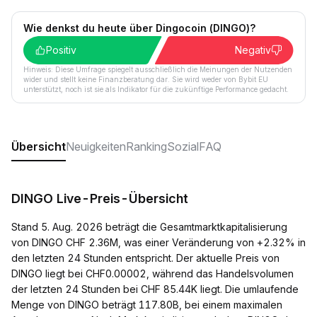
Wie denkst du heute über Dingocoin (DINGO)?
Positiv
Negativ
Hinweis: Diese Umfrage spiegelt ausschließlich die Meinungen der Nutzenden
wider und stellt keine Finanzberatung dar. Sie wird weder von Bybit EU
unterstützt, noch ist sie als Indikator für die zukünftige Performance gedacht.
Übersicht
Neuigkeiten
Ranking
Sozial
FAQ
DINGO Live-Preis-Übersicht
Stand 5. Aug. 2026 beträgt die Gesamtmarktkapitalisierung
von DINGO CHF 2.36M, was einer Veränderung von +2.32% in
den letzten 24 Stunden entspricht. Der aktuelle Preis von
DINGO liegt bei CHF0.00002, während das Handelsvolumen
der letzten 24 Stunden bei CHF 85.44K liegt. Die umlaufende
Menge von DINGO beträgt 117.80B, bei einem maximalen