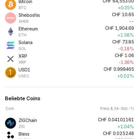
CHF
64,553.00
Bitcoin
+0.35%
BTC
CHF
10.65
Sheboshis
--
SHEB
CHF
1,904.69
Ethereum
+1.58%
ETH
CHF
73.85
Solana
-0.18%
SOL
CHF
1.06
XRP
-1.36%
XRP
CHF
0.999465
USD1
+0.02%
USD1
Beliebte Coins
Coin
Preis & 24-Std.-%
CHF
0.04101161
ZIGChain
+1.04%
ZIG
CHF
0.025248
Bless