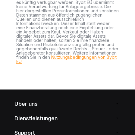
es künftig verfügbar werden. Bybit EU übernimmt
keine Verantwortung für Anlageergebnisse. Die
hier dargestellten Preisinformationen und sonstigen
Daten stammen aus öffentlich zugänglichen
Quellen und dienen ausschließlich
Informationszwecken. Dieser Inhalt stellt weder
eine Finanzberatung noch eine Empfehlung oder
ein Angebot zum Kauf, Verkauf oder Halten
digitaler Assets dar. Bevor Sie digitale Assets
handeln oder halten, sollten Sie Ihre finanzielle
Situation und Risikotoleranz sorgfältig prüfen und
gegebenenfalls qualifizierte Rechts-, Steuer- oder
Anlageberater konsultieren. Weitere Informationen
finden Sie in den
Nutzungsbedingungen von Bybit
EU
.
Über uns
Dienstleistungen
Support