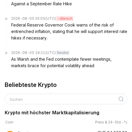
Against a September Rate Hike
2026-08-05 20:05
(UTC)
Bärisch
Federal Reserve Governor Cook warns of the risk of
entrenched inflation, stating that he will support interest rate
hikes if necessary.
2026-08-05 19:21
(UTC)
Neutral
As Warsh and the Fed contemplate fewer meetings,
markets brace for potential volatility ahead
Beliebteste Krypto
Suchen
Krypto mit höchster Marktkapitalisierung
Coin
Preis & 24-Std.-%