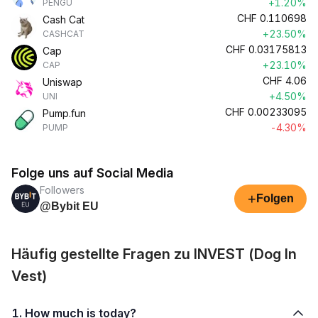
+1.20%
PENGU
CHF
0.110698
Cash Cat
+23.50%
CASHCAT
CHF
0.03175813
Cap
+23.10%
CAP
CHF
4.06
Uniswap
+4.50%
UNI
CHF
0.00233095
Pump.fun
-4.30%
PUMP
Folge uns auf Social Media
Followers
+
Folgen
@Bybit EU
Häufig gestellte Fragen zu INVEST (Dog In
Vest)
1. How much is today?