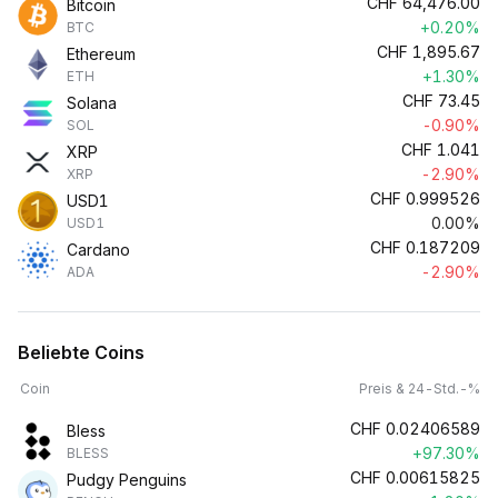
CHF
64,476.00
Bitcoin
+0.20%
BTC
CHF
1,895.67
Ethereum
+1.30%
ETH
CHF
73.45
Solana
-0.90%
SOL
CHF
1.041
XRP
-2.90%
XRP
CHF
0.999526
USD1
0.00%
USD1
CHF
0.187209
Cardano
-2.90%
ADA
Beliebte Coins
Coin
Preis & 24-Std.-%
CHF
0.02406589
Bless
+97.30%
BLESS
CHF
0.00615825
Pudgy Penguins