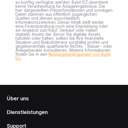
es künftig verfügbar werden. Bybit EU übernimmt
keine Verantwortung für Anlageergebnisse. Die
hier dargestellten Preisinformationen und sonstigen
Daten stammen aus öffentlich zugänglichen
Quellen und dienen ausschließlich
Informationszwecken. Dieser Inhalt stellt weder
eine Finanzberatung noch eine Empfehlung oder
ein Angebot zum Kauf, Verkauf oder Halten
digitaler Assets dar. Bevor Sie digitale Assets
handeln oder halten, sollten Sie Ihre finanzielle
Situation und Risikotoleranz sorgfältig prüfen und
gegebenenfalls qualifizierte Rechts-, Steuer- oder
Anlageberater konsultieren. Weitere Informationen
finden Sie in den
Nutzungsbedingungen von Bybit
EU
.
Über uns
Dienstleistungen
Support