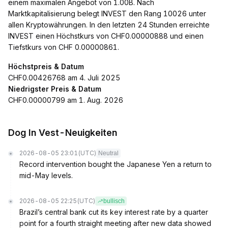
einem maximalen Angebot von 1.00B. Nach
Marktkapitalisierung belegt INVEST den Rang 10026 unter
allen Kryptowährungen. In den letzten 24 Stunden erreichte
INVEST einen Höchstkurs von CHF0.00000888 und einen
Tiefstkurs von CHF 0.00000861.
Höchstpreis & Datum
CHF0.00426768 am 4. Juli 2025
Niedrigster Preis & Datum
CHF0.00000799 am 1. Aug. 2026
Dog In Vest-Neuigkeiten
2026-08-05 23:01
(UTC)
Neutral
Record intervention bought the Japanese Yen a return to
mid-May levels.
2026-08-05 22:25
(UTC)
bullisch
Brazil’s central bank cut its key interest rate by a quarter
point for a fourth straight meeting after new data showed