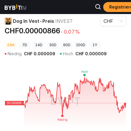
Registrie
Krypto-Preise
Dog In Vest-Preis INVEST
Dog In Vest-Preis
INVEST
CHF
CHF0.00000866
-0.07%
24H
7D
14D
30D
60D
200D
1Y
Niedrig
CHF
0.000009
Hoch
CHF
0.000009