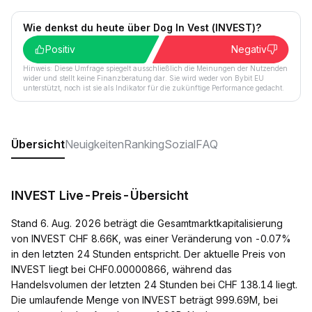
Wie denkst du heute über Dog In Vest (INVEST)?
Positiv
Negativ
Hinweis: Diese Umfrage spiegelt ausschließlich die Meinungen der Nutzenden
wider und stellt keine Finanzberatung dar. Sie wird weder von Bybit EU
unterstützt, noch ist sie als Indikator für die zukünftige Performance gedacht.
Übersicht
Neuigkeiten
Ranking
Sozial
FAQ
INVEST Live-Preis-Übersicht
Stand 6. Aug. 2026 beträgt die Gesamtmarktkapitalisierung
von INVEST CHF 8.66K, was einer Veränderung von -0.07%
in den letzten 24 Stunden entspricht. Der aktuelle Preis von
INVEST liegt bei CHF0.00000866, während das
Handelsvolumen der letzten 24 Stunden bei CHF 138.14 liegt.
Die umlaufende Menge von INVEST beträgt 999.69M, bei