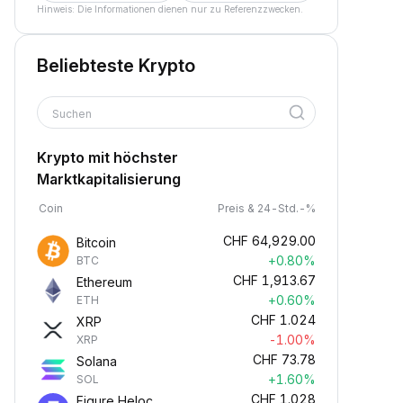
Hinweis: Die Informationen dienen nur zu Referenzzwecken.
Beliebteste Krypto
Suchen
Krypto mit höchster
Marktkapitalisierung
Coin
Preis & 24-Std.-%
CHF
64,929.00
Bitcoin
+0.80%
BTC
CHF
1,913.67
Ethereum
+0.60%
ETH
CHF
1.024
XRP
-1.00%
XRP
CHF
73.78
Solana
+1.60%
SOL
CHF
1.028
Figure Heloc