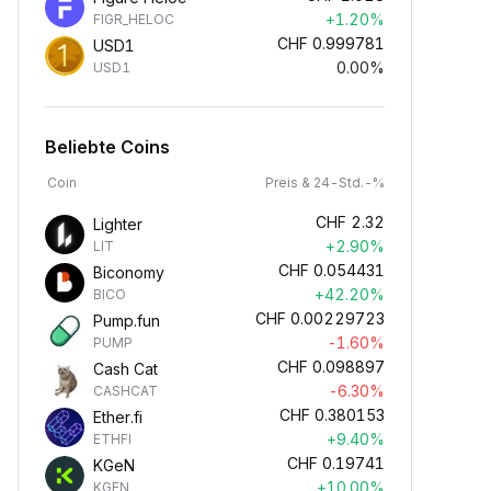
+1.20%
FIGR_HELOC
CHF
0.999781
USD1
0.00%
USD1
Beliebte Coins
Coin
Preis & 24-Std.-%
CHF
2.32
Lighter
+2.90%
LIT
CHF
0.054431
Biconomy
+42.20%
BICO
CHF
0.00229723
Pump.fun
-1.60%
PUMP
CHF
0.098897
Cash Cat
-6.30%
CASHCAT
CHF
0.380153
Ether.fi
+9.40%
ETHFI
CHF
0.19741
KGeN
+10.00%
KGEN