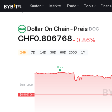
Kaufen
Märkte
Trade
Tools
Finan
Krypto-Preise
Dollar On Chain-Preis DOC
Dollar On Chain-Preis
DOC
CHF0.806768
-0.86%
24H
7D
14D
30D
60D
200D
1Y