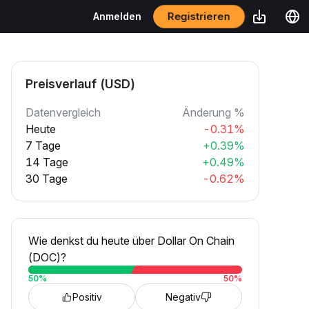
Registrieren
Anmelden
Preisverlauf (USD)
Datenvergleich
Änderung %
Heute
-0.31%
7 Tage
+0.39%
14 Tage
+0.49%
30 Tage
-0.62%
Wie denkst du heute über Dollar On Chain
(DOC)?
50
%
50
%
Positiv
Negativ