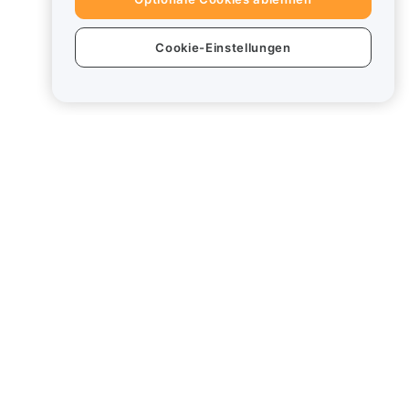
Cookie-Einstellungen
Produkte
Rechtliches
Trade
Richtlinie zu
Interessenkonflikten
Earn
Zusammenfassung
der Verwahrungs-
Bybit Card
und
Verwaltungsrichtlinie
ESG-Informationen
Krypto-Asset-
Whitepaper