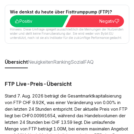
Wie denkst du heute über Fisttrumppump (FTP)?
Positiv
Negativ
Hinweis: Diese Umfrage spiegelt ausschließlich die Meinungen der Nutzenden
wider und stellt keine Finanzberatung dar. Sie wird weder von Bybit EU
unterstützt, noch ist sie als Indikator für die zukünftige Performance gedacht.
Übersicht
Neuigkeiten
Ranking
Sozial
FAQ
FTP Live-Preis-Übersicht
Stand 7. Aug. 2026 beträgt die Gesamtmarktkapitalisierung
von FTP CHF 9.92K, was einer Veränderung von 0.00% in
den letzten 24 Stunden entspricht. Der aktuelle Preis von FTP
liegt bei CHF0.00991654, während das Handelsvolumen der
letzten 24 Stunden bei CHF 13.59 liegt. Die umlaufende
Menge von FTP beträgt 1.00M, bei einem maximalen Angebot