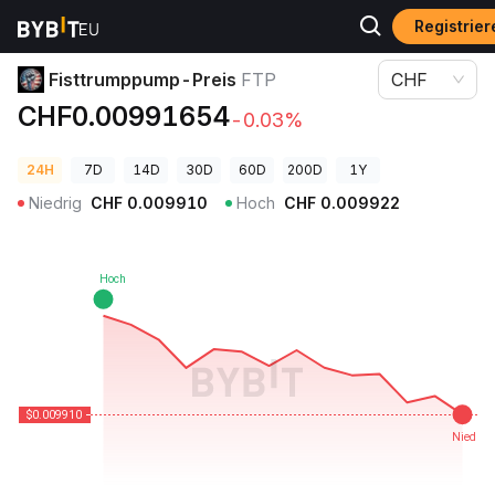
Registrie
Krypto-Preise
Fisttrumppump-Preis FTP
Fisttrumppump-Preis
FTP
CHF
CHF0.00991654
-0.03%
24H
7D
14D
30D
60D
200D
1Y
Niedrig
CHF
0.009910
Hoch
CHF
0.009922