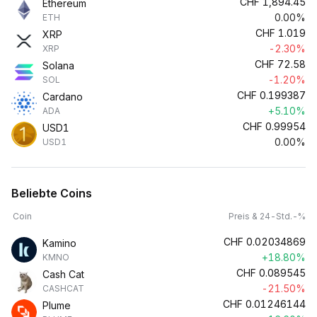
CHF
1,894.45
Ethereum
0.00%
ETH
CHF
1.019
XRP
-2.30%
XRP
CHF
72.58
Solana
-1.20%
SOL
CHF
0.199387
Cardano
+5.10%
ADA
CHF
0.99954
USD1
0.00%
USD1
Beliebte Coins
Coin
Preis & 24-Std.-%
CHF
0.02034869
Kamino
+18.80%
KMNO
CHF
0.089545
Cash Cat
-21.50%
CASHCAT
CHF
0.01246144
Plume