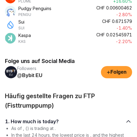
+16.60%
PLUME
CHF
0.00600462
Pudgy Penguins
-2.80%
PENGU
CHF
0.671579
Sui
-1.40%
SUI
CHF
0.02545971
Kaspa
-2.20%
KAS
Folge uns auf Social Media
Followers
+
Folgen
@Bybit EU
Häufig gestellte Fragen zu FTP
(Fisttrumppump)
1. How much is today?
As of , () is trading at .
In the last 24 hours, the lowest price is , and the highest