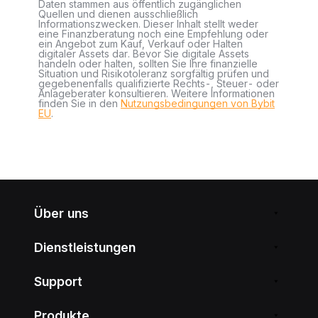
Daten stammen aus öffentlich zugänglichen
Quellen und dienen ausschließlich
Informationszwecken. Dieser Inhalt stellt weder
eine Finanzberatung noch eine Empfehlung oder
ein Angebot zum Kauf, Verkauf oder Halten
digitaler Assets dar. Bevor Sie digitale Assets
handeln oder halten, sollten Sie Ihre finanzielle
Situation und Risikotoleranz sorgfältig prüfen und
gegebenenfalls qualifizierte Rechts-, Steuer- oder
Anlageberater konsultieren. Weitere Informationen
finden Sie in den
Nutzungsbedingungen von Bybit
EU
.
Über uns
Dienstleistungen
Support
Produkte