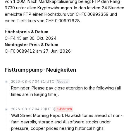
von 1.00M. Nach Marktkapitalisierung belegt FTP den Rang
9739 unter allen Kryptowährungen. In den letzten 24 Stunden
erreichte FTP einen Höchstkurs von CHF0.00992359 und
einen Tiefstkurs von CHF 0.00991628.
Höchstpreis & Datum
CHF4.45 am 30. Okt. 2024
Niedrigster Preis & Datum
CHF0.0089412 am 27. Juni 2026
Fisttrumppump-Neuigkeiten
2026-08-07 04:31
(UTC)
Neutral
Reminder: Please pay close attention to the following (all
times are in Beijing time).
2026-08-07 04:29
(UTC)
Bärisch
Wall Street Morning Report: Hawkish tones ahead of non-
farm payrolls, storage and AI software stocks under
pressure, copper prices nearing historical highs.