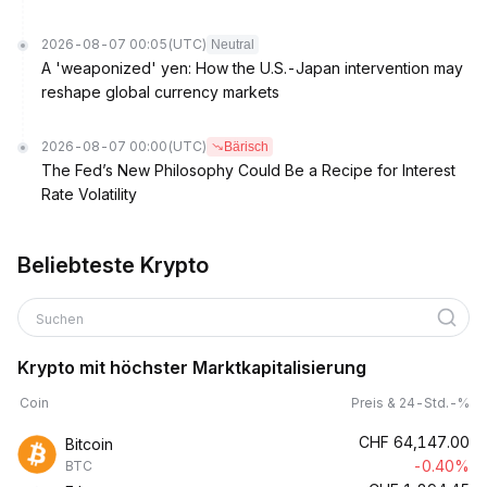
2026-08-07 00:05
(UTC)
Neutral
A 'weaponized' yen: How the U.S.-Japan intervention may
reshape global currency markets
2026-08-07 00:00
(UTC)
Bärisch
The Fed’s New Philosophy Could Be a Recipe for Interest
Rate Volatility
Beliebteste Krypto
Suchen
Krypto mit höchster Marktkapitalisierung
Coin
Preis & 24-Std.-%
CHF
64,147.00
Bitcoin
-0.40%
BTC