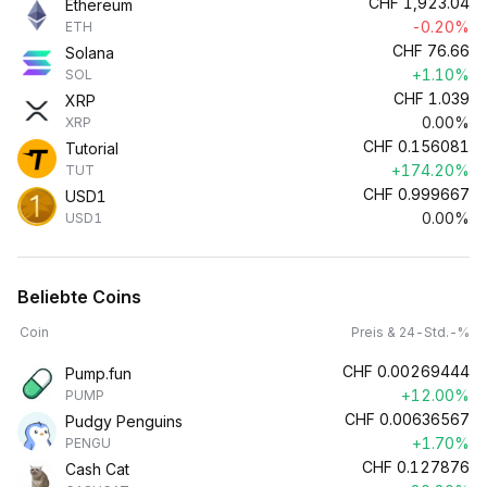
CHF
1,923.04
Ethereum
-0.20%
ETH
CHF
76.66
Solana
+1.10%
SOL
CHF
1.039
XRP
0.00%
XRP
CHF
0.156081
Tutorial
+174.20%
TUT
CHF
0.999667
USD1
0.00%
USD1
Beliebte Coins
Coin
Preis & 24-Std.-%
CHF
0.00269444
Pump.fun
+12.00%
PUMP
CHF
0.00636567
Pudgy Penguins
+1.70%
PENGU
CHF
0.127876
Cash Cat