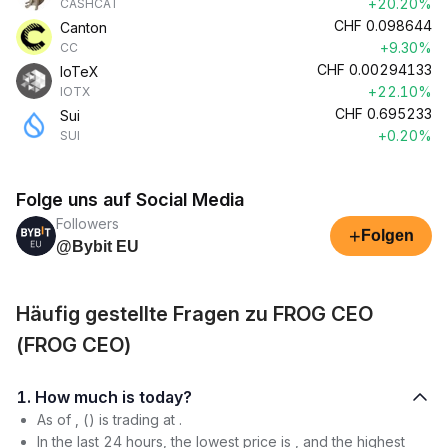
+20.20%
CASHCAT
CHF
0.098644
Canton
+9.30%
CC
CHF
0.00294133
IoTeX
+22.10%
IOTX
CHF
0.695233
Sui
+0.20%
SUI
Folge uns auf Social Media
Followers
+
Folgen
@Bybit EU
Häufig gestellte Fragen zu FROG CEO
(FROG CEO)
1. How much is today?
As of , () is trading at .
In the last 24 hours, the lowest price is , and the highest