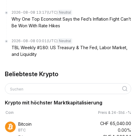
2026-08-08 13:17
(UTC)
Neutral
Why One Top Economist Says the Fed’s Inflation Fight Can’t
Be Won With Rate Hikes
2026-08-08 03:01
(UTC)
Neutral
TBL Weekly #180: US Treasury & The Fed, Labor Market,
and Liquidity
Beliebteste Krypto
Suchen
Krypto mit höchster Marktkapitalisierung
Coin
Preis & 24-Std.-%
CHF
65,040.00
Bitcoin
0.00%
BTC