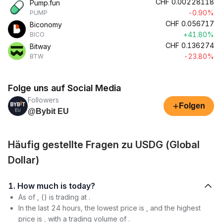
CHF
0.00228118
Pump.fun
-0.90%
PUMP
CHF
0.056717
Biconomy
+41.80%
BICO
CHF
0.136274
Bitway
-23.80%
BTW
Folge uns auf Social Media
Followers
+
Folgen
@Bybit EU
Häufig gestellte Fragen zu USDG (Global
Dollar)
1. How much is today?
As of , () is trading at .
In the last 24 hours, the lowest price is , and the highest
price is , with a trading volume of .