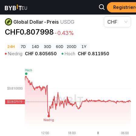
Registrier
Krypto-Preise
Global Dollar-Preis USDG
Global Dollar-Preis
USDG
CHF
CHF0.807998
-0.43%
24H
7D
14D
30D
60D
200D
1Y
Niedrig
CHF
0.805650
Hoch
CHF
0.811950