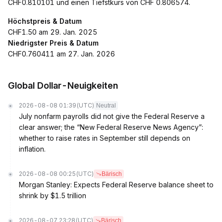
CHF0.810101 und einen Tiefstkurs von CHF 0.806574.
Höchstpreis & Datum
CHF1.50 am 29. Jan. 2025
Niedrigster Preis & Datum
CHF0.760411 am 27. Jan. 2026
Global Dollar-Neuigkeiten
2026-08-08 01:39
(UTC)
Neutral
July nonfarm payrolls did not give the Federal Reserve a
clear answer; the “New Federal Reserve News Agency”:
whether to raise rates in September still depends on
inflation.
2026-08-08 00:25
(UTC)
Bärisch
Morgan Stanley: Expects Federal Reserve balance sheet to
shrink by $1.5 trillion
2026-08-07 23:28
(UTC)
Bärisch