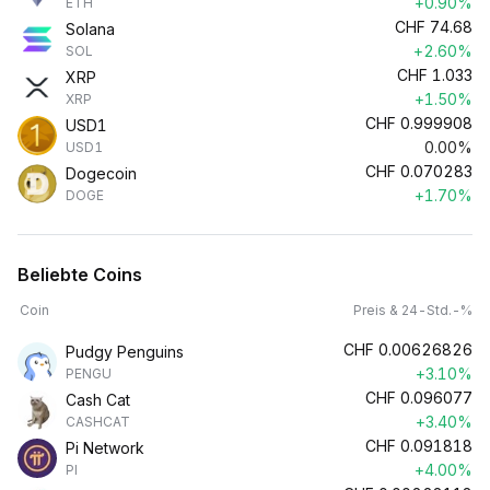
+0.90%
ETH
CHF
74.68
Solana
+2.60%
SOL
CHF
1.033
XRP
+1.50%
XRP
CHF
0.999908
USD1
0.00%
USD1
CHF
0.070283
Dogecoin
+1.70%
DOGE
Beliebte Coins
Coin
Preis & 24-Std.-%
CHF
0.00626826
Pudgy Penguins
+3.10%
PENGU
CHF
0.096077
Cash Cat
+3.40%
CASHCAT
CHF
0.091818
Pi Network
+4.00%
PI