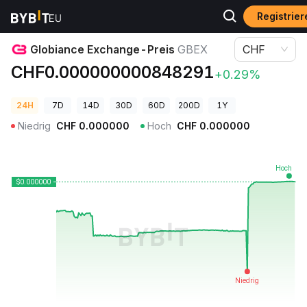
Registrie
Krypto-Preise
Globiance Exchange-Preis GBEX
Globiance Exchange-Preis
GBEX
CHF
CHF0.000000000848291
+0.29%
24H
7D
14D
30D
60D
200D
1Y
Niedrig
CHF
0.000000
Hoch
CHF
0.000000