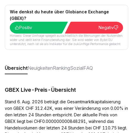
Wie denkst du heute über Globiance Exchange
(GBEX)?
Positiv
Negativ
Hinweis: Diese Umfrage spiegelt ausschließlich die Meinungen der Nutzenden
wider und stellt keine Finanzberatung dar. Sie wird weder von Bybit EU
unterstützt, noch ist sie als Indikator für die zukünftige Performance gedacht.
Übersicht
Neuigkeiten
Ranking
Sozial
FAQ
GBEX Live-Preis-Übersicht
Stand 6. Aug. 2026 beträgt die Gesamtmarktkapitalisierung
von GBEX CHF 312.42K, was einer Veränderung von 0.00% in
den letzten 24 Stunden entspricht. Der aktuelle Preis von
GBEX liegt bei CHF0.000000000848291, während das
Handelsvolumen der letzten 24 Stunden bei CHF 110.75 liegt.