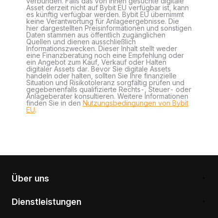
verbunden. Falls das von Ihnen gesuchte digitale
Asset derzeit nicht auf Bybit EU verfügbar ist, kann
es künftig verfügbar werden. Bybit EU übernimmt
keine Verantwortung für Anlageergebnisse. Die
hier dargestellten Preisinformationen und sonstigen
Daten stammen aus öffentlich zugänglichen
Quellen und dienen ausschließlich
Informationszwecken. Dieser Inhalt stellt weder
eine Finanzberatung noch eine Empfehlung oder
ein Angebot zum Kauf, Verkauf oder Halten
digitaler Assets dar. Bevor Sie digitale Assets
handeln oder halten, sollten Sie Ihre finanzielle
Situation und Risikotoleranz sorgfältig prüfen und
gegebenenfalls qualifizierte Rechts-, Steuer- oder
Anlageberater konsultieren. Weitere Informationen
finden Sie in den
Nutzungsbedingungen von Bybit
EU
.
Über uns
Dienstleistungen