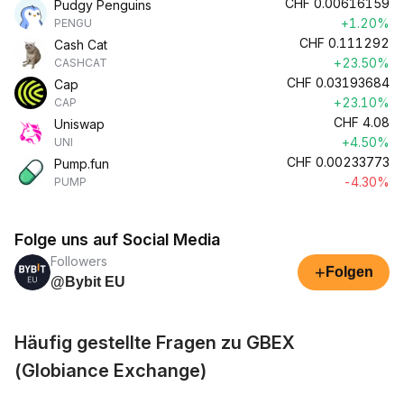
CHF
0.00616159
Pudgy Penguins
+1.20%
PENGU
CHF
0.111292
Cash Cat
+23.50%
CASHCAT
CHF
0.03193684
Cap
+23.10%
CAP
CHF
4.08
Uniswap
+4.50%
UNI
CHF
0.00233773
Pump.fun
-4.30%
PUMP
Folge uns auf Social Media
Followers
+
Folgen
@Bybit EU
Häufig gestellte Fragen zu GBEX
(Globiance Exchange)