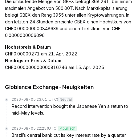
Die umlaufende Menge von GBEX beträgt 368.29T, bei einem
maximalen Angebot von 500.00T. Nach Marktkapitalisierung
belegt GBEX den Rang 3955 unter allen Kryptowährungen. In
den letzten 24 Stunden erreichte GBEX einen Höchstkurs von
CHF0.000000000848639 und einen Tiefstkurs von CHF
0.0000000006096.
Höchstpreis & Datum
CHF0.00000271 am 21. Apr. 2022
Niedrigster Preis & Datum
CHF0.000000000000816746 am 15. Apr. 2025
Globiance Exchange-Neuigkeiten
2026-08-05 23:01
(UTC)
Neutral
Record intervention bought the Japanese Yen a return to
mid-May levels.
2026-08-05 22:25
(UTC)
bullisch
Brazil’s central bank cut its key interest rate by a quarter